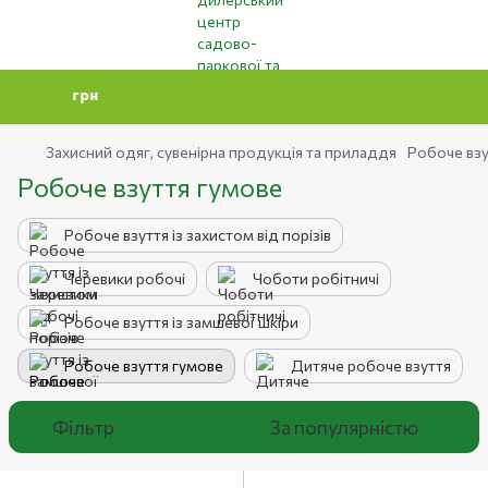
Мінімальн
Захисний одяг, сувенірна продукція та приладдя
Робоче взу
Робоче взуття гумове
Робоче взуття із захистом від порізів
Черевики робочі
Чоботи робітничі
Робоче взуття із замшевої шкіри
Робоче взуття гумове
Дитяче робоче взуття
Фільтр
За популярністю