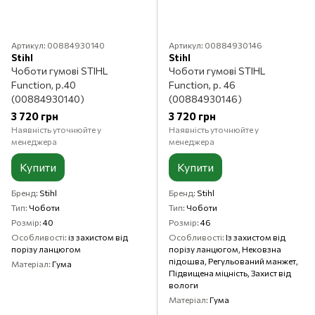
Артикул: 00884930140
Артикул: 00884930146
Stihl
Stihl
Чоботи гумові STIHL
Чоботи гумові STIHL
Function, р.40
Function, р. 46
(00884930140)
(00884930146)
3 720 грн
3 720 грн
Наявність уточнюйте у
Наявність уточнюйте у
менеджера
менеджера
Купити
Купити
Бренд
Stihl
Бренд
Stihl
Тип
Чоботи
Тип
Чоботи
Розмір
40
Розмір
46
Особливості
із захистом від
Особливості
Із захистом від
порізу ланцюгом
порізу ланцюгом, Нековзна
підошва, Регульований манжет,
Матеріал
Гума
Підвищена міцність, Захист від
вологи
Матеріал
Гума