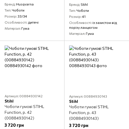
Бренд
Husqvarna
Бренд
Stihl
Тип
Чоботи
Тип
Чоботи
Розмір
33/34
Розмір
41
Особливості
дитячі
Особливості
із захистом від
порізу ланцюгом
Матеріал
Гума
Матеріал
Гума
Артикул: 00884930142
Артикул: 00884930143
Stihl
Stihl
Чоботи гумові STIHL
Чоботи гумові STIHL
Function, р. 42
Function, р. 43
(00884930142)
(00884930143)
3 720 грн
3 720 грн