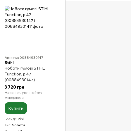
Артикул: 00884930147
Stihl
Чоботи гумові STIHL
Function, р 47
(00884930147)
3 720 грн
Наявність уточнюйте у
менеджера
Купити
Бренд
Stihl
Тип
Чоботи
Розмір
47