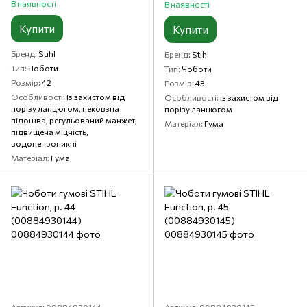
В наявності
В наявності
Купити
Купити
Бренд
Stihl
Бренд
Stihl
Тип
Чоботи
Тип
Чоботи
Розмір
42
Розмір
43
Особливості
Із захистом від
Особливості
із захистом від
порізу ланцюгом, нековзна
порізу ланцюгом
підошва, регульований манжет,
Матеріал
Гума
підвищена міцність,
водонепроникні
Матеріал
Гума
Артикул: 00884930144