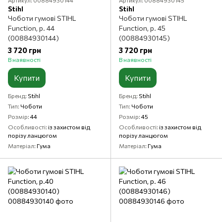
Артикул: 00884930145
Stihl
Stihl
Чоботи гумові STIHL
Чоботи гумові STIHL
Function, р. 44
Function, р. 45
(00884930144)
(00884930145)
3 720 грн
3 720 грн
В наявності
В наявності
Купити
Купити
Бренд
Stihl
Бренд
Stihl
Тип
Чоботи
Тип
Чоботи
Розмір
44
Розмір
45
Особливості
із захистом від
Особливості
із захистом від
порізу ланцюгом
порізу ланцюгом
Матеріал
Гума
Матеріал
Гума