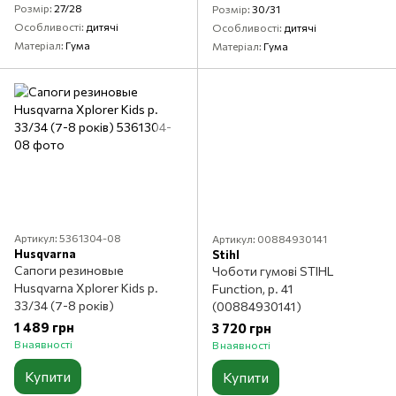
Розмір
27/28
Розмір
30/31
Особливості
дитячі
Особливості
дитячі
Матеріал
Гума
Матеріал
Гума
Артикул: 5361304-08
Артикул: 00884930141
Husqvarna
Stihl
Сапоги резиновые
Чоботи гумові STIHL
Husqvarna Xplorer Kids р.
Function, р. 41
33/34 (7-8 років)
(00884930141)
1 489 грн
3 720 грн
В наявності
В наявності
Купити
Купити