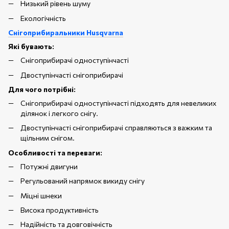
Низький рівень шуму
Екологічність
Снігоприбиральники Husqvarna
Які бувають:
Снігоприбирачі одноступінчасті
Двоступінчасті снігоприбирачі
Для чого потрібні:
Снігоприбирачі одноступінчасті підходять для невеликих
ділянок і легкого снігу.
Двоступінчасті снігоприбирачі справляються з важким та
щільним снігом.
Особливості та переваги:
Потужні двигуни
Регульований напрямок викиду снігу
Міцні шнеки
Висока продуктивність
Надійність та довговічність