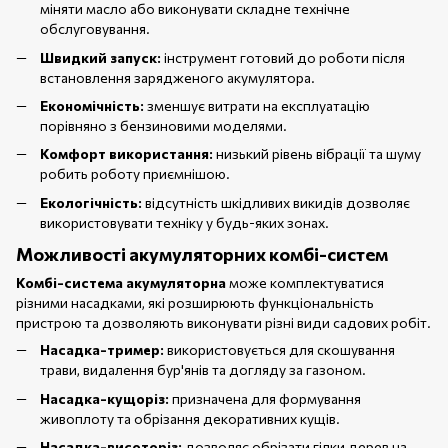
міняти масло або виконувати складне технічне
обслуговування.
Швидкий запуск:
інструмент готовий до роботи після
встановлення зарядженого акумулятора.
Економічність:
зменшує витрати на експлуатацію
порівняно з бензиновими моделями.
Комфорт використання:
низький рівень вібрації та шуму
робить роботу приємнішою.
Екологічність:
відсутність шкідливих викидів дозволяє
використовувати техніку у будь-яких зонах.
Можливості акумуляторних комбі-систем
Комбі-система акумуляторна
може комплектуватися
різними насадками, які розширюють функціональність
пристрою та дозволяють виконувати різні види садових робіт.
Насадка-тример:
використовується для скошування
трави, видалення бур'янів та догляду за газоном.
Насадка-кущоріз:
призначена для формування
живоплоту та обрізання декоративних кущів.
Насадка-висоторіз:
дозволяє обрізати гілки дерев на