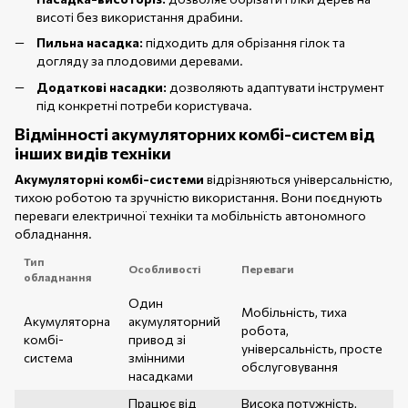
висоті без використання драбини.
Пильна насадка:
підходить для обрізання гілок та
догляду за плодовими деревами.
Додаткові насадки:
дозволяють адаптувати інструмент
під конкретні потреби користувача.
Відмінності акумуляторних комбі-систем від
інших видів техніки
Акумуляторні комбі-системи
відрізняються універсальністю,
тихою роботою та зручністю використання. Вони поєднують
переваги електричної техніки та мобільність автономного
обладнання.
Тип
Особливості
Переваги
обладнання
Один
Мобільність, тиха
Акумуляторна
акумуляторний
робота,
комбі-
привод зі
універсальність, просте
система
змінними
обслуговування
насадками
Працює від
Висока потужність,