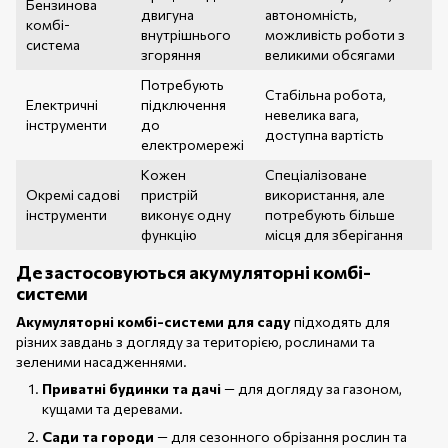
Бензинова
двигуна
автономність,
комбі-
внутрішнього
можливість роботи з
система
згоряння
великими обсягами
Потребують
Стабільна робота,
Електричні
підключення
невелика вага,
інструменти
до
доступна вартість
електромережі
Кожен
Спеціалізоване
Окремі садові
пристрій
використання, але
інструменти
виконує одну
потребують більше
функцію
місця для зберігання
Де застосовуються акумуляторні комбі-
системи
Акумуляторні комбі-системи для саду
підходять для
різних завдань з догляду за територією, рослинами та
зеленими насадженнями.
Приватні будинки та дачі
— для догляду за газоном,
кущами та деревами.
Сади та городи
— для сезонного обрізання рослин та