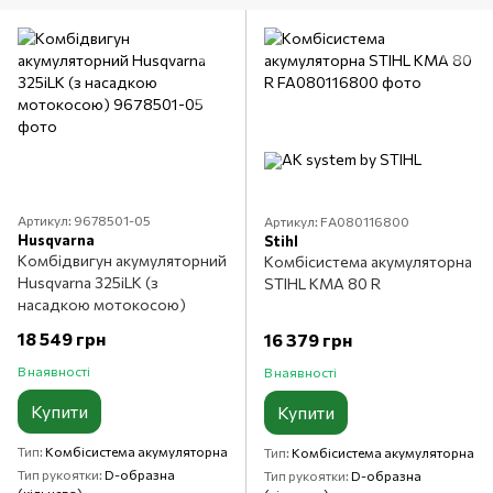
Артикул: 9678501-05
Артикул: FA080116800
Husqvarna
Stihl
Комбідвигун акумуляторний
Комбісистема акумуляторна
Husqvarna 325iLK (з
STIHL KMA 80 R
насадкою мотокосою)
18 549 грн
16 379 грн
В наявності
В наявності
Купити
Купити
Тип
Комбісистема акумуляторна
Тип
Комбісистема акумуляторна
Тип рукоятки
D-образна
Тип рукоятки
D-образна