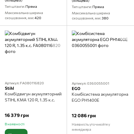
(кільцева)
(кільцева)
Тип штанги
Пряма
Тип штанги
Пряма
Максимальна ширина
Максимальна ширина
скошування, мм
420
скошування, мм
380
Артикул: FA080116820
Артикул: 0360055001
Stihl
EGO
Комбідвигун акумуляторний
Комбісистема акумуляторна
STIHL KMA 120 R, 1.35 к.с.
EGO PH1400E
16 379 грн
12 086 грн
В наявності
Наявність уточнюйте у
менеджера