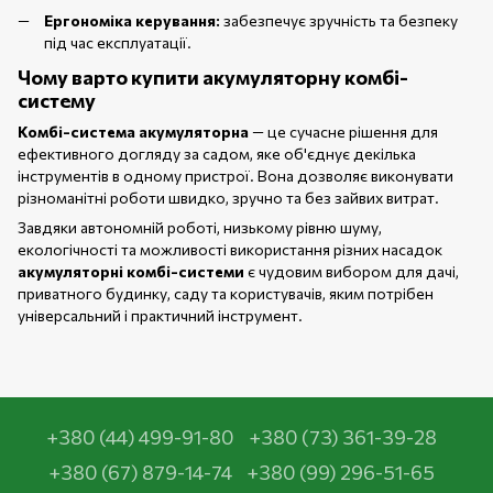
Ергономіка керування:
забезпечує зручність та безпеку
під час експлуатації.
Чому варто купити акумуляторну комбі-
систему
Комбі-система акумуляторна
— це сучасне рішення для
ефективного догляду за садом, яке об'єднує декілька
інструментів в одному пристрої. Вона дозволяє виконувати
різноманітні роботи швидко, зручно та без зайвих витрат.
Завдяки автономній роботі, низькому рівню шуму,
екологічності та можливості використання різних насадок
акумуляторні комбі-системи
є чудовим вибором для дачі,
приватного будинку, саду та користувачів, яким потрібен
універсальний і практичний інструмент.
+380 (44) 499-91-80
+380 (73) 361-39-28
+380 (67) 879-14-74
+380 (99) 296-51-65