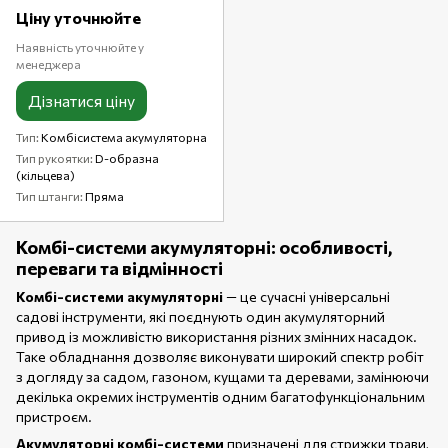
Ціну уточнюйте
Наявність уточнюйте у
менеджера
Дізнатися ціну
Тип
Комбісистема акумуляторна
Тип рукоятки
D-образна
(кільцева)
Тип штанги
Пряма
Комбі-системи акумуляторні: особливості,
переваги та відмінності
Комбі-системи акумуляторні
— це сучасні універсальні
садові інструменти, які поєднують один акумуляторний
привод із можливістю використання різних змінних насадок.
Таке обладнання дозволяє виконувати широкий спектр робіт
з догляду за садом, газоном, кущами та деревами, замінюючи
декілька окремих інструментів одним багатофункціональним
пристроєм.
Акумуляторні комбі-системи
призначені для стрижки трави,