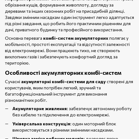
обрізання кущів, формування живоплоту, догляду за
деревами та інших сезонних робіт на присадибній ділянці.
Завдяки змінним насадкам один інструмент легко адаптується
під різні завдання, що робить його практичним рішенням для
дачі, приватного будинку та професійного використання.
Основна перевага
комбі-систем акумуляторних
полягає у
мобільності, простоті експлуатації та відсутності залежності
від електромережі. Вони працюють тихо, не створюють
вихлопних газів і забезпечують комфортний догляд за
територією.
Особливості акумуляторних комбі-систем
Сучасні
акумуляторні комбі-системи для саду
створені для
користувачів, яким потрібен легкий, зручний та
багатофункціональний інструмент для виконання
різноманітних робіт.
Акумуляторне живлення:
забезпечує автономну роботу
без кабелю та підключення до електромережі.
Універсальна конструкція:
один моторний блок
використовується з різними змінними насадками.
Швидка заміна робочих модулів:
дозволяє легко