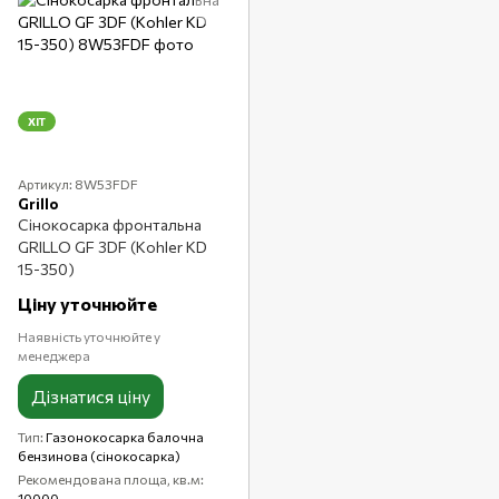
ХІТ
Артикул: 8W53FDF
Grillo
Сінокосарка фронтальна
GRILLO GF 3DF (Kohler KD
15-350)
Ціну уточнюйте
Наявність уточнюйте у
менеджера
Дізнатися ціну
Тип
Газонокосарка балочна
бензинова (сінокосарка)
Рекомендована площа, кв.м
10000