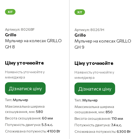
ХІТ
ХІТ
Артикул: 8026BF
Артикул: 80261H
Grillo
Grillo
Мульчер на колесах GRILLO
Мульчер на колесах GRILLO
GH 8
GH 9
Ціну уточнюйте
Ціну уточнюйте
Наявність уточнюйте у
Наявність уточнюйте у
менеджера
менеджера
Дізнатися ціну
Дізнатися ціну
Тип
Мульчер
Тип
Мульчер
Максимальна ширина
Максимальна ширина
скошування, мм
580
скошування, мм
850
Висота скошування
60 мм
Висота скошування
110 мм
Потужність двигуна
5.5 к.с.
Потужність двигуна
7.4 к.с.
Споживана потужність
4100 Вт
Споживана потужність
6300 Вт