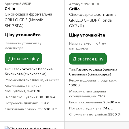
Артикул: 8W53F
Артикул: 8W51HDF
Grillo
Grillo
Сінокосарка фронтальна
Сінокосарка фронтальна
GRILLO GF 3 (Norwik
GRILLO GF 3DF (Honda
SH178FA)
GX270)
Ціну уточнюйте
Ціну уточнюйте
Наявність уточнюйте у
Наявність уточнюйте у
менеджера
менеджера
Дізнатися ціну
Дізнатися ціну
Тип
Газонокосарка балочна
Тип
Газонокосарка балочна
бензинова (сінокосарка)
бензинова (сінокосарка)
Рекомендована площа, кв.м
233
Рекомендована площа, кв.м
10000
Максимальна ширина
скошування, мм
1170
Максимальна ширина
скошування, мм
1170
Висота скошування
30-80 мм
Висота скошування
20–80 мм
Потужність двигуна
5.3 л.с.
Потужність двигуна
7.4 к.с.
Споживана потужність
6300 Вт
Споживана потужність
5500 Вт