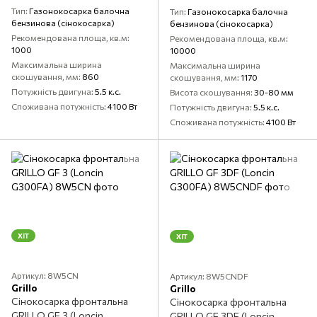
Тип
Газонокосарка балочна
Тип
Газонокосарка балочна
бензинова (сінокосарка)
бензинова (сінокосарка)
Рекомендована площа, кв.м
Рекомендована площа, кв.м
1000
10000
Максимальна ширина
Максимальна ширина
скошування, мм
860
скошування, мм
1170
Потужність двигуна
5.5 к.с.
Висота скошування
30-80 мм
Споживана потужність
4100 Вт
Потужність двигуна
5.5 к.с.
Споживана потужність
4100 Вт
ХІТ
ХІТ
Артикул: 8W5CN
Артикул: 8W5CNDF
Grillo
Grillo
Сінокосарка фронтальна
Сінокосарка фронтальна
GRILLO GF 3 (Loncin
GRILLO GF 3DF (Loncin