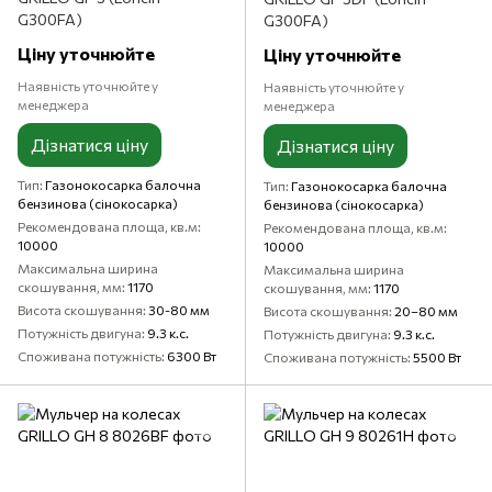
G300FA)
G300FA)
Ціну уточнюйте
Ціну уточнюйте
Наявність уточнюйте у
Наявність уточнюйте у
менеджера
менеджера
Дізнатися ціну
Дізнатися ціну
Тип
Газонокосарка балочна
Тип
Газонокосарка балочна
бензинова (сінокосарка)
бензинова (сінокосарка)
Рекомендована площа, кв.м
Рекомендована площа, кв.м
10000
10000
Максимальна ширина
Максимальна ширина
скошування, мм
1170
скошування, мм
1170
Висота скошування
30-80 мм
Висота скошування
20–80 мм
Потужність двигуна
9.3 к.с.
Потужність двигуна
9.3 к.с.
Споживана потужність
6300 Вт
Споживана потужність
5500 Вт