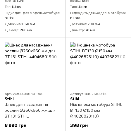
Бренд
Stihl
Бренд
Stihl
Тип
Шнек
Тип
Шнек
Підходить для моделі мотобура
Підходить для моделі мотобура
BT 131
BT 360
Довжина
660 мм
Довжина
700 мм
Діаметр
260 мм
Діаметр
70 мм
Артикул: 44046801900
Артикул: 44026823110
Stihl
Stihl
Шнек для насадження
Ніж шнека мотобура STIHL
рослин Ø260x660 мм для
BT130 Ø150 мм
BT 131 STIHL
(44026823110)
8 990 грн
398 грн