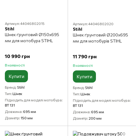
Артикул: 44046802015
Артикул: 44046802020
Stihl
Stihl
Шнек ґрунтовий Ø150x695
Шнек ґрунтовий Ø200x695
мм для мотобура STIHL
мм для мотобурів STIHL
10 990 грн
11 790 грн
В наявності
В наявності
Купити
Купити
Бренд
Stihl
Бренд
Stihl
Тип
Шнек
Тип
Шнек
Підходить для моделі мотобура
Підходить для моделі мотобура
BT 131
BT 131
Довжина
695 мм
Довжина
695 мм
Діаметр
150 мм
Діаметр
200 мм