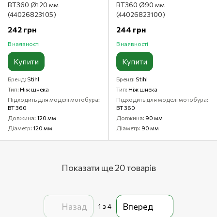
BT360 Ø120 мм
BT360 Ø90 мм
(44026823105)
(44026823100)
242 грн
244 грн
В наявності
В наявності
Купити
Купити
Бренд
Stihl
Бренд
Stihl
Тип
Ніж шнека
Тип
Ніж шнека
Підходить для моделі мотобура
Підходить для моделі мотобура
BT 360
BT 360
Довжина
120 мм
Довжина
90 мм
Діаметр
120 мм
Діаметр
90 мм
Показати ще 20 товарів
Назад
Вперед
1
з 4