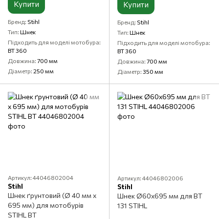
Купити
Купити
Бренд
Stihl
Бренд
Stihl
Тип
Шнек
Тип
Шнек
Підходить для моделі мотобура
Підходить для моделі мотобура
BT 360
BT 360
Довжина
700 мм
Довжина
700 мм
Діаметр
250 мм
Діаметр
350 мм
Артикул: 44046802004
Артикул: 44046802006
Stihl
Stihl
Шнек ґрунтовий (Ø 40 мм х
Шнек Ø60x695 мм для BT
695 мм) для мотобурів
131 STIHL
STIHL BT