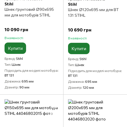
Stihl
Stihl
Шнек ґрунтовий Ø90x695
Шнек Ø120x695 мм для BT
мм для мотобурів STIHL
131 STIHL
10 090 грн
10 690 грн
В наявності
В наявності
Купити
Купити
Бренд
Stihl
Бренд
Stihl
Тип
Шнек
Тип
Шнек
Підходить для моделі мотобура
Підходить для моделі мотобура
BT 131
BT 131
Довжина
695 мм
Довжина
695 мм
Діаметр
90 мм
Діаметр
120 мм