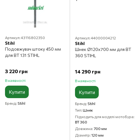
Артикул: 43116802350
Артикул: 44000004212
Stihl
Stihl
Подовжувач штоку 450 мм
Шнек Ø120x700 мм для BT
для BT 131 STIHL
360 STIHL
3 220 грн
14 290 грн
В наявності
В наявності
Купити
Купити
Бренд
Stihl
Бренд
Stihl
Тип
Шнек
Підходить для моделі мотобура
BT 360
Довжина
700 мм
Діаметр
120 мм