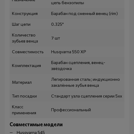
цепь бензопилы
Конструкция
Барабан под сменный венец (rim)
Шаг цепи
0.325"
Количество
7 шт
зубьев венца
Совместимость
Husqvarna 550 XP
Барабан сцепления, венец-
Комплектация
звёздочка
Легированная сталь; индукционно
Материал
закалённые зубья венца
Тип посадки
Стандарт узла сцепления серии 5хх
Класс
Профессиональный
применения
Совместимые модели
Husqvarna 545