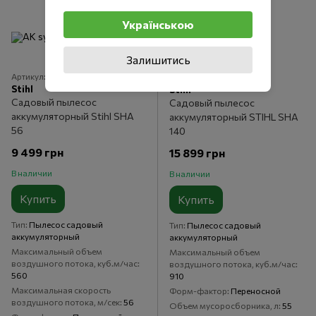
Українською
Залишитись
Артикул: SA020117104
Артикул: SA070117104
Stihl
Stihl
Садовый пылесос
Садовый пылесос
аккумуляторный Stihl SHA
аккумуляторный STIHL SHA
56
140
9 499 грн
15 899 грн
В наличии
В наличии
Купить
Купить
Тип
Пылесос садовый
Тип
Пылесос садовый
аккумуляторный
аккумуляторный
Максимальный объем
Максимальный объем
воздушного потока, куб.м/час
воздушного потока, куб.м/час
560
910
Максимальная скорость
Форм-фактор
Переносной
воздушного потока, м/сек
56
Объем мусоросборника, л
55