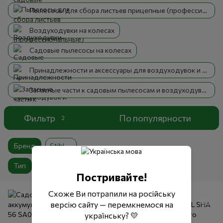
Пылесосы для сбора листьев прицепные (профессиональные)
Воздуходувки на колесах
Садовые пылесосы на колесах
Принадлежности и аксессуары для воздуходувок и садовых пылесосов
Запасные части к садовым пылесосам и воздуходувкам
Фильтр
По популярности
2
Бренд
Stihl
Тип
Пылесос садовый аккумуляторный
Постривайте!
Схоже Ви потрапили на російську
версію сайту — перемкнемося на
українську? 💛