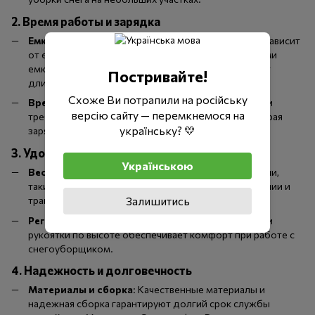
2. Время работы и зарядка
Емкость аккумулятора
: Время работы напрямую зависит
от емкости аккумулятора. Модели с аккумуляторами
емкостью 4 Ач, как у Greenworks 40V, обеспечивают
Постривайте!
длительное время работы без подзарядки.
Схоже Ви потрапили на російську
Время зарядки
: Важно учитывать, сколько времени
версію сайту — перемкнемося на
требуется для полной зарядки аккумулятора. Быстрая
українську? 💛
зарядка позволяет быстрее вернуться к работе.
3. Удобство использования
Українською
Вес и маневренность
: Легкие и компактные модели,
такие как Patriot PE 1001UES, удобны в использовании и
транспортировке.
Залишитись
Регулировка рукоятки
: Возможность регулировки
рукоятки по высоте обеспечивает комфорт при работе с
снегоуборщиком.
4. Надежность и долговечность
Материалы и сборка
: Качественные материалы и
надежная сборка гарантируют долгий срок службы