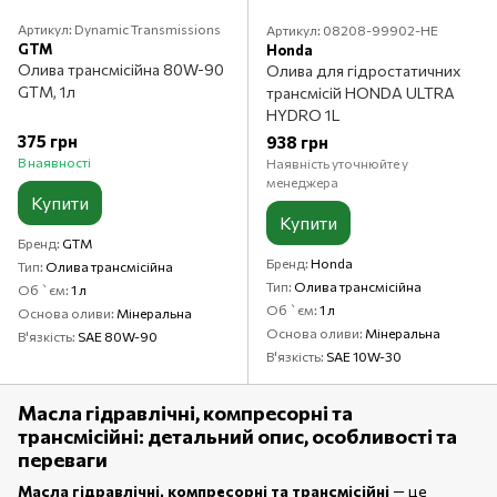
Артикул: Dynamic Transmissions
Артикул: 08208-99902-HE
GTM
Honda
Олива трансмісійна 80W-90
Олива для гідростатичних
GTM, 1л
трансмісій HONDA ULTRA
HYDRO 1L
375 грн
938 грн
В наявності
Наявність уточнюйте у
менеджера
Купити
Купити
Бренд
GTM
Бренд
Honda
Тип
Олива трансмісійна
Тип
Олива трансмісійна
Об `єм
1 л
Об `єм
1 л
Основа оливи
Мінеральна
Основа оливи
Мінеральна
В'язкість
SAE 80W-90
В'язкість
SAE 10W-30
Масла гідравлічні, компресорні та
трансмісійні: детальний опис, особливості та
переваги
Масла гідравлічні, компресорні та трансмісійні
— це