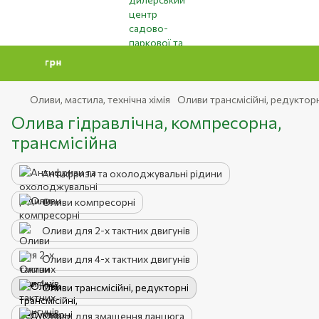
Мінімальна
Оливи, мастила, технічна хімія
Оливи трансмісійні, редуктор
Олива гідравлічна, компресорна,
трансмісійна
Антифризи та охолоджувальні рідини
Оливи компресорні
Оливи для 2-х тактних двигунів
Оливи для 4-х тактних двигунів
Оливи трансмісійні, редукторні
Оливи для змащення ланцюга