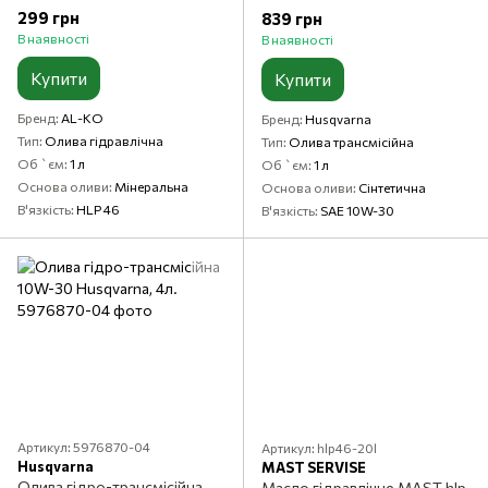
299 грн
839 грн
В наявності
В наявності
Купити
Купити
Бренд
AL-KO
Бренд
Husqvarna
Тип
Олива гідравлічна
Тип
Олива трансмісійна
Об `єм
1 л
Об `єм
1 л
Основа оливи
Мінеральна
Основа оливи
Сінтетична
В'язкість
HLP 46
В'язкість
SAE 10W-30
Артикул: 5976870-04
Артикул: hlp46-20l
Husqvarna
MAST SERVISE
Олива гідро-трансмісійна
Масло гідравлічне MAST hlp