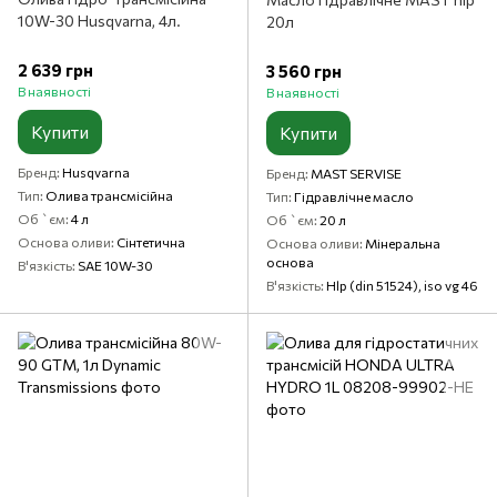
10W-30 Husqvarna, 4л.
20л
2 639 грн
3 560 грн
В наявності
В наявності
Купити
Купити
Бренд
Husqvarna
Бренд
MAST SERVISE
Тип
Олива трансмісійна
Тип
Гідравлічне масло
Об `єм
4 л
Об `єм
20 л
Основа оливи
Сінтетична
Основа оливи
Мінеральна
основа
В'язкість
SAE 10W-30
В'язкість
Hlp (din 51524), iso vg 46