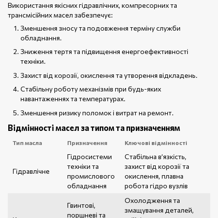
Використання якісних гідравлічних, компресорних та
трансмісійних масел забезпечує:
Зменшення зносу та подовження терміну служби
обладнання.
Зниження тертя та підвищення енергоефективності
техніки.
Захист від корозії, окислення та утворення відкладень.
Стабільну роботу механізмів при будь-яких
навантаженнях та температурах.
Зменшення ризику поломок і витрат на ремонт.
Відмінності масел за типом та призначенням
Тип масла
Призначення
Ключові відмінності
Гідросистеми
Стабільна в’язкість,
техніки та
захист від корозії та
Гідравлічне
промислового
окислення, плавна
обладнання
робота гідро вузлів
Охолодження та
Гвинтові,
змащування деталей,
поршневі та