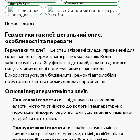
Присадки
Засоби для миття тіла та рук
Немає товарів
Герметики та клеї: детальний опис,
особливості та переваги
Герметики та клеї
— це спеціалізовані склади, призначені для
склеювання та герметизації різних матеріалів. Вони
забезпечують надійну фіксацію деталей, захист від вологи,
пилу, хімічних впливів та механічних навантажень.
Використовуються у будівництві, ремонті автомобілів,
побутовій техніці та промисловому виробництві.
Основні види герметиків та клеїв
Силіконові герметики
— відзначаються високою
еластичністю та стійкістю до вологи і температурних
перепадів. Використовуються для ущільнення стиків, вікон,
дверей та сантехніки.
Полиуретанові герметики
— забезпечують міцне
зчеплення з різними поверхнями, стійкі до вібрацій та
деформацій, застосовуються в будівництві та