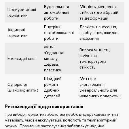
Будівельні та
Міцність зчеплення,
Полиуретанові
автомобільні
стійкість до вібрацій
герметики
роботи
та деформацій
Внутрішні
Легкість нанесення,
Акрилові
оздоблювальні
фарбування, швидке
герметики
роботи
висихання
Міцні
Висока міцність,
з’єднання
хімічна та
Епоксидні клеї
металу,
температурна
дерева,
стійкість
пластику
Швидкий
Миттєве
Суперклеї
ремонт
схоплювання,
(ціаноакрилати)
дрібних
універсальність для
деталей
невеликих поверхонь
Рекомендації щодо використання
При виборі герметика або клею необхідно враховувати тип
матеріалу, умови експлуатації, вологість та температурний
режим. Правильне застосування забезпечує надійне