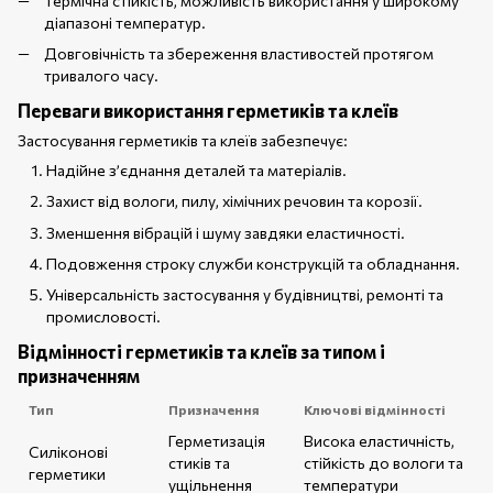
Термічна стійкість, можливість використання у широкому
діапазоні температур.
Довговічність та збереження властивостей протягом
тривалого часу.
Переваги використання герметиків та клеїв
Застосування герметиків та клеїв забезпечує:
Надійне з’єднання деталей та матеріалів.
Захист від вологи, пилу, хімічних речовин та корозії.
Зменшення вібрацій і шуму завдяки еластичності.
Подовження строку служби конструкцій та обладнання.
Універсальність застосування у будівництві, ремонті та
промисловості.
Відмінності герметиків та клеїв за типом і
призначенням
Тип
Призначення
Ключові відмінності
Герметизація
Висока еластичність,
Силіконові
стиків та
стійкість до вологи та
герметики
ущільнення
температури