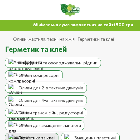
Мінімальна сума замовлення на сайті 500 грн
Оливи, мастила, технічна хімія
Герметики та клеї
Герметик та клей
Антифризи та охолоджувальні рідини
Оливи компресорні
Оливи для 2-х тактних двигунів
Оливи для 4-х тактних двигунів
Оливи трансмісійні, редукторні
Оливи для змащення ланцюга
Герметики та клеї
Змащення пластичні