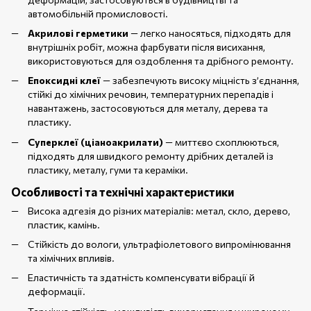
автомобільній промисловості.
Акрилові герметики
— легко наносяться, підходять для
внутрішніх робіт, можна фарбувати після висихання,
використовуються для оздоблення та дрібного ремонту.
Епоксидні клеї
— забезпечують високу міцність з’єднання,
стійкі до хімічних речовин, температурних перепадів і
навантажень, застосовуються для металу, дерева та
пластику.
Суперклеї (ціаноакрилати)
— миттєво схоплюються,
підходять для швидкого ремонту дрібних деталей із
пластику, металу, гуми та кераміки.
Особливості та технічні характеристики
Висока адгезія до різних матеріалів: метал, скло, дерево,
пластик, камінь.
Стійкість до вологи, ультрафіолетового випромінювання
та хімічних впливів.
Еластичність та здатність компенсувати вібрації й
деформації.