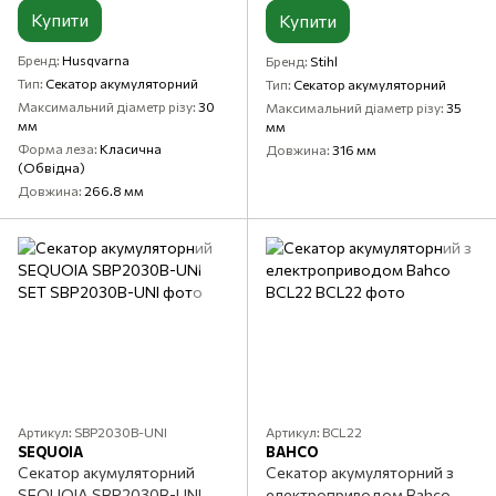
Купити
Купити
Бренд
Husqvarna
Бренд
Stihl
Тип
Секатор акумуляторний
Тип
Секатор акумуляторний
Максимальний діаметр різу
30
Максимальний діаметр різу
35
мм
мм
Форма леза
Класична
Довжина
316 мм
(Обвідна)
Довжина
266.8 мм
Артикул: SBP2030B-UNI
Артикул: BCL22
SEQUOIA
BAHCO
Секатор акумуляторний
Секатор акумуляторний з
SEQUOIA SBP2030B-UNI
електроприводом Bahco