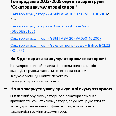
Топ продажів 2023-2025 серед товарів групи
"Секатори акумуляторні садові"
Секатор акумуляторний Stihl ASA 20 Set (VA050116210)
<
/p>
Секатор акумуляторний Bosch EasyPrune New
(06008B2102)
Секатор акумуляторний Stihl ASA 20 (VA050116200)
Секатор акумуляторний з електроприводом Bahco BCL22
(BCL22)
Як &доглядати за акумуляторним секатором?
Регулярно очищайте леза від рослинних залишків,
змащуйте рухомі частини і стежте за станом
в сухом місці і уникайте перегріву
;акумулятора во час зарядки.
На що звернути увагу при купівлі акумуляторного 
Під час вибору акумуляторного секатора важливо
враховувати ємність акумулятора, зручність рукоятки та
аксесуари. на наявність функції швидкої зарядки і
;можливість заміни акумулятора.