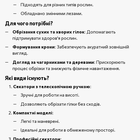
Підходять для різних типів рослин.
Обладнано змінними лезами.
Для чого потрібні?
Обрізання сухих та хворих гілок
: Допомагають
підтримувати здоров'я рослин.
Формування крони
: Забезпечують акуратний зовнішній
вигляд.
Догляд за чагарниками та деревами
: Прискорюють
процес обрізки та знижують фізичне навантаження.
Які види існують?
Секатори з телескопічною ручкою
:
Зручні для роботи на висоті.
Дозволяють обрізати гілки без сходів.
Компактні моделі
:
Легкі та маневрені.
Ідеальні для роботи в обмеженому просторі.
Професійні секатори
: