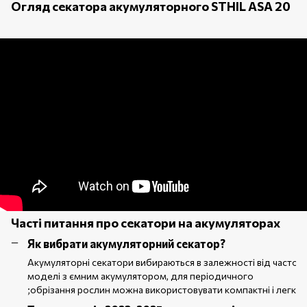
Огляд секатора акумуляторного STHIL ASA 20
Часті питання про секатори на акумуляторах
Як вибрати акумуляторний секатор?
Акумуляторні секатори вибираються в залежності від частоти
моделі з ємним акумулятором, для періодичного
;обрізання рослин можна використовувати компактні і легкі п