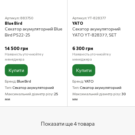
Артикул: 883750
Артикул: YT-828377
Blue Bird
YATO
Секатор акумуляторний Blue
Секатор акумуляторний
Bird PS22-25
YATO YT-828377, SET
14 500 грн
6 300 грн
Наявність уточнюйте у
Наявність уточнюйте у
менеджера
менеджера
Купити
Купити
Бренд
Blue Bird
Бренд
YATO
Тип
Секатор акумуляторний
Тип
Секатор акумуляторний
Максимальний діаметр різу
25
Максимальний діаметр різу
30
мм
мм
Показати ще 4 товара