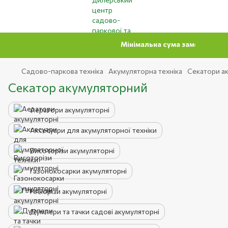
Мінімальна сума замовлення на сайті 500
Садово-паркова техніка
Акумуляторна техніка
Секатори а
Секатор акумуляторний
Аератори акумуляторні
Аксесуари для акумуляторної техніки
Висоторізи акумуляторні
Газонокосарки акумуляторні
Гілкорізи акумуляторні
Думпери та тачки садові акумуляторні