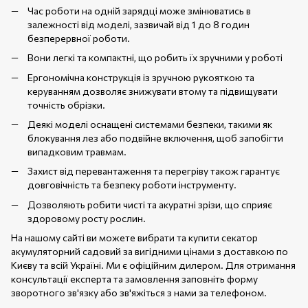
Час роботи на одній зарядці може змінюватись в
залежності від моделі, зазвичай від 1 до 8 годин
безперервної роботи.
Вони легкі та компактні, що робить їх зручними у роботі
Ергономічна конструкція із зручною рукояткою та
керуванням дозволяє знижувати втому та підвищувати
точність обрізки.
Деякі моделі оснащені системами безпеки, такими як
блокування лез або подвійне включення, щоб запобігти
випадковим травмам.
Захист від перевантаження та перегріву також гарантує
довговічність та безпеку роботи інструменту.
Дозволяють робити чисті та акуратні зрізи, що сприяє
здоровому росту рослин.
На нашому сайті ви можете вибрати та купити секатор
акумуляторний садовий за вигідними цінами з доставкою по
Києву та всій Україні. Ми є офіційним дилером. Для отримання
консультації експерта та замовлення заповніть форму
зворотного зв'язку або зв'яжіться з нами за телефоном.