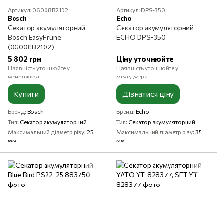
Артикул: 06008B2102
Артикул: DPS-350
Bosch
Echo
Секатор акумуляторний
Секатор акумуляторний
Bosch EasyPrune
ECHO DPS-350
(06008B2102)
5 802 грн
Ціну уточнюйте
Наявність уточнюйте у
Наявність уточнюйте у
менеджера
менеджера
Купити
Дізнатися ціну
Бренд
Bosch
Бренд
Echo
Тип
Секатор акумуляторний
Тип
Секатор акумуляторний
Максимальний діаметр різу
25
Максимальний діаметр різу
35
мм
мм