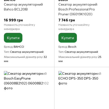
Секатор акумуляторний
Секатор акумуляторний
Bahco BCL20IB
Bosch Professional Pro
Pruner (06019K1020)
16 999 грн
7 746 грн
Наявність уточнюйте у
Наявність уточнюйте у
менеджера
менеджера
Купити
Купити
Бренд
BAHCO
Бренд
Bosch
Тип
Секатор акумуляторний
Тип
Секатор акумуляторний
Максимальний діаметр різу
32
Максимальний діаметр різу
25
мм
мм