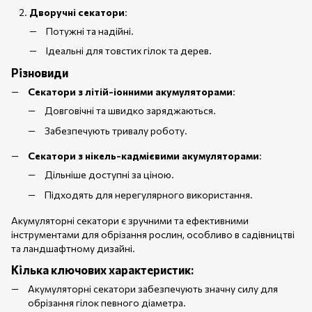
Дворучні секатори
:
Потужні та надійні.
Ідеальні для товстих гілок та дерев.
Різновиди
Секатори з літій-іонними акумуляторами
:
Довговічні та швидко заряджаються.
Забезпечують тривалу роботу.
Секатори з нікель-кадмієвими акумуляторами
:
Дільніше доступні за ціною.
Підходять для нерегулярного використання.
Акумуляторні секатори є зручними та ефективними
інструментами для обрізання рослин, особливо в садівництві
та ландшафтному дизайні.
Кілька ключових характеристик:
Акумуляторні секатори забезпечують значну силу для
обрізання гілок певного діаметра.