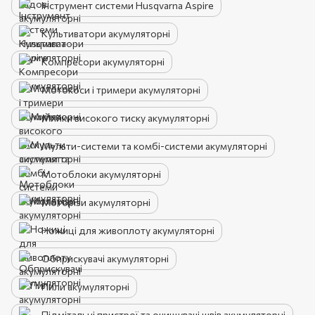
Інструмент системи Husqvarna Aspire
Культиватори акумуляторні
Компресори акумуляторні
Мотокоси і тримери акумуляторні
Мийки високого тиску акумуляторні
Мульти-системи та комбі-системи акумуляторні
Мотоблоки акумуляторні
Моторізи акумуляторні
Ножиці для живоплоту акумуляторні
Обприскувачі акумуляторні
Пили акумуляторні
Підмітальні пристрої та очищувачі швів акумуляторні