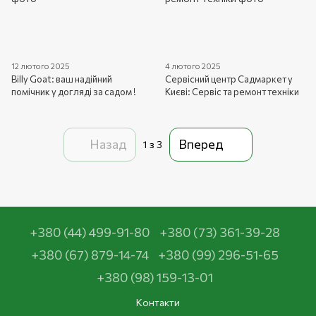
12 лютого 2025
4 лютого 2025
Billy Goat: ваш надійний
Сервісний центр Садмаркет у
помічник у догляді за садом !
Києві: Сервіс та ремонт техніки
Назад
Вперед
1
з 3
+380 (44) 499-91-80
+380 (73) 361-39-28
+380 (67) 879-14-74
+380 (99) 296-51-65
+380 (98) 159-13-01
Контакти