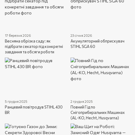
17 березня 2026
23 січня 2026
Весняна обрізка саду: як
Акумуляторний обприскувач
підібрати секатор під конкретні
STIHL SGA 60
завдання та обсяги роботи
5 грудня 2025
2 грудня 2025
Ранцевий повітродув STIHL 430
Повний Гід по
BR
Снігоприбиральних Машинах
(AL-KO, Hecht, Husqvarna)