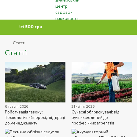
 на сайті 500 грн
Статті
Статті
6 травня 2026
21 квітня 2026
Роботизація газону:
Сучасні обприскувачі: від
Технологічний перехід від праці
ручних моделей до
до менеджменту
професійних агрегатів