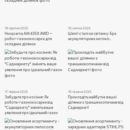
18 серпня 2025
16 липня 2025
Husqvarna AM 435X AWD —
Шепіт сталі на світанку: Ера
робот-газонокосарка для
акумуляторних мотокіс.
складних ділянок
17 червня 2025
16 травня 2025
Забудьте про косіння: Як
Прокладіть майбутнє вашої
роботи-газонокосарки від
ділянки з траншеєкопачами від
"Садмаркету" змінять ваше
Садмаркет!
уявлення про ідеальний газон