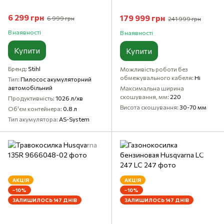
6 299 грн
179 999 грн
6 999 грн
241 999 грн
В наявності
В наявності
Купити
Купити
Бренд
Stihl
Можливість роботи без
обмежувального кабеля
Ні
Тип
Пилосос акумуляторний
автомобільний
Максимальна ширина
скошування, мм
220
Продуктивність
1026 л/хв
Висота скошування
30-70 мм
Об'єм контейнера
0.8 л
Тип акумулятора
AS-System
АКЦІЯ
АКЦІЯ
−10%
−10%
ЗАЛИШИЛОСЬ 147 ДНІВ
ЗАЛИШИЛОСЬ 147 ДНІВ