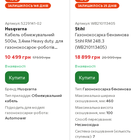
ЗАЛИШИЛОСЬ 146 ДНІВ
ЗАЛИШИЛОСЬ 25 ДНІВ
Артикул: 5229141-02
Артикул: WB210113405
Husqvarna
Stihl
Кабель обмежувальний
Газонокосарка бензинова
500м, 3,4мм Heavy duty. для
Stihl RM 248.3
газонокосарок-роботів
(WB210113405)
Husqvarna
10 499 грн
18 899 грн
17 599 грн
20 999 грн
В наявності
В наявності
Купити
Купити
Бренд
Husqvarna
Тип
Газонокосарка бензинова
Тип приладдя
Обмежувальний
Максимальна ширина
кабель
скошування, мм
460
Підходить для моделі
Максимальна висота
газонокосарки-робота
скошування, мм
100
Automower
Спосіб пересування
Несамохідна
Система скошування (кількість
ступенів)
7