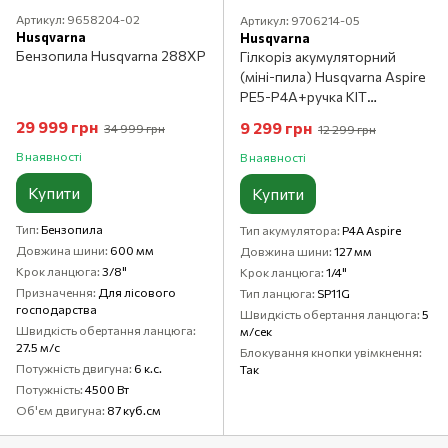
Артикул: 9658204-02
Артикул: 9706214-05
Husqvarna
Husqvarna
Бензопила Husqvarna 288XP
Гілкоріз акумуляторний
(міні-пила) Husqvarna Aspire
PE5-P4A+ручка KIT
(АКБ+ЗП)
29 999 грн
9 299 грн
34 999 грн
12 299 грн
В наявності
В наявності
Купити
Купити
Тип
Бензопила
Тип акумулятора
P4A Aspire
Довжина шини
600 мм
Довжина шини
127 мм
Крок ланцюга
3/8"
Крок ланцюга
1/4"
Призначення
Для лісового
Тип ланцюга
SP11G
господарства
Швидкість обертання ланцюга
5
Швидкість обертання ланцюга
м/сек
27.5 м/c
Блокування кнопки увімкнення
Потужність двигуна
6 к.с.
Так
Потужність
4500 Вт
Об'єм двигуна
87 куб.см