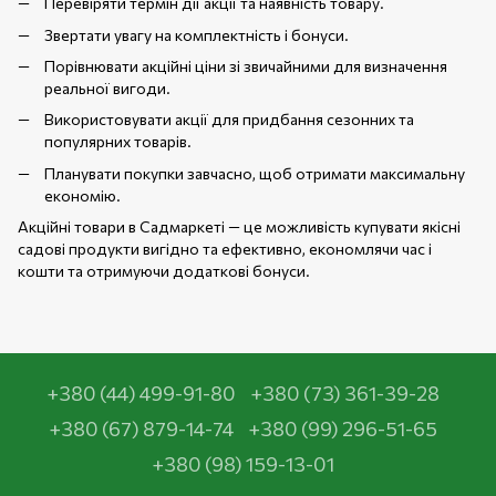
Перевіряти термін дії акції та наявність товару.
Звертати увагу на комплектність і бонуси.
Порівнювати акційні ціни зі звичайними для визначення
реальної вигоди.
Використовувати акції для придбання сезонних та
популярних товарів.
Планувати покупки завчасно, щоб отримати максимальну
економію.
Акційні товари в Садмаркеті — це можливість купувати якісні
садові продукти вигідно та ефективно, економлячи час і
кошти та отримуючи додаткові бонуси.
+380 (44) 499-91-80
+380 (73) 361-39-28
+380 (67) 879-14-74
+380 (99) 296-51-65
+380 (98) 159-13-01