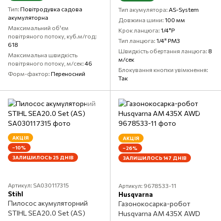
Тип
Повітродувка садова
Тип акумулятора
AS-System
акумуляторна
Довжина шини
100 мм
Максимальний об'єм
Крок ланцюга
1/4"P
повітряного потоку, куб.м/год
Тип ланцюга
1/4" PM3
618
Швидкість обертання ланцюга
8
Максимальна швидкість
м/сек
повітряного потоку, м/сек
46
Блокування кнопки увімкнення
Форм-фактор
Переносний
Так
АКЦІЯ
АКЦІЯ
−10%
−26%
ЗАЛИШИЛОСЬ 25 ДНІВ
ЗАЛИШИЛОСЬ 147 ДНІВ
Артикул: SA030117315
Артикул: 9678533-11
Stihl
Husqvarna
Пилосос акумуляторний
Газонокосарка-робот
STIHL SEA20.0 Set (AS)
Husqvarna AM 435X AWD