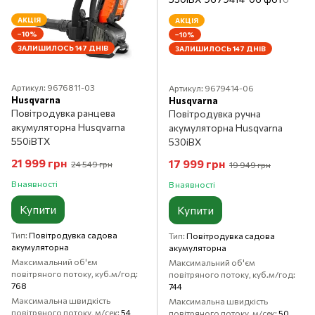
АКЦІЯ
АКЦІЯ
−10%
−10%
ЗАЛИШИЛОСЬ 147 ДНІВ
ЗАЛИШИЛОСЬ 147 ДНІВ
Артикул: 9676811-03
Артикул: 9679414-06
Husqvarna
Husqvarna
Повітродувка ранцева
Повітродувка ручна
акумуляторна Husqvarna
акумуляторна Husqvarna
550iBTX
530iBX
21 999 грн
17 999 грн
24 549 грн
19 949 грн
В наявності
В наявності
Купити
Купити
Тип
Повітродувка садова
Тип
Повітродувка садова
акумуляторна
акумуляторна
Максимальний об'єм
Максимальний об'єм
повітряного потоку, куб.м/год
повітряного потоку, куб.м/год
768
744
Максимальна швидкість
Максимальна швидкість
повітряного потоку, м/сек
54
повітряного потоку, м/сек
50