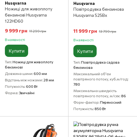
Husqvarna
Husqvarna
Ножиці для живоплоту
Повітродувка бензинова
бензинові Husqvarna
Husqvarna 525Bx
122HD60
9 999 грн
11 999 грн
11 299 грн
13 799 грн
В наявності
В наявності
Купити
Купити
Тип
Ножиці для живоплоту
Тип
Повітродувка садова
бензинові
бензинова
Довжина шини
600 мм
Максимальний об'єм
повітряного потоку, куб.м/год
Відстань між ножами
28 мм
780
Потужність
600 Вт
Максимальна швидкість
Форма
Звичайні
повітряного потоку, м/сек
86
Форм-фактор
Переносний
Потужність
850 Вт