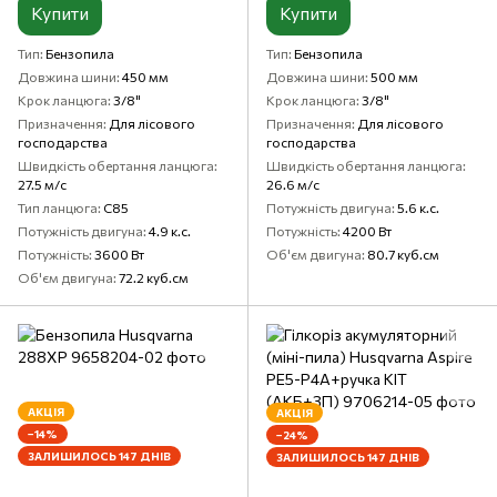
Купити
Купити
Тип
Бензопила
Тип
Бензопила
Довжина шини
450 мм
Довжина шини
500 мм
Крок ланцюга
3/8"
Крок ланцюга
3/8"
Призначення
Для лісового
Призначення
Для лісового
господарства
господарства
Швидкість обертання ланцюга
Швидкість обертання ланцюга
27.5 м/c
26.6 м/с
Тип ланцюга
С85
Потужність двигуна
5.6 к.с.
Потужність двигуна
4.9 к.с.
Потужність
4200 Вт
Потужність
3600 Вт
Об'єм двигуна
80.7 куб.см
Об'єм двигуна
72.2 куб.см
АКЦІЯ
АКЦІЯ
−14%
−24%
ЗАЛИШИЛОСЬ 147 ДНІВ
ЗАЛИШИЛОСЬ 147 ДНІВ