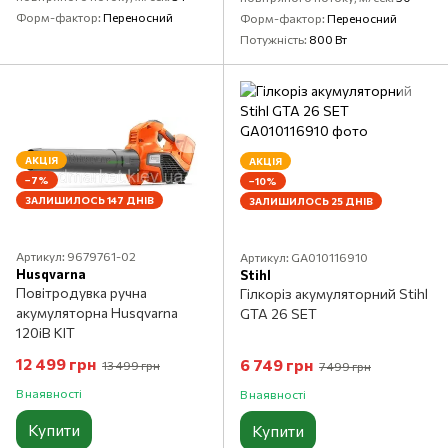
Форм-фактор
Переносний
Форм-фактор
Переносний
Потужність
800 Вт
АКЦІЯ
АКЦІЯ
−7%
−10%
ЗАЛИШИЛОСЬ 147 ДНІВ
ЗАЛИШИЛОСЬ 25 ДНІВ
Артикул: 9679761-02
Артикул: GA010116910
Husqvarna
Stihl
Повітродувка ручна
Гілкоріз акумуляторний Stihl
акумуляторна Husqvarna
GTA 26 SET
120iB KIT
12 499 грн
6 749 грн
13 499 грн
7 499 грн
В наявності
В наявності
Купити
Купити