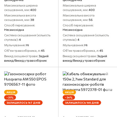
Максимальна ширина
Максимальна ширина
скошування, мм
400
скошування, мм
400
Максимальна висота
Максимальна висота
скошування, мм
38
скошування, мм
56
Спосіб пересування
Спосіб пересування
Несамохідна
Несамохідна
Система скошування (кількість
Система скошування (кількість
ступенів)
4
ступенів)
4
Мульчування
Ні
Мульчування
Ні
Об'єм травозбірника, л
45
Об'єм травозбірника, л
45
Викид скошеної трави
Задній
Викид скошеної трави
Задній
викид/Викид у травозбірник
викид/Викид у травозбірник
АКЦІЯ
АКЦІЯ
−31%
−34%
ЗАЛИШИЛОСЬ 147 ДНІВ
ЗАЛИШИЛОСЬ 146 ДНІВ