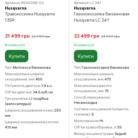
Артикул: 9666048-02
Артикул: LC 247
Husqvarna
Husqvarna
Травокосилка Husqvarna
Газонокосилка бензиновая
135R
Husqvarna LC 247
21 499 грн
22 499 грн
23 999 грн
24 999 грн
В наявності
В наявності
Купити
Купити
Тип
Мотокоса бензинова
Тип
Газонокосарка бензинова
Максимальна ширина
Максимальна ширина
скошування, мм
450
скошування, мм
470
Потужність двигуна
1.9 к.с.
Максимальна висота
скошування, мм
75
Об'єм двигуна
34.6 куб.см
Спосіб пересування
Тип рукоятки
U-подібна
Несамохідна
(велосипедна)
Система скошування (кількість
Ширина скошування ножа
250
ступенів)
6
мм
Мульчування
Ні
Ширина скошування волосіні
410 мм
Об'єм травозбірника, л
55
Викид скошеної трави
Задній