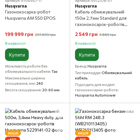
Артикул: 9706567-11
Артикул: 5972378-01
Husqvarna
Husqvarna
Газонокосарка-робот
Кабель обмежувальний
Husqvarna AM 550 EPOS
150м 2,7мм Standard для
газонокосарок-роботів
Husqvarna
199 999 грн
2 549 грн
291 499 грн
3 849 грн
В наявності
В наявності
Купити
Купити
Можливість роботи без
Бренд
Husqvarna
обмежувального кабеля
Так
Тип приладдя
Обмежувальний
Максимальна ширина
кабель
скошування, мм
240
Підходить для моделі
Висота скошування
20-60 мм
газонокосарки-робота
Husqvarna Automower
АКЦІЯ
АКЦІЯ
−40%
−10%