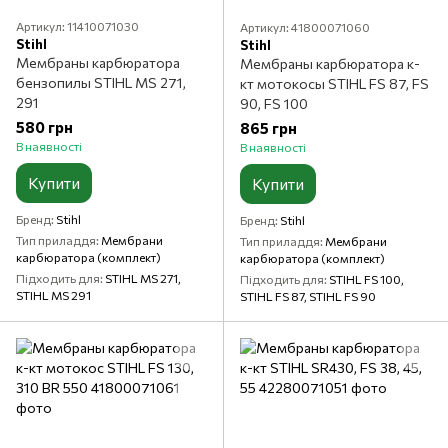
Артикул: 11410071030
Артикул: 41800071060
Stihl
Stihl
Мембраны карбюратора
Мембраны карбюратора к-
бензопилы STIHL MS 271,
кт мотокосы STIHL FS 87, FS
291
90, FS 100
580 грн
865 грн
В наявності
В наявності
Купити
Купити
Бренд
Stihl
Бренд
Stihl
Тип приладдя
Мембрани
Тип приладдя
Мембрани
карбюратора (комплект)
карбюратора (комплект)
Підходить для
STIHL MS 271,
Підходить для
STIHL FS 100,
STIHL MS 291
STIHL FS 87, STIHL FS 90