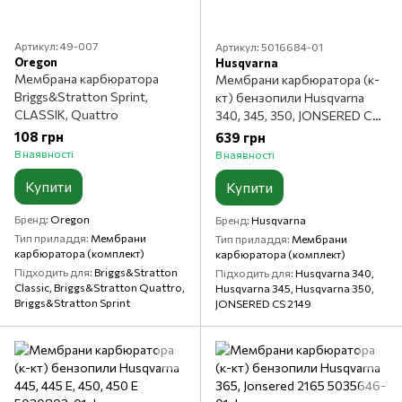
Артикул: 49-007
Артикул: 5016684-01
Oregon
Husqvarna
Мембрана карбюратора
Мембрани карбюратора (к-
Briggs&Stratton Sprint,
кт) бензопили Husqvarna
CLASSIK, Quattro
340, 345, 350, JONSERED CS
2149
108 грн
639 грн
В наявності
В наявності
Купити
Купити
Бренд
Oregon
Бренд
Husqvarna
Тип приладдя
Мембрани
Тип приладдя
Мембрани
карбюратора (комплект)
карбюратора (комплект)
Підходить для
Briggs&Stratton
Підходить для
Husqvarna 340,
Classic, Briggs&Stratton Quattro,
Husqvarna 345, Husqvarna 350,
Briggs&Stratton Sprint
JONSERED CS 2149