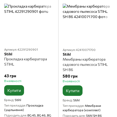
Артикул: 42291290901
Артикул: 42410071700
Stihl
Stihl
Прокладка карбюратора
Мембраны карбюратора
STIHL
садового пылесоса STIHL
SH 86
43 грн
580 грн
В наявності
В наявності
Купити
Купити
Бренд
Stihl
Бренд
Stihl
Тип приладдя
Прокладка
Тип приладдя
Мембрани
(ущільнення)
карбюратора (комплект)
Підходить для
BG 45, BG 46, BG
Підходить для
Stihl SH 86