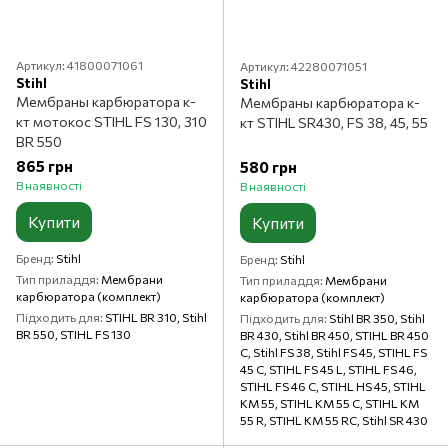
Артикул: 41800071061
Артикул: 42280071051
Stihl
Stihl
Мембраны карбюратора к-
Мембраны карбюратора к-
кт мотокос STIHL FS 130, 310
кт STIHL SR430, FS 38, 45, 55
BR 550
865 грн
580 грн
В наявності
В наявності
Купити
Купити
Бренд
Stihl
Бренд
Stihl
Тип приладдя
Мембрани
Тип приладдя
Мембрани
карбюратора (комплект)
карбюратора (комплект)
Підходить для
STIHL BR 310, Stihl
Підходить для
Stihl BR 350, Stihl
BR 550, STIHL FS 130
BR 430, Stihl BR 450, STIHL BR 450
C, Stihl FS 38, Stihl FS 45, STIHL FS
45 C, STIHL FS 45 L, STIHL FS 46,
STIHL FS 46 C, STIHL HS 45, STIHL
KM 55, STIHL KM 55 C, STIHL KM
55 R, STIHL KM 55 RC, Stihl SR 430