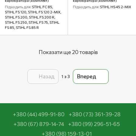
карбюратора (комплект)
карбюратора (комплект)
Підходить для
STIHL FC 85,
Підходить для
STIHL HS 45 2-MIX
STIHL FS 120, STIHL FS 120 2-MIX,
STIHL FS 200, STIHL FS 200 R,
STIHL FS 250, STIHL FS 75, STIHL
FS 85, STIHL FS 85 R
Показати ще 20 товарів
Назад
Вперед
1
з 3
+380 (44) 499-91-80
+380 (73) 361-39-28
+380 (67) 879-14-74
+380 (99) 296-51-65
+380 (98) 159-13-01