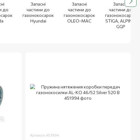
сні
Запасні
Запасні
Запасні
и до
частини до
частини до
частини до
осарок
газонокосарок
газонокосарок
газонокосарок
da
Hyundai
OLEO-MAC
STIGA, ALPINA,
GGP
Артикул: 451994