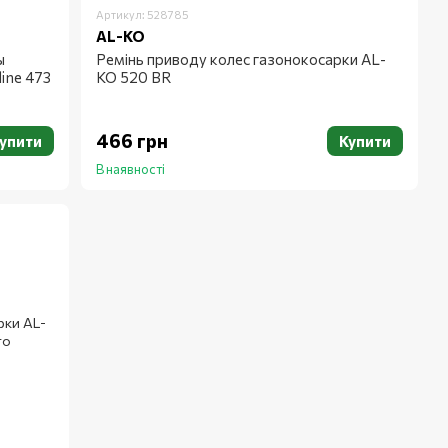
Артикул: 528785
AL-KO
ы
Ремінь приводу колес газонокосарки AL-
ine 473
KO 520 BR
466 грн
упити
Купити
В наявності