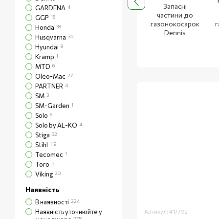
Запасні
GARDENA
4
частини до
GGP
18
газонокосарок
г
Honda
38
Dennis
Husqvarna
35
Hyundai
9
Kramp
1
MTD
6
Oleo-Mac
27
PARTNER
4
SM
3
SM-Garden
1
Solo
6
Solo by AL-KO
4
Stiga
32
Stihl
119
Tecomec
1
Toro
5
Viking
20
Наявність
В наявності
224
Наявність уточнюйте у
Артикул: 417792
275