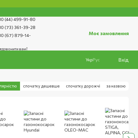
0 (44) 499-91-80
0 (73) 361-39-28
Моє замовлення
0 (67) 879-14-
едзвонити вам?
Вхід
Укр
Рус
улярністю
спочатку дешевше
спочатку дорожчі
за назвою