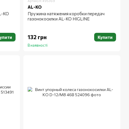
Артикул: 495369
AL-KO
L-KO
Пружина натяжения коробки передач
газонокосилки AL-KO HIGLINE
132 грн
упити
Купити
В наявності