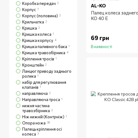
Коробка передач
2
AL-KO
Корпус
7
Палец колеса заднего
Корпус (половина)
2
KO 40 E
Крильчатка
2
Кришка
2
Кришка колеса
1
69 грн
Кришка корпусу
4
Кришка паливного бака
1
В наявності
Кришка травозбірника
4
Кріплення тросів
1
Кронштейн
2
Ланцюг приводу заднього
ролика
1
набір для регулювання
клапанів
1
направляюча
2
Направляюча троса
1
нижня частина
травозбірника
2
Ніж нижній (Контрніж)
1
Опора ножа
38
Палець кріплення осі
колеса
3