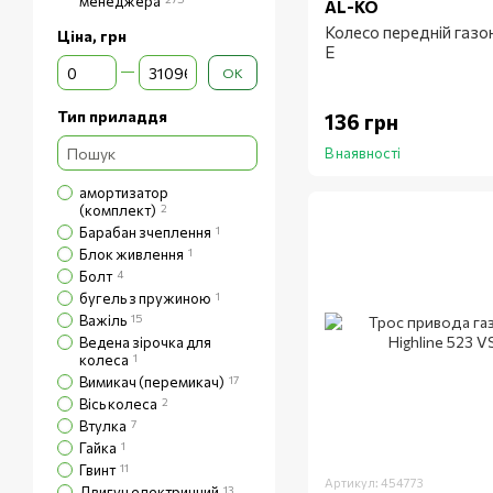
менеджера
AL-KO
Колесо передній газо
Ціна, грн
E
Від Ціна, грн
До Ціна, грн
ОК
Тип приладдя
136 грн
В наявності
амортизатор
(комплект)
2
Барабан зчеплення
1
Блок живлення
1
Болт
4
бугель з пружиною
1
Важіль
15
Ведена зірочка для
колеса
1
Вимикач (перемикач)
17
Вісь колеса
2
Втулка
7
Гайка
1
Гвинт
11
Артикул: 454773
Двигун електричний
13