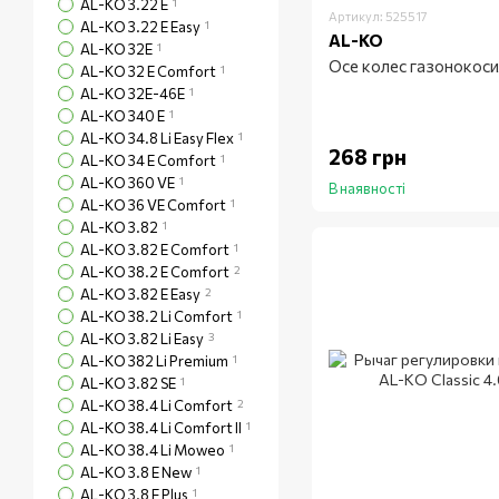
AL-KO 3.22 E
1
Артикул: 525517
AL-KO 3.22 E Easy
1
AL-KO
AL-KO 32E
1
Осе колес газонокос
AL-KO 32 E Comfort
1
AL-KO 32Е-46Е
1
AL-KO 340 E
1
AL-KO 34.8 Li Easy Flex
1
268 грн
AL-KO 34 E Comfort
1
AL-KO 360 VE
1
В наявності
AL-KO 36 VE Comfort
1
AL-KO 3.82
1
AL-KO 3.82 E Comfort
1
AL-KO 38.2 E Comfort
2
AL-KO 3.82 E Easy
2
AL-KO 38.2 Li Comfort
1
AL-KO 3.82 Li Easy
3
AL-KO 382 Li Premium
1
AL-KO 3.82 SE
1
AL-KO 38.4 Li Comfort
2
AL-KO 38.4 Li Comfort II
1
AL-KO 38.4 Li Moweo
1
AL-KO 3.8 E New
1
AL-KO 3.8 E Plus
1