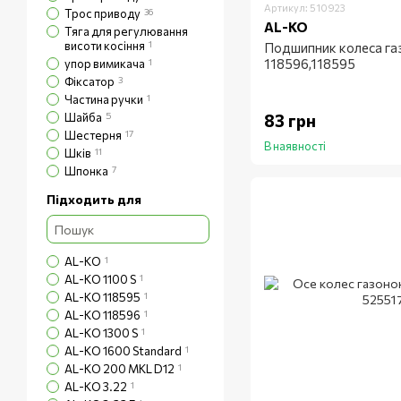
Артикул: 510923
Трос приводу
36
AL-KO
Тяга для регулювання
висоти косіння
1
Подшипник колеса га
118596,118595
упор вимикача
1
Фіксатор
3
Частина ручки
1
Шайба
5
83 грн
Шестерня
17
В наявності
Шків
11
Шпонка
7
Підходить для
AL-KO
1
AL-KO 1100 S
1
AL-KO 118595
1
AL-KO 118596
1
AL-KO 1300 S
1
AL-KO 1600 Standard
1
AL-KO 200 MKL D12
1
AL-KO 3.22
1