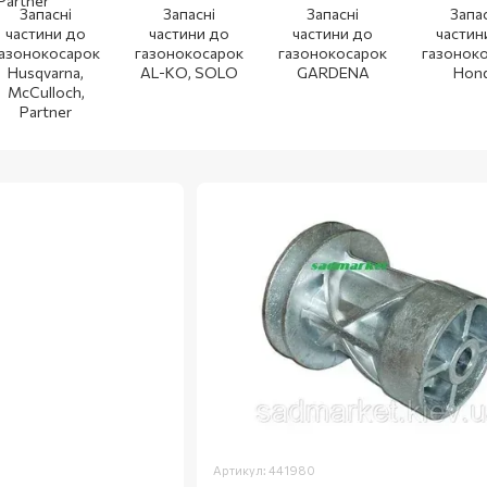
Запасні
Запасні
Запасні
Запа
частини до
частини до
частини до
частин
азонокосарок
газонокосарок
газонокосарок
газонок
Husqvarna,
AL-KO, SOLO
GARDENA
Hon
McCulloch,
Partner
Артикул: 441980