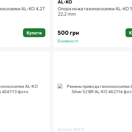
AL-KO
нокосилки AL-KO 4.27
Опора ножа газонокосилки AL-KO 5
22,2 mm
500 грн
Купити
К
В наявності
Артикул: 462714