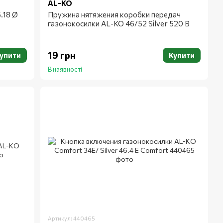
AL-KO
.18 Ø
Пружина нятяжения коробки передач
газонокосилки AL-KO 46/52 Silver 520 B
19 грн
упити
Купити
В наявності
Артикул: 440465