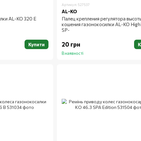
Артикул: 527537
AL-KO
илки AL-KO 320 E
Палец крепления регулятора высот
кошения газонокосилки AL-KO Highl
SP-
20 грн
Купити
К
В наявності