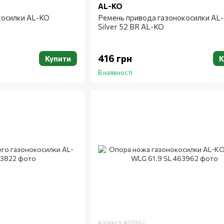
AL-KO
косилки AL-KO
Ремень привода газонокосилки AL
Silver 52 BR AL-KO
416 грн
Купити
К
В наявності
Артикул: 463962