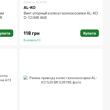
Артикул: 524096
AL-KO
ии
Винт упорный колеса газонокосилки AL-KO
BR
D-12/M8 46В
118 грн
упити
Купити
В наявності