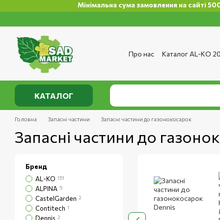
Мінімальна сума замовлення на сайті 500 грн
Перейти до основного контенту
Про нас
Каталог AL-KO 2
Сервіс та ремонт
Опла
Сертифікати
Відгуки п
Публічний договір
Полі
КАТАЛОГ
Головна
Запасні частини
Запасні частини до газонокосарок
Запасні частини до газоно
Бренд
AL-KO
151
ALPINA
5
CastelGarden
2
Contitech
1
Dennis
2