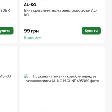
AL-KO
430BR
Винт крепления ножа электрокосилки AL-
KO
99 грн
упити
Купити
В наявності