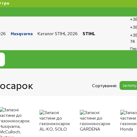
+38
+38
026
Husqvarna
Каталог STIHL 2026
STIHL
+38
та і доставка
Обмін та повернення
Контакти
74
ро магазин
Бренди
Статті
Статті з ремонту
Пер
тика конфіденційності
косарок
Сортування:
за поп