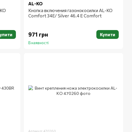
AL-KO
-KO
Кнопка включения газонокосилки AL-KO
Comfort 34Е/ Silver 46.4 E Comfort
971 грн
упити
Купити
В наявності
Артикул: 470260