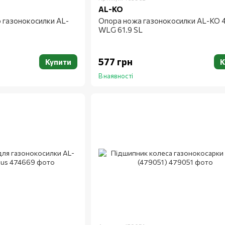
AL-KO
 газонокосилки AL-
Опора ножа газонокосилки AL-KO 
WLG 61.9 SL
577 грн
Купити
К
В наявності