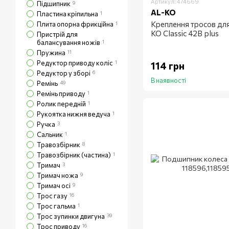
Артикул: 474669
Підшипник
9
AL-KO
Пластина кріпильна
1
Креплення тросов дл
Плита опорна фрикційна
1
KO Classic 42B plus
Пристрій для
балансування ножів
1
Пружина
11
Редуктор приводу коліс
1
114 грн
Редуктор у зборі
6
В наявності
Ремінь
49
Ремінь приводу
1
Ролик передній
1
Рукоятка нижня ведуча
1
Ручка
3
Сальник
1
Травозбірник
8
Травозбірник (частина)
1
Тримач
3
Тримач ножа
9
Тримач осі
9
Трос газу
16
Трос гальма
1
Трос зупинки двигуна
39
Трос приводу
16