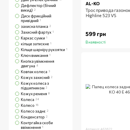
AL-KO
Дефлектор (бічний
Трос привода газоно
викид)
2
Highline 523 VS
Диск фрикційний
привідний
1
захисна планка
2
Захисний фартух
1
599 грн
Каркас сумки
1
В наявності
кільце затискне
1
Кільце шарніру рукоятки
1
Ключ вмикання
1
Кнопка увімкнення
двигуна
4
Ковпак колеса
3
Кожух захисний
2
Кожух колеса з
підшипником
2
Кожух ременя
8
Колеса
24
Колесо
16
Колесо заднє
2
Конденсатор
2
Контргайка скоби
ввімкнення
1
Артикул: 463822