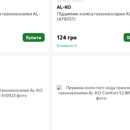
Артикул: 479051
AL-KO
я газонокосилки AL-
Підшипник колеса газонокосарки A
(479051)
124 грн
Купити
К
В наявності