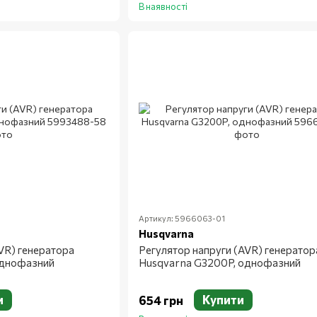
В наявності
Артикул: 5966063-01
Husqvarna
VR) генератора
Регулятор напруги (AVR) генератор
однофазний
Husqvarna G3200P, однофазний
и
Купити
654 грн