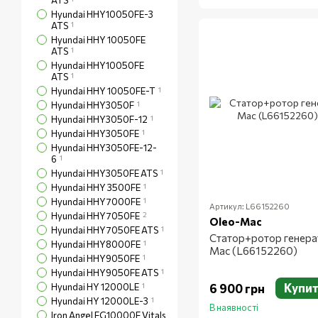
ATS
Hyundai HHY10050FE-3
ATS
1
Hyundai HHY 10050FE
ATS
1
Hyundai HHY10050FE
ATS
1
Hyundai HHY 10050FE-T
1
Hyundai HHY3050F
1
Hyundai HHY3050F-12
1
Hyundai HHY3050FE
1
Hyundai HHY3050FE-12-
6
1
Hyundai HHY3050FE ATS
1
Hyundai HHY 3500FE
1
Hyundai HHY7000FE
1
Артикул: L66152260
Hyundai HHY7050FE
2
Oleo-Mac
Hyundai HHY7050FE ATS
1
Статор+ротор генерат
Hyundai HHY8000FE
1
Mac (L66152260)
Hyundai HHY9050FE
1
Hyundai HHY9050FE ATS
1
Купи
Hyundai HY 12000LE
1
6 900 грн
Hyundai HY 12000LE-3
1
В наявності
Iron Angel EG10000E Vitals