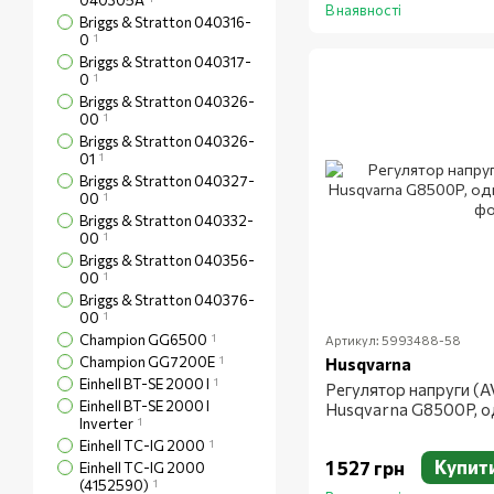
040305A
В наявності
Briggs & Stratton 040316-
0
1
Briggs & Stratton 040317-
0
1
Briggs & Stratton 040326-
00
1
Briggs & Stratton 040326-
01
1
Briggs & Stratton 040327-
00
1
Briggs & Stratton 040332-
00
1
Briggs & Stratton 040356-
00
1
Briggs & Stratton 040376-
00
1
Champion GG6500
1
Артикул: 5993488-58
Champion GG7200E
1
Husqvarna
Einhell BT-SE 2000 I
1
Регулятор напруги (A
Einhell BT-SE 2000 I
Husqvarna G8500P, 
Inverter
1
Einhell TC-IG 2000
1
Купит
1 527 грн
Einhell TC-IG 2000
(4152590)
1