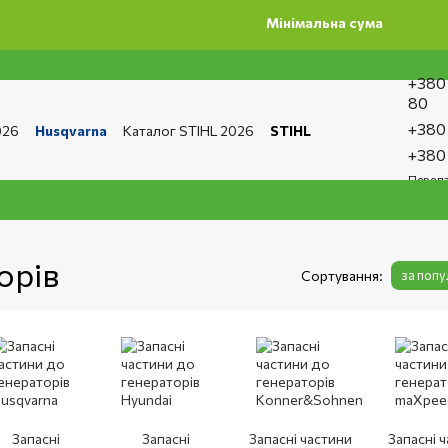
Мінімальна сума замовлення на сайті 50
+380
80
+380
026
Husqvarna
Каталог STIHL 2026
STIHL
та і доставка
Обмін та повернення
Контакти
+380
ро магазин
Бренди
Статті
Статті з ремонту
Передз
тика конфіденційності
орів
Сортування:
за поп
Запасні
Запасні
Запасні частини
Запасні 