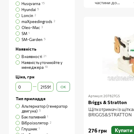
частини до
Husqvarna
15
генераторів
Hyundai
5
Honda
Loncin
2
maXpeedingrods
2
Oleo-Mac
3
SM
1
SM-Garden
5
Наявність
В наявності
21
Наявність уточнюйте у
менеджера
19
Ціна, грн
Від Ціна, грн
До Ціна, грн
ОК
Артикул: 207827GS
Тип приладдя
Briggs & Stratton
Альтернатор (генератор
Щіткотримач із щітк
двигуна)
5
BRIGGS&STRATTON
Бак паливний
1
Віброізолятор
2
Глушник
1
Купити
276 грн