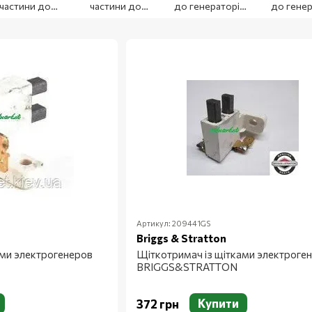
частини до
частини до
до генераторів
до генер
генераторів
генераторів
Kоnner&Sоhnen
maXpeedi
Husqvarna
Hyundai
Артикул: 209441GS
Briggs & Stratton
ами электрогенеров
Щіткотримач із щітками электроге
BRIGGS&STRATTON
Купити
372 грн