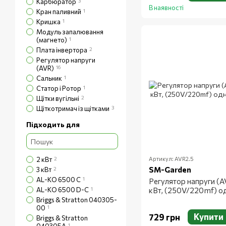
Карбюратор
3
В наявності
Кран паливний
1
Кришка
1
Модуль запалювання
(магнето)
1
Плата інвертора
2
Регулятор напруги
(AVR)
16
Сальник
1
Статор і Ротор
1
Щітки вугільні
2
Щіткотримач із щітками
3
Підходить для
2 кВт
2
Артикул: AVR2.5
SM-Garden
3 кВт
2
AL-KO 6500 C
1
Регулятор напруги (A
AL-KO 6500 D-C
1
кВт, (250V/220mf) 
Briggs & Stratton 040305-
00
1
Купити
729 грн
Briggs & Stratton
1