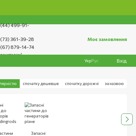
0 грн
 (44) 499-91-
 (73) 361-39-28
Моє замовлення
 (67) 879-14-74
вонити вам?
Вхід
Укр
Рус
улярністю
спочатку дешевше
спочатку дорожчі
за назвою
частини
Запасні