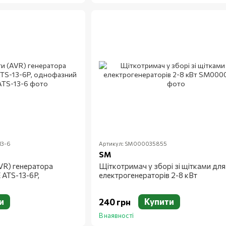
13-6
Артикул: SM000035855
SM
VR) генератора
Щіткотримач у зборі зі щітками для
ATS-13-6P,
електрогенераторів 2-8 кВт
и
Купити
240 грн
В наявності