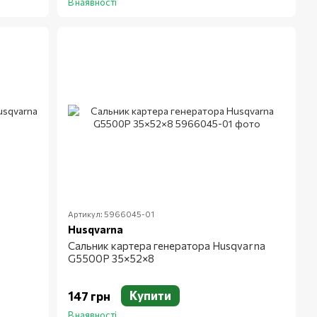
В наявності
Артикул: 5966045-01
Husqvarna
Сальник картера генератора Husqvarna
G5500P 35×52×8
Купити
147 грн
В наявності