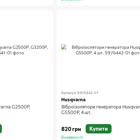
Артикул: 5976442-01
Husqvarna
varna G2500P,
Віброізолятори генератора Husqva
G5500P, 4 шт.
Купити
820 грн
В наявності