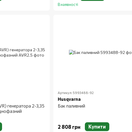
В наявності
Артикул: 5993488-92
Husqvarna
VR) генератора 2-3,35
Бак паливний
однофазний
Купити
2 808 грн