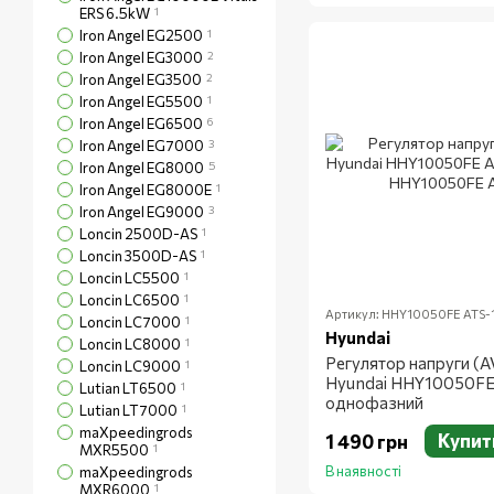
ERS 6.5kW
1
Iron Angel EG2500
1
Iron Angel EG3000
2
Iron Angel EG3500
2
Iron Angel EG5500
1
Iron Angel EG6500
6
Iron Angel EG7000
3
Iron Angel EG8000
5
Iron Angel EG8000E
1
Iron Angel EG9000
3
Loncin 2500D-AS
1
Loncin 3500D-AS
1
Loncin LC5500
1
Loncin LC6500
1
Артикул: HHY10050FE ATS-
Loncin LC7000
1
Hyundai
Loncin LC8000
1
Регулятор напруги (A
Loncin LC9000
1
Hyundai HHY10050FE 
Lutian LT6500
1
однофазний
Lutian LT7000
1
maXpeedingrods
Купит
1 490 грн
MXR5500
1
В наявності
maXpeedingrods
MXR6000
1