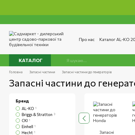
Перейти до основного контенту
Про нас
Каталог AL-KO 2
Сервіс та ремонт
Опла
Сертифікати
Відгуки п
Публічний договір
Полі
КАТАЛОГ
Головна
Запасні частини
Запасні частини до генераторів
Запасні частини до генерат
Бренд
AL-KO
1
Briggs & Stratton
3
CKI
1
Einhell
1
Запасні
Hecht
1