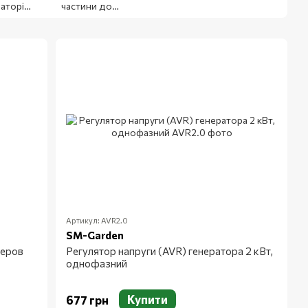
аторів
частини до
ngrods
генераторів
різне
Артикул: AVR2.0
SM-Garden
неров
Регулятор напруги (AVR) генератора 2 кВт,
однофазний
Купити
677 грн