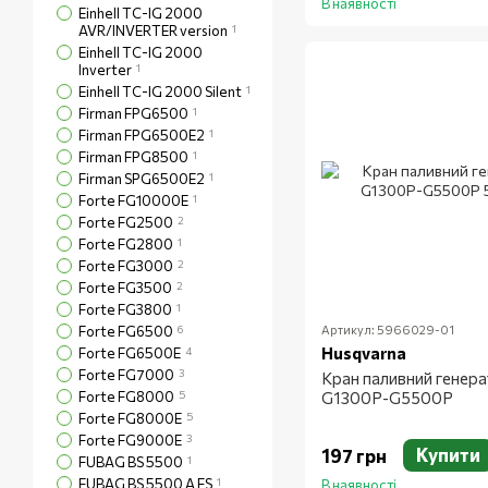
В наявності
Einhell TC-IG 2000
AVR/INVERTER version
1
Einhell TC-IG 2000
Inverter
1
Einhell TC-IG 2000 Silent
1
Firman FPG6500
1
Firman FPG6500E2
1
Firman FPG8500
1
Firman SPG6500E2
1
Forte FG10000E
1
Forte FG2500
2
Forte FG2800
1
Forte FG3000
2
Forte FG3500
2
Forte FG3800
1
Forte FG6500
6
Артикул: 5966029-01
Husqvarna
Forte FG6500E
4
Forte FG7000
3
Кран паливний генер
Forte FG8000
5
G1300P-G5500P
Forte FG8000E
5
Forte FG9000E
3
Купити
197 грн
FUBAG BS 5500
1
FUBAG BS 5500 A ES
1
В наявності