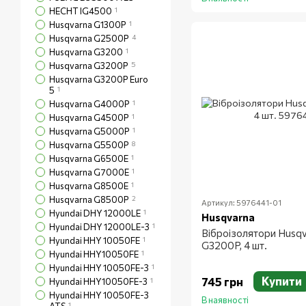
HECHT IG4500
1
Husqvarna G1300P
1
Husqvarna G2500P
4
Husqvarna G3200
1
Husqvarna G3200P
5
Husqvarna G3200P Euro
5
1
Husqvarna G4000P
1
Husqvarna G4500P
1
Husqvarna G5000P
1
Husqvarna G5500P
8
Husqvarna G6500E
1
Husqvarna G7000E
1
Husqvarna G8500E
1
Husqvarna G8500P
2
Артикул: 5976441-01
Hyundai DHY 12000LE
1
Husqvarna
Hyundai DHY 12000LE-3
1
Віброізолятори Husq
Hyundai HHY 10050FE
1
G3200P, 4 шт.
Hyundai HHY10050FE
1
Hyundai HHY 10050FE-3
1
Купити
745 грн
Hyundai HHY10050FE-3
1
Hyundai HHY 10050FE-3
В наявності
1