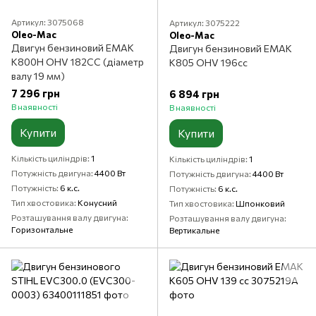
Артикул: 3075068
Артикул: 3075222
Oleo-Mac
Oleo-Mac
Двигун бензиновий ЕМАК
Двигун бензиновий ЕМАК
К800Н OHV 182CC (діаметр
К805 OHV 196сс
валу 19 мм)
7 296 грн
6 894 грн
В наявності
В наявності
Купити
Купити
Кількість циліндрів
1
Кількість циліндрів
1
Потужність двигуна
4400 Вт
Потужність двигуна
4400 Вт
Потужність
6 к.с.
Потужність
6 к.с.
Тип хвостовика
Конусний
Тип хвостовика
Шпонковий
Розташування валу двигуна
Розташування валу двигуна
Горизонтальне
Вертикальне