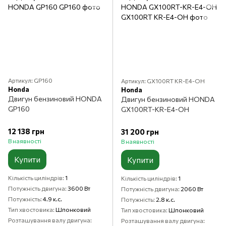
Артикул: GP160
Артикул: GX100RT KR-E4-OH
Honda
Honda
Двигун бензиновий HONDA
Двигун бензиновий HONDA
GP160
GX100RT-KR-E4-OH
12 138 грн
31 200 грн
В наявності
В наявності
Купити
Купити
Кількість циліндрів
1
Кількість циліндрів
1
Потужність двигуна
3600 Вт
Потужність двигуна
2060 Вт
Потужність
4.9 к.с.
Потужність
2.8 к.с.
Тип хвостовика
Шпонковий
Тип хвостовика
Шпонковий
Розташування валу двигуна
Розташування валу двигуна