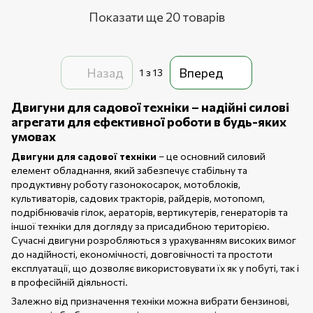
Показати ще 20 товарів
Назад
Вперед
1
з 13
Двигуни для садової техніки – надійні силові
агрегати для ефективної роботи в будь-яких
умовах
Двигуни для садової техніки
– це основний силовий
елемент обладнання, який забезпечує стабільну та
продуктивну роботу газонокосарок, мотоблоків,
культиваторів, садових тракторів, райдерів, мотопомп,
подрібнювачів гілок, аераторів, вертикутерів, генераторів та
іншої техніки для догляду за присадибною територією.
Сучасні двигуни розробляються з урахуванням високих вимог
до надійності, економічності, довговічності та простоти
експлуатації, що дозволяє використовувати їх як у побуті, так і
в професійній діяльності.
Залежно від призначення техніки можна вибрати бензинові,