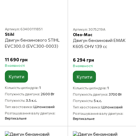
Артикул: 63400111851
Артикул: 3075219A
Stihl
Oleo-Mac
Двигун бензинового STIHL
Двигун бензиновий EMAK
EVC300.0 (EVC300-0003)
K605 OHV 139 сс
11 690 грн
6 294 грн
В наявності
В наявності
Купити
Купити
Кількість циліндрів
1
Кількість циліндрів
1
Потужність двигуна
2600 Вт
Потужність двигуна
3700 Вт
Потужність
3.5 к.с.
Потужність
5 к.с.
Тип хвостовика
Шпонковий
Тип хвостовика
Шпонковий
Розташування валу двигуна
Розташування валу двигуна
Вертикальне
Вертикальне