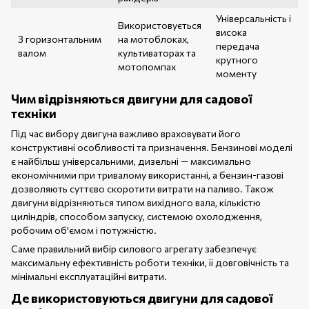
Універсальність і
Використовується
висока
З горизонтальним
на мотоблоках,
передача
валом
культиваторах та
крутного
мотопомпах
моменту
Чим відрізняються двигуни для садової
техніки
Під час вибору двигуна важливо враховувати його
конструктивні особливості та призначення. Бензинові моделі
є найбільш універсальними, дизельні — максимально
економічними при тривалому використанні, а бензин-газові
дозволяють суттєво скоротити витрати на паливо. Також
двигуни відрізняються типом вихідного вала, кількістю
циліндрів, способом запуску, системою охолодження,
робочим об'ємом і потужністю.
Саме правильний вибір силового агрегату забезпечує
максимальну ефективність роботи техніки, її довговічність та
мінімальні експлуатаційні витрати.
Де використовуються двигуни для садової