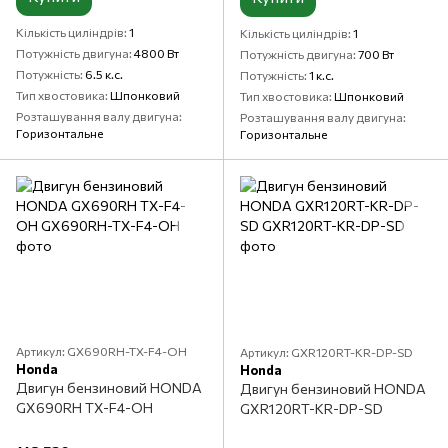
Кількість циліндрів
1
Кількість циліндрів
1
Потужність двигуна
4800 Вт
Потужність двигуна
700 Вт
Потужність
6.5 к.с.
Потужність
1 к.с.
Тип хвостовика
Шпонковий
Тип хвостовика
Шпонковий
Розташування валу двигуна
Розташування валу двигуна
Горизонтальне
Горизонтальне
Артикул: GX690RH-TX-F4-OH
Артикул: GXR120RT-KR-DP-SD
Honda
Honda
Двигун бензиновий HONDA
Двигун бензиновий HONDA
GX690RH TX-F4-OH
GXR120RT-KR-DP-SD