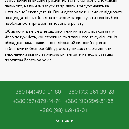
забезпечують високу продуктивність, економне споживання
пального, надійний запуск та тривалий ресурс навіть за
інтенсивної експлуатації. Вони дозволяють швидко відновити
працездатність обладнання або модернізувати техніку без
необхідності придбання нового агрегату.
Обираючи двигун для садової техніки, варто враховувати
його потужність, конструкцію, тип пального та сумісність із
обладнанням. Правильно підібраний силовий агрегат
забезпечить безперебійну роботу, високу ефективність
виконання завдань та мінімальні витрати на експлуатацію
протягом багатьох років.
+380 (44) 499-91-80
+380 (73) 361-39-28
+380 (67) 879-14-74
+380 (99) 296-51-65
+380 (98) 159-13-01
Контакти