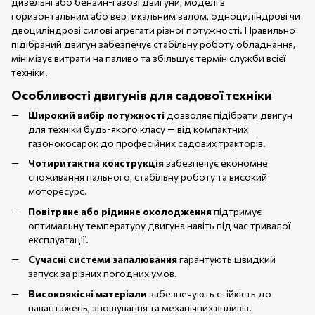
дизельні або бензин-газові двигуни, моделі з
горизонтальним або вертикальним валом, одноциліндрові чи
двоциліндрові силові агрегати різної потужності. Правильно
підібраний двигун забезпечує стабільну роботу обладнання,
мінімізує витрати на паливо та збільшує термін служби всієї
техніки.
Особливості двигунів для садової техніки
Широкий вибір потужності
дозволяє підібрати двигун
для техніки будь-якого класу — від компактних
газонокосарок до професійних садових тракторів.
Чотиритактна конструкція
забезпечує економне
споживання пального, стабільну роботу та високий
моторесурс.
Повітряне або рідинне охолодження
підтримує
оптимальну температуру двигуна навіть під час тривалої
експлуатації.
Сучасні системи запалювання
гарантують швидкий
запуск за різних погодних умов.
Високоякісні матеріали
забезпечують стійкість до
навантажень, зношування та механічних впливів.