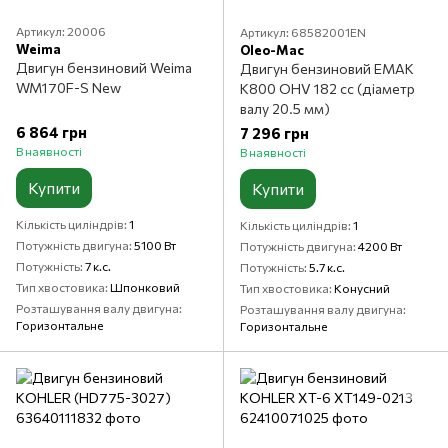
Артикул: 20006
Артикул: 68582001EN
Weima
Oleo-Mac
Двигун бензиновий Weima
Двигун бензиновий ЕМАК
WM170F-S New
К800 OHV 182 cc (діаметр
валу 20.5 мм)
6 864 грн
7 296 грн
В наявності
В наявності
Купити
Купити
Кількість циліндрів
1
Кількість циліндрів
1
Потужність двигуна
5100 Вт
Потужність двигуна
4200 Вт
Потужність
7 к.с.
Потужність
5.7 к.с.
Тип хвостовика
Шпонковий
Тип хвостовика
Конусний
Розташування валу двигуна
Розташування валу двигуна
Горизонтальне
Горизонтальне