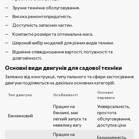
Зручне технічне обслуговування.
Висока ремонтопридатність.
Доступність запасних частин.
Компактні розміри та оптимальна маса.
Широкий вибір моделей для різних видів техніки.
Відмінне співвідношення вартості, потужності та
довговічності.
Основні види двигунів для садової техніки
Залежно від конструкції, типу пального та сфери застосування
двигуни поділяються на декілька основних категорій.
Основні
Тип двигуна
Особливості
переваги
Працює на
Універсальність,
бензині, має
простота
Бензиновий
легкий запуск та
обслуговування,
невелику вагу
доступна ціна
Працює на
Економічність,