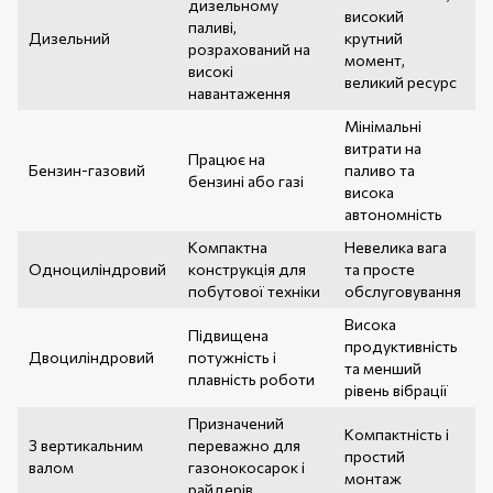
дизельному
високий
паливі,
Дизельний
крутний
розрахований на
момент,
високі
великий ресурс
навантаження
Мінімальні
витрати на
Працює на
Бензин-газовий
паливо та
бензині або газі
висока
автономність
Компактна
Невелика вага
Одноциліндровий
конструкція для
та просте
побутової техніки
обслуговування
Висока
Підвищена
продуктивність
Двоциліндровий
потужність і
та менший
плавність роботи
рівень вібрації
Призначений
Компактність і
З вертикальним
переважно для
простий
валом
газонокосарок і
монтаж
райдерів