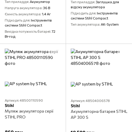
Тип приладдя
Акумулятор
Тип приладдя
Заглушка для
відсіку акумулятора
Напруга акумулятора
36 В
Підходить для
Інструментів
Ємність акумулятора
1.4 Аг
системи Stihl Compact
Підходить для
Інструментів
Тип акумулятора
AK-System
системи Stihl Compact
Вихідна потужність батареї
72
Вт·год
Артикул: 48500110590
Артикул: 48504006578
Stihl
Stihl
Муляж акумулятора серії
Акумуляторна батарея STIHL
STIHL PRO
AP 300 S
860 грн