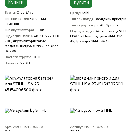
Купити
Купити
Бренд
Oleo-Mac
Бренд
Stihl
Тип приладдя
Зарядний
Тип приладдя
Зарядний пристрій
пристрій
Тип акумулятора
AL-System
Тип акумулятора
Li-Ion
Підходить для
Мотоножиць Stihl
Підходить для
G 48 P, GS 220, HC
HSA 45, Повітродувки Stihl BGA
200, Акумуляторів таких
45, Тримера Stihl FSA 45
моделей інструментів Oleo-Mac
BC 200
Частота струму
50 Гц
Вольтаж
220 В
Артикул: 45154006500
Артикул: 45154302500