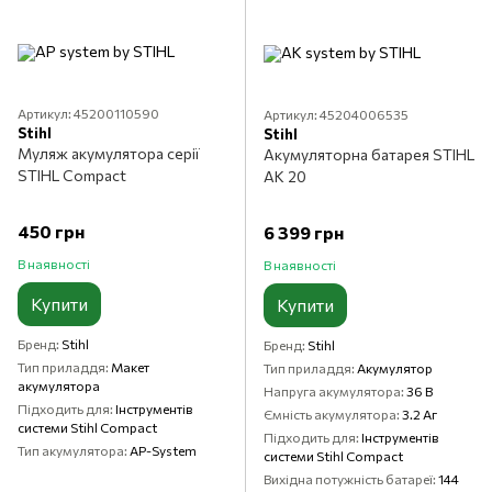
Артикул: 45200110590
Артикул: 45204006535
Stihl
Stihl
Муляж акумулятора серії
Акумуляторна батарея STIHL
STIHL Compact
АК 20
450 грн
6 399 грн
В наявності
В наявності
Купити
Купити
Бренд
Stihl
Бренд
Stihl
Тип приладдя
Макет
Тип приладдя
Акумулятор
акумулятора
Напруга акумулятора
36 В
Підходить для
Інструментів
Ємність акумулятора
3.2 Аг
системи Stihl Compact
Підходить для
Інструментів
Тип акумулятора
AP-System
системи Stihl Compact
Вихідна потужність батареї
144