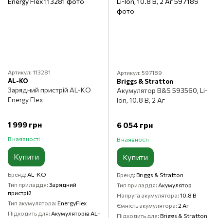
Артикул: 113281
Артикул: 597189
AL-KO
Briggs & Stratton
Зарядний пристрій AL-KO
Акумулятор B&S 593560, Li-
Energy Flex
Ion, 10.8 В, 2 Аг
1 999 грн
6 054 грн
В наявності
В наявності
Купити
Купити
Бренд
AL-KO
Бренд
Briggs & Stratton
Тип приладдя
Зарядний
Тип приладдя
Акумулятор
пристрій
Напруга акумулятора
10.8 В
Тип акумулятора
EnergyFlex
Ємність акумулятора
2 Аг
Підходить для
Акумуляторів AL-
Підходить для
Briggs & Stratton