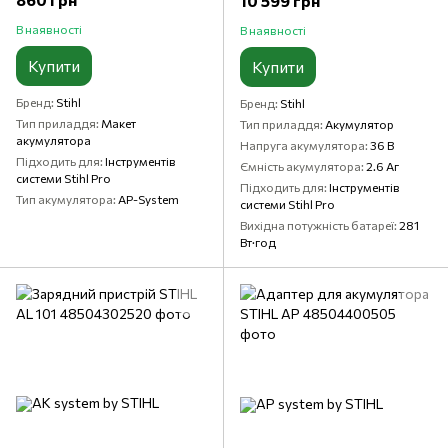
10 599 грн
В наявності
В наявності
Купити
Купити
Бренд
Stihl
Бренд
Stihl
Тип приладдя
Макет
Тип приладдя
Акумулятор
акумулятора
Напруга акумулятора
36 В
Підходить для
Інструментів
Ємність акумулятора
2.6 Аг
системи Stihl Pro
Підходить для
Інструментів
Тип акумулятора
AP-System
системи Stihl Pro
Вихідна потужність батареї
281
Вт·год