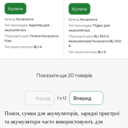
Купити
Купити
Бренд
Husqvarna
Бренд
Husqvarna
Тип приладдя
Адаптер для
Тип приладдя
Підвіс для
акумулятора
акумулятора
Підходить для
Пояси Husqvarna
Підходить для
BLi 950 X,
Flexi
Акумуляторів Husqvarna BLi 550
X
Тип акумулятора
BLI-X
Тип акумулятора
BLI-X
Показати ще 20 товарів
Назад
Вперед
1
з 12
Пояси, сумки для акумуляторів, зарядні пристрої
та акумулятори часто використовують для