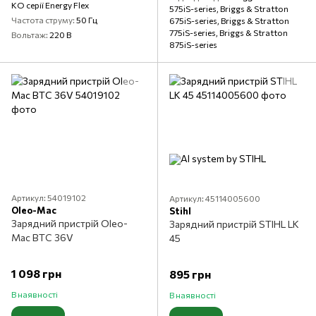
KO серії Energy Flex
575iS-series, Briggs & Stratton
Частота струму
50 Гц
675iS-series, Briggs & Stratton
775iS-series, Briggs & Stratton
Вольтаж
220 В
875iS-series
Артикул: 54019102
Артикул: 45114005600
Oleo-Mac
Stihl
Зарядний пристрій Oleo-
Зарядний пристрій STIHL LK
Mac BTC 36V
45
1 098 грн
895 грн
В наявності
В наявності