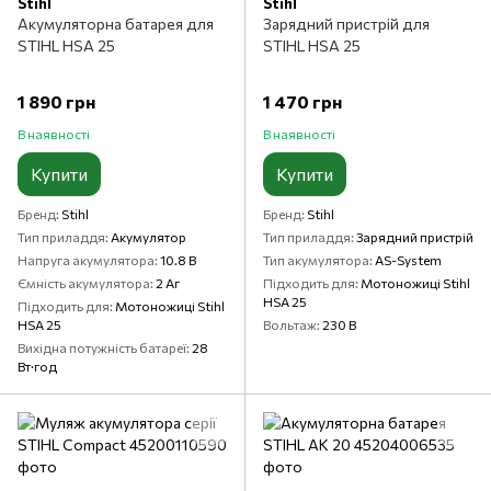
Stihl
Stihl
Акумуляторна батарея для
Зарядний пристрій для
STIHL HSA 25
STIHL HSA 25
1 890 грн
1 470 грн
В наявності
В наявності
Купити
Купити
Бренд
Stihl
Бренд
Stihl
Тип приладдя
Акумулятор
Тип приладдя
Зарядний пристрій
Напруга акумулятора
10.8 В
Тип акумулятора
AS-System
Ємність акумулятора
2 Аг
Підходить для
Мотоножиці Stihl
HSA 25
Підходить для
Мотоножиці Stihl
HSA 25
Вольтаж
230 В
Вихідна потужність батареї
28
Вт·год