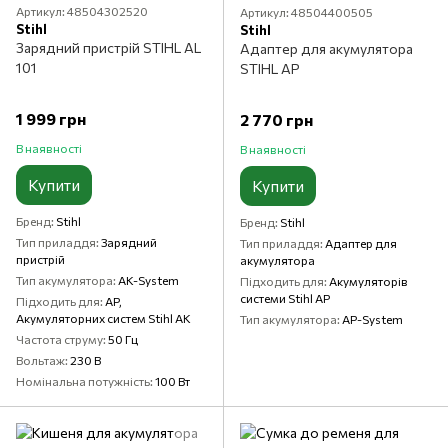
Артикул: 48504302520
Артикул: 48504400505
Stihl
Stihl
Зарядний пристрій STIHL AL
Адаптер для акумулятора
101
STIHL AP
1 999 грн
2 770 грн
В наявності
В наявності
Купити
Купити
Бренд
Stihl
Бренд
Stihl
Тип приладдя
Зарядний
Тип приладдя
Адаптер для
пристрій
акумулятора
Тип акумулятора
AK-System
Підходить для
Акумуляторів
системи Stihl AP
Підходить для
AP,
Акумуляторних систем Stihl AK
Тип акумулятора
AP-System
Частота струму
50 Гц
Вольтаж
230 В
Номінальна потужність
100 Вт