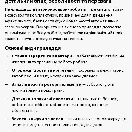
детальний опис, особливості та переваги
Приладдя для газонокосарок-роботів
— це спеціалізовані
аксесуари та комплектуючі, призначені для підвищення
ефективності, безпеки та функціональності автоматичних
газонокосарок. Використання якісного приладдя дозволяє
оптимізувати роботу робота, забезпечити рівномірний покіс
трави та зручне обслуговування техніки.
Основні види приладдя
Станції зарядки та адаптери
— забезпечують стабільне
живлення та правильну роботу робота.
Огорожні дроти та кріплення
— формують межі газону,
запобігаючи виїзду косарки за межі ділянки.
Запасні ножі та роторні елементи
— забезпечують
чистий і рівний покіс трави.
Датчики та захисні елементи
— підвищують безпеку
роботи, запобігають зіткненням і пошкодженням
обладнання.
Захисні кожухи та чохли
— захищають газонокосарку від
вологи, пилу та несприятливих погодних умов.