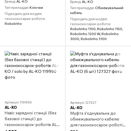
Бренд
AL-KO
Бренд
AL-KO
Тип приладдя
Кілочки
Тип приладдя
Обмежувальний
кабель
Підходить для моделі
газонокосарки-робота
Підходить для моделі
Robolinho
газонокосарки-робота
Robolinho 1100, Robolinho 1150,
Robolinho 1200 W, Robolinho
3000, Robolinho 3100
Артикул: 119990
Артикул: 127327
AL-KO
AL-KO
Навіс зарядної станції (без
Муфта з'єднувальна до
базової станції) до
обмежувального кабелю
газонокосарок-роботів AL-
для газонокосарок-роботів
KO / solo by AL-KO
AL-KO (6 шт)