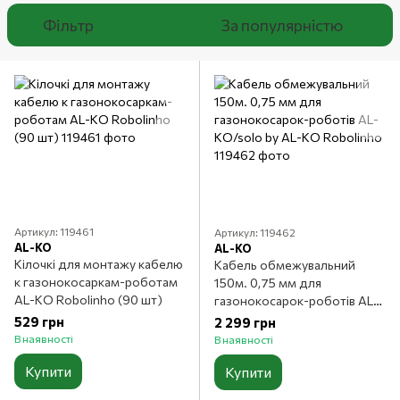
Фільтр
За популярністю
Артикул: 119461
Артикул: 119462
AL-KO
AL-KO
Кілочкі для монтажу кабелю
Кабель обмежувальний
к газонокосаркам-роботам
150м. 0,75 мм для
AL-KO Robolinho (90 шт)
газонокосарок-роботів AL-
KO/solo by AL-KO Robolinho
529 грн
2 299 грн
В наявності
В наявності
Купити
Купити