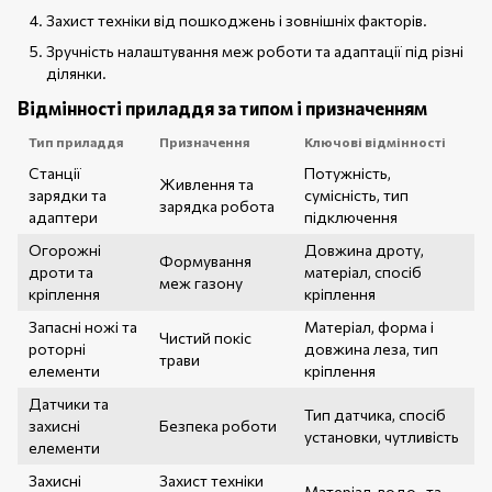
Захист техніки від пошкоджень і зовнішніх факторів.
Зручність налаштування меж роботи та адаптації під різні
ділянки.
Відмінності приладдя за типом і призначенням
Тип приладдя
Призначення
Ключові відмінності
Станції
Потужність,
Живлення та
зарядки та
сумісність, тип
зарядка робота
адаптери
підключення
Огорожні
Довжина дроту,
Формування
дроти та
матеріал, спосіб
меж газону
кріплення
кріплення
Запасні ножі та
Матеріал, форма і
Чистий покіс
роторні
довжина леза, тип
трави
елементи
кріплення
Датчики та
Тип датчика, спосіб
захисні
Безпека роботи
установки, чутливість
елементи
Захисні
Захист техніки
Матеріал, водо- та