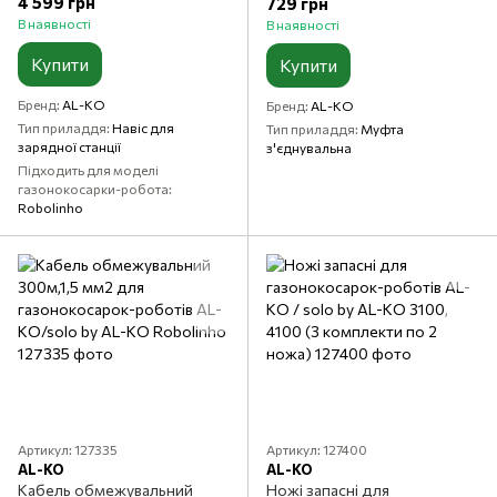
4 599 грн
729 грн
В наявності
В наявності
Купити
Купити
Бренд
AL-KO
Бренд
AL-KO
Тип приладдя
Навіс для
Тип приладдя
Муфта
зарядної станції
з'єднувальна
Підходить для моделі
газонокосарки-робота
Robolinho
Артикул: 127335
Артикул: 127400
AL-KO
AL-KO
Кабель обмежувальний
Ножі запасні для