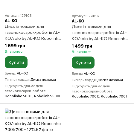
Артикул: 127403
Артикул: 127466
AL-KO
AL-KO
Диск із ножами для
Диск із ножами для
газонокосарок-роботів AL-
газонокосарок-роботів AL-
KO/solo by AL-KO Robolinho
KO/solo by AL-KO Robolinho
4000/4100
500I/500Е
1 699 грн
1 499 грн
В наявності
В наявності
Купити
Купити
Бренд
AL-KO
Бренд
AL-KO
Тип приладдя
Диск з ножами
Тип приладдя
Диск з ножами
Підходить для моделі
Підходить для моделі
газонокосарки-робота
газонокосарки-робота
Robolinho 500 E, Robolinho 500I
Robolinho 700 E, Robolinho 700 I