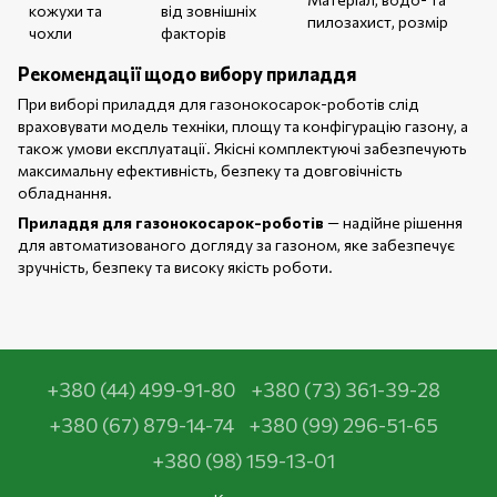
кожухи та
від зовнішніх
пилозахист, розмір
чохли
факторів
Рекомендації щодо вибору приладдя
При виборі приладдя для газонокосарок-роботів слід
враховувати модель техніки, площу та конфігурацію газону, а
також умови експлуатації. Якісні комплектуючі забезпечують
максимальну ефективність, безпеку та довговічність
обладнання.
Приладдя для газонокосарок-роботів
— надійне рішення
для автоматизованого догляду за газоном, яке забезпечує
зручність, безпеку та високу якість роботи.
+380 (44) 499-91-80
+380 (73) 361-39-28
+380 (67) 879-14-74
+380 (99) 296-51-65
+380 (98) 159-13-01