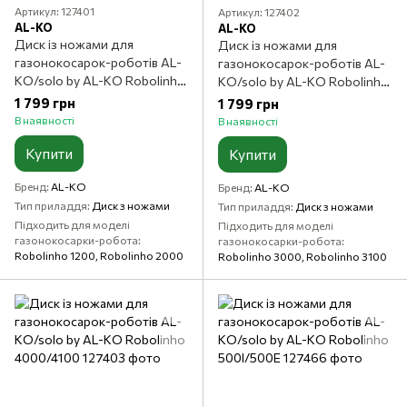
Артикул: 127401
Артикул: 127402
AL-KO
AL-KO
Диск із ножами для
Диск із ножами для
газонокосарок-роботів AL-
газонокосарок-роботів AL-
KO/solo by AL-KO Robolinho
KO/solo by AL-KO Robolinho
100/110/1000/1100
3000/3100
1 799 грн
1 799 грн
В наявності
В наявності
Купити
Купити
Бренд
AL-KO
Бренд
AL-KO
Тип приладдя
Диск з ножами
Тип приладдя
Диск з ножами
Підходить для моделі
Підходить для моделі
газонокосарки-робота
газонокосарки-робота
Robolinho 1200, Robolinho 2000
Robolinho 3000, Robolinho 3100