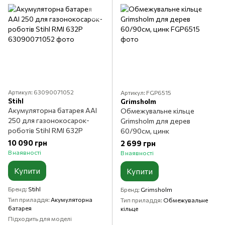
Артикул: 63090071052
Артикул: FGP6515
Stihl
Grimsholm
Акумуляторна батарея AAI
Обмежувальне кільце
250 для газонокосарок-
Grimsholm для дерев
роботів Stihl RMI 632P
60/90см, цинк
10 090 грн
2 699 грн
В наявності
В наявності
Купити
Купити
Бренд
Stihl
Бренд
Grimsholm
Тип приладдя
Акумуляторна
Тип приладдя
Обмежувальне
батарея
кільце
Підходить для моделі