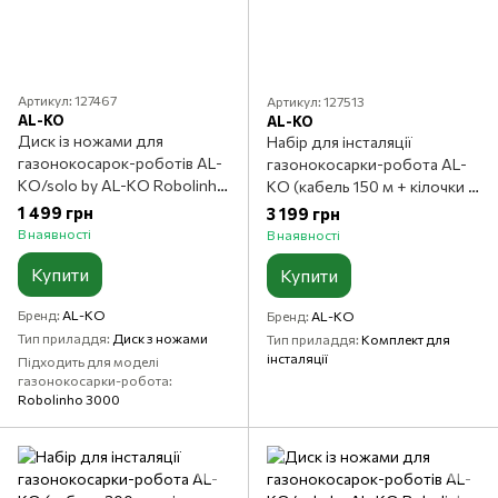
Артикул: 127467
Артикул: 127513
AL-KO
AL-KO
Диск із ножами для
Набір для інсталяції
газонокосарок-роботів AL-
газонокосарки-робота AL-
KO/solo by AL-KO Robolinho
KO (кабель 150 м + кілочки +
700I/700Е
муфти)
1 499 грн
3 199 грн
В наявності
В наявності
Купити
Купити
Бренд
AL-KO
Бренд
AL-KO
Тип приладдя
Диск з ножами
Тип приладдя
Комплект для
інсталяції
Підходить для моделі
газонокосарки-робота
Robolinho 3000