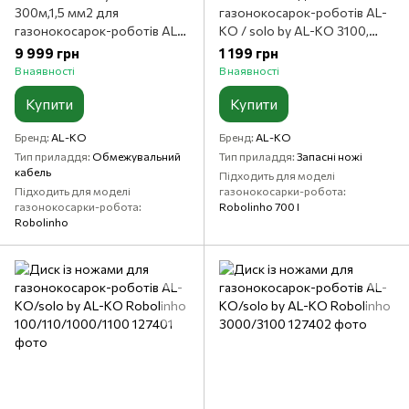
300м,1,5 мм2 для
газонокосарок-роботів AL-
газонокосарок-роботів AL-
KO / solo by AL-KO 3100,
KO/solo by AL-KO Robolinho
4100 (3 комплекти по 2
9 999 грн
1 199 грн
ножа)
В наявності
В наявності
Купити
Купити
Бренд
AL-KO
Бренд
AL-KO
Тип приладдя
Обмежувальний
Тип приладдя
Запасні ножі
кабель
Підходить для моделі
Підходить для моделі
газонокосарки-робота
газонокосарки-робота
Robolinho 700 I
Robolinho