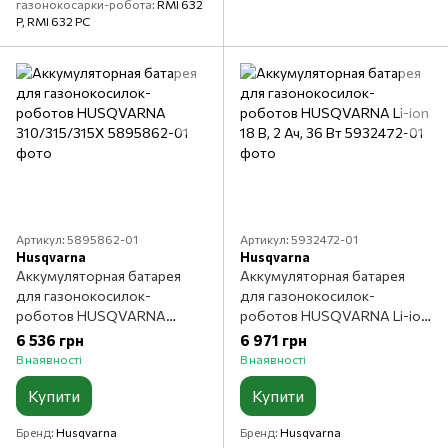
газонокосарки-робота
RMI 632
P, RMI 632 PC
Артикул: 5895862-01
Артикул: 5932472-01
Husqvarna
Husqvarna
Аккумуляторная батарея
Аккумуляторная батарея
для газонокосилок-
для газонокосилок-
роботов HUSQVARNA
роботов HUSQVARNA Li-ion
310/315/315Х
18 В, 2 Ач, 36 Вт
6 536 грн
6 971 грн
В наявності
В наявності
Купити
Купити
Бренд
Husqvarna
Бренд
Husqvarna