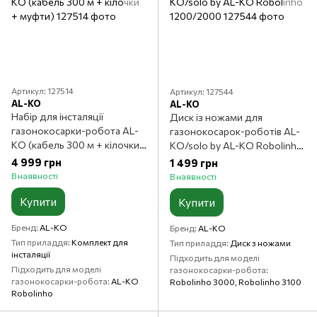
Артикул: 127514
Артикул: 127544
AL-KO
AL-KO
Набір для інсталяції
Диск із ножами для
газонокосарки-робота AL-
газонокосарок-роботів AL-
KO (кабель 300 м + кілочки
KO/solo by AL-KO Robolinho
+ муфти)
1200/2000
4 999 грн
1 499 грн
В наявності
В наявності
Купити
Купити
Бренд
AL-KO
Бренд
AL-KO
Тип приладдя
Комплект для
Тип приладдя
Диск з ножами
інсталяції
Підходить для моделі
Підходить для моделі
газонокосарки-робота
газонокосарки-робота
AL-KO
Robolinho 3000, Robolinho 3100
Robolinho