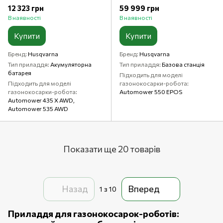
18 В, 5 Ач, 90 Вт
12 323 грн
59 999 грн
В наявності
В наявності
Купити
Купити
Бренд
Husqvarna
Бренд
Husqvarna
Тип приладдя
Акумуляторна
Тип приладдя
Базова станція
батарея
Підходить для моделі
Підходить для моделі
газонокосарки-робота
газонокосарки-робота
Automower 550 EPOS
Automower 435 X AWD,
Automower 535 AWD
Показати ще 20 товарів
Назад
Вперед
1
з 10
Приладдя для газонокосарок-роботів: