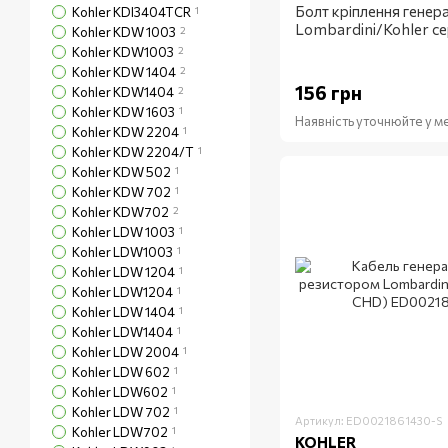
Болт кріплення генер
Kohler KDI3404TCR
1
Lombardini/Kohler с
Kohler KDW 1003
2
Kohler KDW1003
2
Kohler KDW 1404
2
156 грн
Kohler KDW1404
2
Kohler KDW 1603
1
Наявність уточнюйте у 
Kohler KDW 2204
1
Kohler KDW 2204/T
1
Kohler KDW 502
1
Kohler KDW 702
1
Kohler KDW702
2
Kohler LDW 1003
1
Kohler LDW1003
1
Kohler LDW 1204
1
Kohler LDW1204
1
Kohler LDW 1404
1
Kohler LDW1404
1
Kohler LDW 2004
1
Kohler LDW 602
1
Kohler LDW602
1
Kohler LDW 702
1
Артикул: ED0021861430-S
Kohler LDW702
1
KOHLER