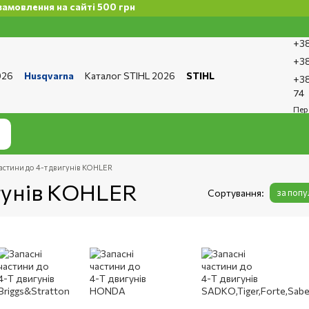
на сайті 500 грн
+38
+38
026
Husqvarna
Каталог STIHL 2026
STIHL
+38
та і доставка
Обмін та повернення
Контакти
74
ро магазин
Бренди
Статті
Статті з ремонту
Пер
тика конфіденційності
астини до 4-т двигунів KOHLER
игунів KOHLER
Сортування:
за поп