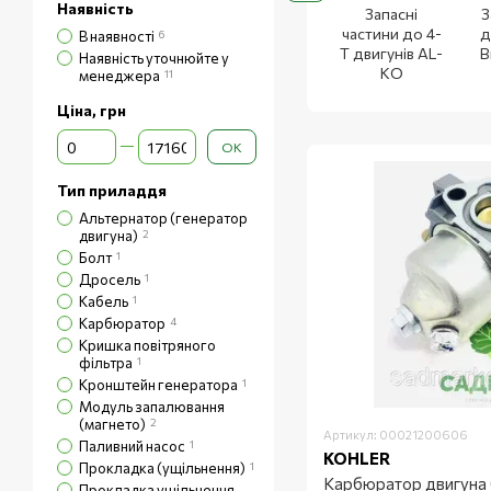
Наявність
Запасні
З
частини до 4-
д
В наявності
6
Т двигунів AL-
B
Наявність уточнюйте у
KO
менеджера
11
Ціна, грн
Від Ціна, грн
До Ціна, грн
ОК
Тип приладдя
Альтернатор (генератор
двигуна)
2
Болт
1
Дросель
1
Кабель
1
Карбюратор
4
Кришка повітряного
фільтра
1
Кронштейн генератора
1
Модуль запалювання
(магнето)
2
Артикул: 00021200606
Паливний насос
1
KOHLER
Прокладка (ущільнення)
1
Карбюратор двигуна
Прокладка ущільнення