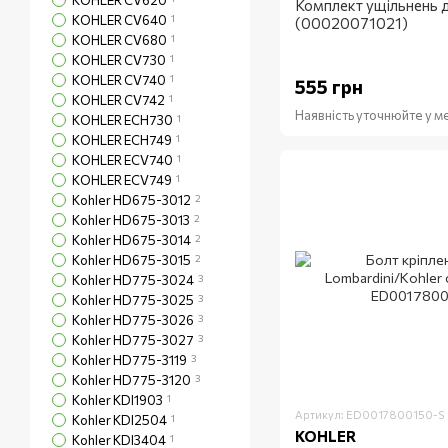
KOHLER CV620
Комплект ущільнень 
KOHLER CV640
1
(00020071021)
KOHLER CV680
1
KOHLER CV730
1
KOHLER CV740
1
555 грн
KOHLER CV742
1
Наявність уточнюйте у 
KOHLER ECH730
1
KOHLER ECH749
1
KOHLER ECV740
1
KOHLER ECV749
1
Kohler HD675-3012
2
Kohler HD675-3013
2
Kohler HD675-3014
2
Kohler HD675-3015
2
Kohler HD775-3024
3
Kohler HD775-3025
3
Kohler HD775-3026
3
Kohler HD775-3027
3
Kohler HD775-3119
3
Kohler HD775-3120
3
Kohler KDI1903
1
Артикул: ED0017800150-S
Kohler KDI2504
1
KOHLER
Kohler KDI3404
1