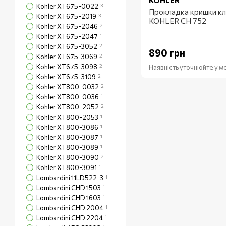
KOHLER
Kohler XT675-0022
3
Прокладка кришки кл
Kohler XT675-2019
3
KOHLER CH 752
Kohler XT675-2046
2
Kohler XT675-2047
1
Kohler XT675-3052
2
890 грн
Kohler XT675-3069
2
Kohler XT675-3098
2
Наявність уточнюйте у 
Kohler XT675-3109
2
Kohler XT800-0032
2
Kohler XT800-0036
1
Kohler XT800-2052
2
Kohler XT800-2053
1
Kohler XT800-3086
1
Kohler XT800-3087
1
Kohler XT800-3089
1
Kohler XT800-3090
2
Kohler XT800-3091
1
Lombardini 11LD522-3
1
Lombardini CHD 1503
1
Lombardini CHD 1603
1
Lombardini CHD 2004
1
Lombardini CHD 2204
1