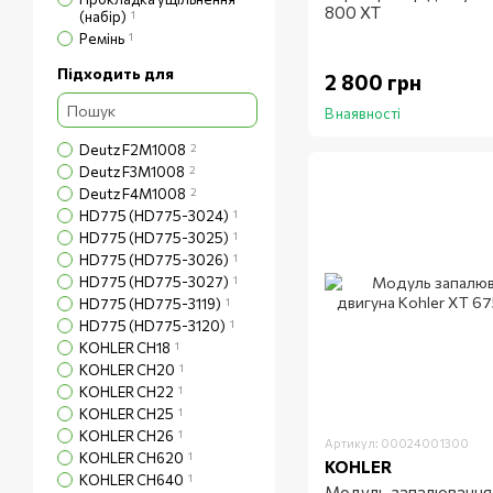
800 XT
(набір)
1
Ремінь
1
Підходить для
2 800 грн
В наявності
Deutz F2M1008
2
Deutz F3M1008
2
Deutz F4M1008
2
HD775 (HD775-3024)
1
HD775 (HD775-3025)
1
HD775 (HD775-3026)
1
HD775 (HD775-3027)
1
HD775 (HD775-3119)
1
HD775 (HD775-3120)
1
KOHLER CH18
1
KOHLER CH20
1
KOHLER CH22
1
KOHLER CH25
1
KOHLER CH26
1
Артикул: 00024001300
KOHLER CH620
1
KOHLER
KOHLER CH640
1
Модуль запалювання 