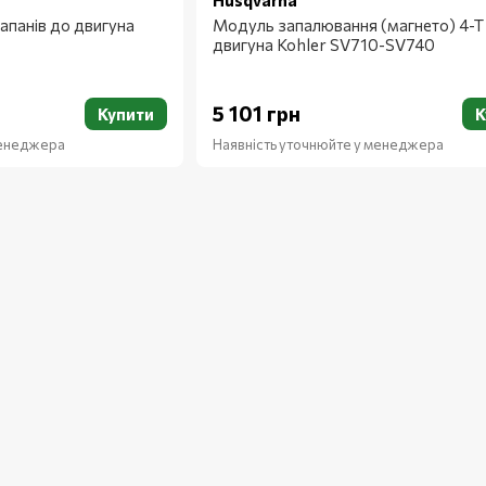
Husqvarna
апанів до двигуна
Модуль запалювання (магнето) 4-T
двигуна Kohler SV710-SV740
5 101 грн
Купити
К
менеджера
Наявність уточнюйте у менеджера