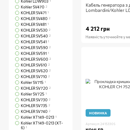
Kohler LDW903
1
Кабель генератора з 
Kohler SV470
2
Lombardini/Kohler L
KOHLER SV471
1
KOHLER SV480
2
KOHLER SV481
1
4 212 грн
KOHLER SV530
2
KOHLER SV540
2
Наявність уточнюйте у 
KOHLER SV541
1
KOHLER SV590
2
KOHLER SV591
1
KOHLER SV600
2
KOHLER SV610
2
KOHLER SV620
2
KOHLER SV710
2
Kohler SV715
1
KOHLER SV720
2
Kohler SV725
1
KOHLER SV730
2
KOHLER SV735
2
KOHLER SV740
2
НОВИНКА
Kohler XT149-0213
1
Kohler XT149-0213 (XT-
Артикул: 2415330S
6)
1