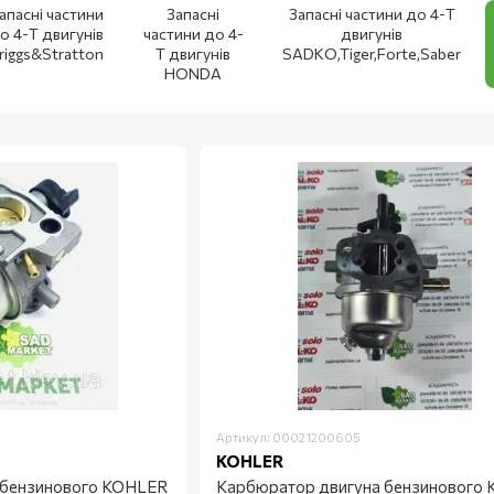
апасні частини
Запасні
Запасні частини до 4-Т
о 4-Т двигунів
частини до 4-
двигунів
riggs&Stratton
Т двигунів
SADKO,Tiger,Forte,Saber
HONDA
Артикул: 00021200605
KOHLER
 бензинового KOHLER
Карбюратор двигуна бензинового