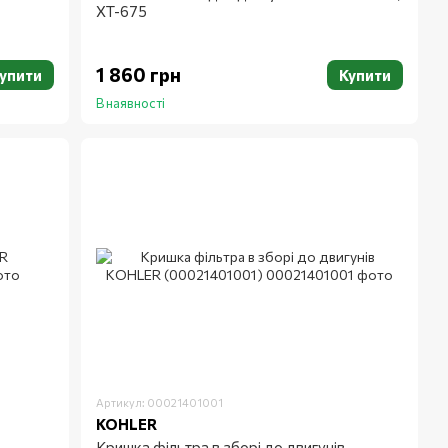
XT-675
1 860 грн
упити
Купити
В наявності
Артикул: 00021401001
KOHLER
Кришка фільтра в зборі до двигунів