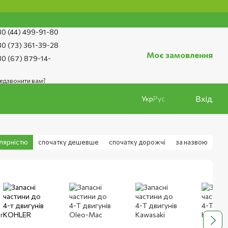
0 (44) 499-91-80
0 (73) 361-39-28
Моє замовлення
0 (67) 879-14-
едзвонити вам?
Вхід
Укр
Рус
улярністю
спочатку дешевше
спочатку дорожчі
за назвою