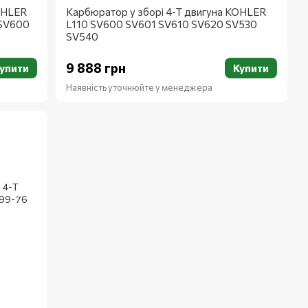
OHLER
Карбюратор у зборі 4-Т двигуна KOHLER
 SV600
L110 SV600 SV601 SV610 SV620 SV530
SV540
9 888 грн
упити
Купити
Наявність уточнюйте у менеджера