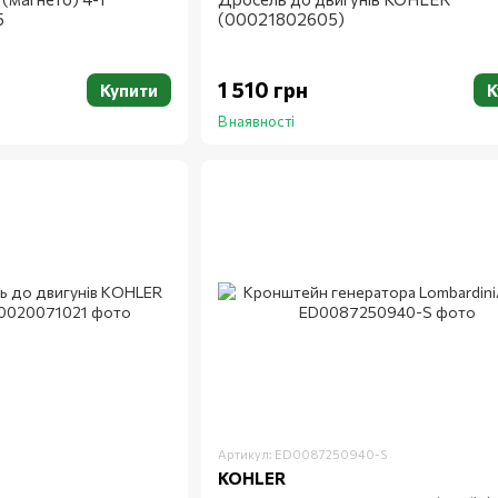
5
(00021802605)
1 510 грн
Купити
К
В наявності
Артикул: ED0087250940-S
KOHLER