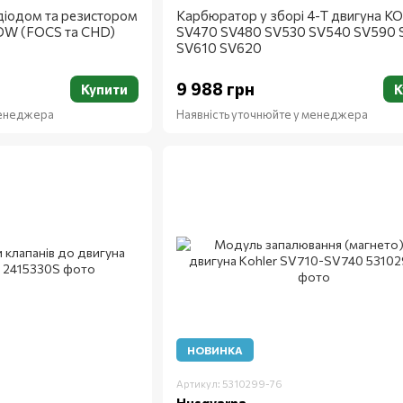
діодом та резистором
Карбюратор у зборі 4-Т двигуна K
DW (FOCS та CHD)
SV470 SV480 SV530 SV540 SV590
SV610 SV620
9 988 грн
Купити
К
менеджера
Наявність уточнюйте у менеджера
НОВИНКА
Артикул: 5310299-76