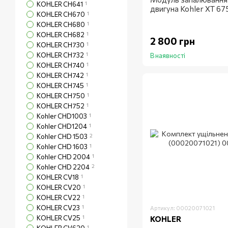
KOHLER CH641
1
двигуна Kohler XT 67
KOHLER CH670
1
KOHLER CH680
1
KOHLER CH682
1
2 800 грн
KOHLER CH730
1
KOHLER CH732
1
В наявності
KOHLER CH740
1
KOHLER CH742
1
KOHLER CH745
1
KOHLER CH750
1
KOHLER CH752
1
Kohler CHD1003
1
Kohler CHD1204
1
Kohler CHD 1503
2
Kohler CHD 1603
1
Kohler CHD 2004
1
Kohler CHD 2204
2
KOHLER CV18
1
KOHLER CV20
1
KOHLER CV22
1
KOHLER CV23
1
Артикул: 00020071021
KOHLER CV25
1
KOHLER
1