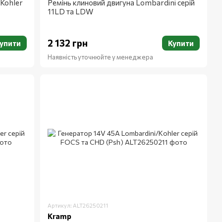
Kohler
Ремінь клиновий двигуна Lombardini серій
11LD та LDW
2 132 грн
упити
Купити
Наявність уточнюйте у менеджера
Артикул: ALT26250211
Kramp