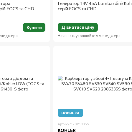
атора
Генератор 14V 45A Lombardini/Koh
ерій FOCS та CHD
серій FOCS та CHD
Дізнатися ціну
Купити
менеджера
Наявність уточнюйте у менеджера
НОВИНКА
Артикул: 2085335S
KOHLER