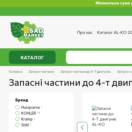
Мінімальна сума замовлення 
Перейти до основного контенту
Про нас
Каталог AL-KO 2
Сервіс та ремонт
Опла
Сертифікати
Відгуки п
Публічний договір
Полі
КАТАЛОГ
Головна
Запасні частини
Запасні частини до 4-Т двигунів
Запасні ч
Запасні частини до 4-т дв
Бренд
Husqvarna
1
KOHLER
14
Kramp
1
Stihl
1