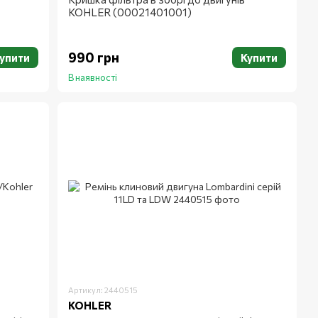
KOHLER (00021401001)
990 грн
упити
Купити
В наявності
Артикул: 2440515
KOHLER