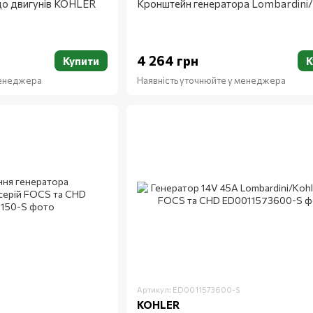
до двигунів KOHLER
Кронштейн генератора Lombardini/
4 264 грн
Купити
К
менеджера
Наявність уточнюйте у менеджера
Артикул: ED0011573600-S
KOHLER