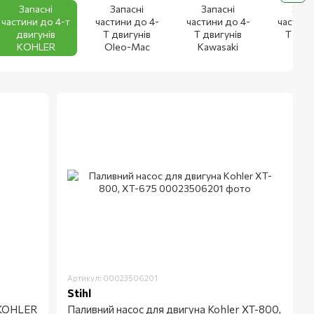
Запасні
Запасні
Запасні
Запа
частини до 4-т
частини до 4-
частини до 4-
частини
двигунів
Т двигунів
Т двигунів
Т двиг
KOHLER
Oleo-Mac
Kawasaki
HEC
Артикул: 00023506201
Stihl
 KOHLER
Паливний насос для двигуна Kohler XT-800,