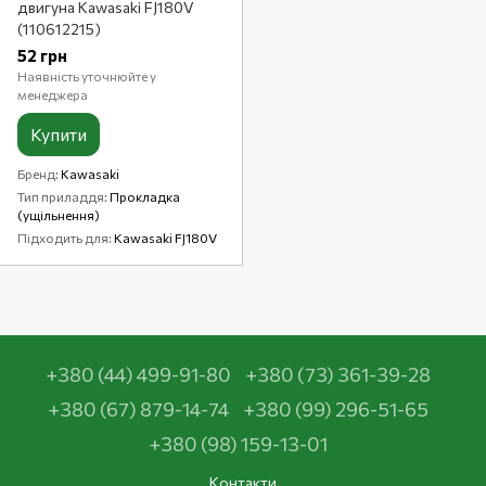
двигуна Kawasaki FJ180V
(110612215)
52 грн
Наявність уточнюйте у
менеджера
Купити
Бренд
Kawasaki
Тип приладдя
Прокладка
(ущільнення)
Підходить для
Kawasaki FJ180V
+380 (44) 499-91-80
+380 (73) 361-39-28
+380 (67) 879-14-74
+380 (99) 296-51-65
+380 (98) 159-13-01
Контакти