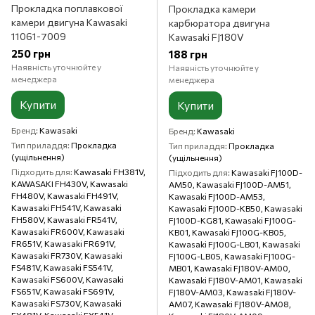
Прокладка поплавкової
Прокладка камери
камери двигуна Kawasaki
карбюратора двигуна
11061-7009
Kawasaki FJ180V
250 грн
188 грн
Наявність уточнюйте у
Наявність уточнюйте у
менеджера
менеджера
Купити
Купити
Бренд
Kawasaki
Бренд
Kawasaki
Тип приладдя
Прокладка
Тип приладдя
Прокладка
(ущільнення)
(ущільнення)
Підходить для
Kawasaki FH381V,
Підходить для
Kawasaki FJ100D-
KAWASAKI FH430V, Kawasaki
AM50, Kawasaki FJ100D-AM51,
FH480V, Kawasaki FH491V,
Kawasaki FJ100D-AM53,
Kawasaki FH541V, Kawasaki
Kawasaki FJ100D-KB50, Kawasaki
FH580V, Kawasaki FR541V,
FJ100D-KG81, Kawasaki FJ100G-
Kawasaki FR600V, Kawasaki
KB01, Kawasaki FJ100G-KB05,
FR651V, Kawasaki FR691V,
Kawasaki FJ100G-LB01, Kawasaki
Kawasaki FR730V, Kawasaki
FJ100G-LB05, Kawasaki FJ100G-
FS481V, Kawasaki FS541V,
MB01, Kawasaki FJ180V-AM00,
Kawasaki FS600V, Kawasaki
Kawasaki FJ180V-AM01, Kawasaki
FS651V, Kawasaki FS691V,
FJ180V-AM03, Kawasaki FJ180V-
Kawasaki FS730V, Kawasaki
AM07, Kawasaki FJ180V-AM08,
FX481V, Kawasaki FX541V,