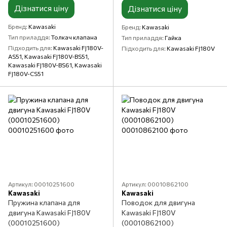
Дізнатися ціну
Дізнатися ціну
Бренд
Kawasaki
Бренд
Kawasaki
Тип приладдя
Толкач клапана
Тип приладдя
Гайка
Підходить для
Kawasaki FJ180V-
Підходить для
Kawasaki FJ180V
AS51, Kawasaki FJ180V-BS51,
Kawasaki FJ180V-BS61, Kawasaki
FJ180V-CS51
Артикул: 00010251600
Артикул: 00010862100
Kawasaki
Kawasaki
Пружина клапана для
Поводок для двигуна
двигуна Kawasaki FJ180V
Kawasaki FJ180V
(00010251600)
(00010862100)