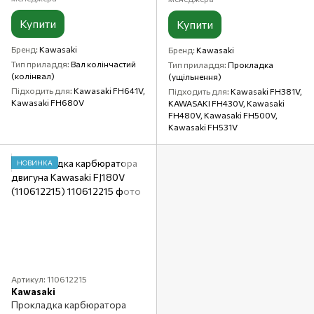
Купити
Купити
Бренд
Kawasaki
Бренд
Kawasaki
Тип приладдя
Вал колінчастий
Тип приладдя
Прокладка
(колінвал)
(ущільнення)
Підходить для
Kawasaki FH641V,
Підходить для
Kawasaki FH381V,
Kawasaki FH680V
KAWASAKI FH430V, Kawasaki
FH480V, Kawasaki FH500V,
Kawasaki FH531V
НОВИНКА
Артикул: 110612215
Kawasaki
Прокладка карбюратора