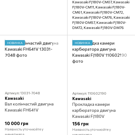
Kawasaki FJ180V-CM07, Kawasaki
FJ180V-CM11, Kawasaki FJ180V-
CM61, Kawasaki FJ180V-CM72,
Kawasaki FJ180V-CM76, Kawasaki
FJ180V-DM57, Kawasaki FJ180V-
DM72, Kawasaki FJ180V-DM76
НОВИНКА
НОВИНКА
Артикул: 13031-7048
Артикул: 110602190
Kawasaki
Kawasaki
Вал колінчастий двигуна
Прокладка камери
Kawasaki FH641V
карбюратора двигуна
Kawasaki FJ180V
10 000 грн
156 грн
Наявність уточнюйте у
Наявність уточнюйте у
менеджера
менеджера