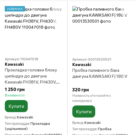
НОВИНКА
Артикул: 110047018
Артикул: 00013530501
Kawasaki
Kawasaki
Прокладка головки блоку
Пробка паливного бака
циліндра до двигуна
двигуна KAWASAKI FJ 180 V
Kawasaki FH381V, FH430V,
FH480V
1 250 грн
320 грн
В наявності
Наявність уточнюйте у
менеджера
Купити
Купити
Бренд
Kawasaki
Бренд
Kawasaki
Тип приладдя
Прокладка
(ущільнення)
Тип приладдя
Пробка
Підходить для
Kawasaki FH381V,