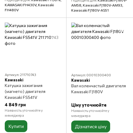
Підходить для
Kawasaki FJ180V-
KAWASAKI FH430V, Kawasaki
AM58, Kawasaki FJ180V-AM93,
FH480V
Kawasaki FJ180V-AS51
Артикул: 211710743
Артикул: 00010300400
Kawasaki
Kawasaki
Катушка зажигания
Вал коленчастый двигателя
(магнето) двигателя
Kawasaki FJ180V
Kawasaki FS541V
4 849 грн
Ціну уточнюйте
Наявність уточнюйте у
Наявність уточнюйте у
менеджера
менеджера
Купити
Дізнатися ціну