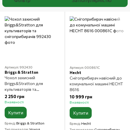
Фільтр
За популярністю
Артикул: 992430
Артикул: 000861C
Briggs & Stratton
Hecht
Чохол захисний
Снігоприбирач навісний до
Briggs&Stratton для
комунальної машині HECHT
культиваторів та
8616
снігоприбирачів
2 250 грн
10 999 грн
В наявності
В наявності
Купити
Купити
Бренд
Briggs & Stratton
Бренд
Hecht
Тип приладдя
Чохол
Тип приладдя
Снігоприбирач