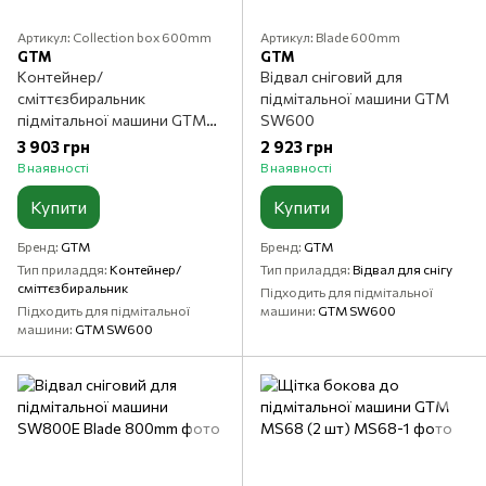
Артикул: Collection box 600mm
Артикул: Blade 600mm
GTM
GTM
Контейнер/
Відвал сніговий для
сміттєзбиральник
підмітальної машини GTM
підмітальної машини GTM
SW600
SW600, ширина 600мм
3 903 грн
2 923 грн
В наявності
В наявності
Купити
Купити
Бренд
GTM
Бренд
GTM
Тип приладдя
Контейнер/
Тип приладдя
Відвал для снігу
сміттєзбиральник
Підходить для підмітальної
Підходить для підмітальної
машини
GTM SW600
машини
GTM SW600