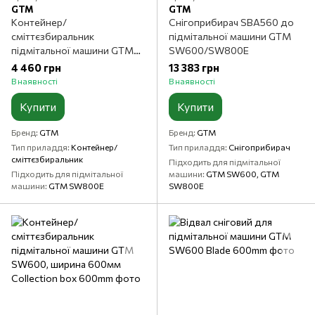
GTM
GTM
Контейнер/
Снігоприбирач SBA560 до
сміттєзбиральник
підмітальної машини GTM
підмітальної машини GTM
SW600/SW800E
SW800E
4 460 грн
13 383 грн
В наявності
В наявності
Купити
Купити
Бренд
GTM
Бренд
GTM
Тип приладдя
Контейнер/
Тип приладдя
Снігоприбирач
сміттєзбиральник
Підходить для підмітальної
Підходить для підмітальної
машини
GTM SW600, GTM
машини
GTM SW800E
SW800E