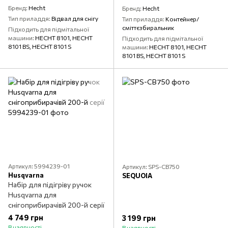
Бренд
Hecht
Бренд
Hecht
Тип приладдя
Відвал для снігу
Тип приладдя
Контейнер/
сміттєзбиральник
Підходить для підмітальної
машини
HECHT 8101, HECHT
Підходить для підмітальної
8101 BS, HECHT 8101 S
машини
HECHT 8101, HECHT
8101 BS, HECHT 8101 S
Артикул: 5994239-01
Артикул: SPS-CB750
Husqvarna
SEQUOIA
Набір для підігріву ручок
Husqvarna для
снігоприбирачівй 200-й серії
4 749 грн
3 199 грн
В наявності
В наявності