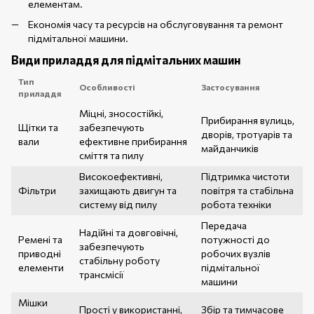
елементам.
Економія часу та ресурсів на обслуговування та ремонт
підмітальної машини.
Види приладдя для підмітальних машин
Тип
Особливості
Застосування
приладдя
Міцні, зносостійкі,
Прибирання вулиць,
Щітки та
забезпечують
дворів, тротуарів та
вали
ефективне прибирання
майданчиків
сміття та пилу
Високоефективні,
Підтримка чистоти
Фільтри
захищають двигун та
повітря та стабільна
систему від пилу
робота техніки
Передача
Надійні та довговічні,
Ремені та
потужності до
забезпечують
приводні
робочих вузлів
стабільну роботу
елементи
підмітальної
трансмісії
машини
Мішки
Прості у використанні,
Збір та тимчасове