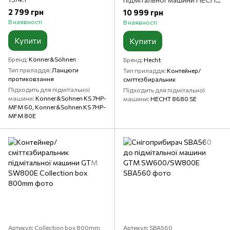
8680 SE
2 799 грн
10 999 грн
В наявності
В наявності
Купити
Купити
Бренд
Könner&Söhnen
Бренд
Hecht
Тип приладдя
Ланцюги
Тип приладдя
Контейнер/
протиковзання
сміттєзбиральник
Підходить для підмітальної
Підходить для підмітальної
машини
Konner&Sohnen KS 7HP-
машини
HECHT 8680 SE
MFM 60, Konner&Sohnen KS 7HP-
MFM 80E
Артикул: Collection box 800mm
Артикул: SBA560