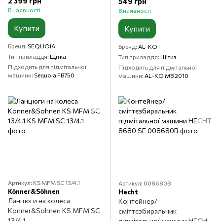
2 399 грн
549 грн
В наявності
В наявності
Купити
Купити
Бренд
SEQUOIA
Бренд
AL-KO
Тип приладдя
Щітка
Тип приладдя
Щітка
Підходить для підмітальної
Підходить для підмітальної
машини
Sequoia FB750
машини
AL-KO МВ 2010
Артикул: KS MFM SC 13/4.1
Артикул: 008680B
Könner&Söhnen
Hecht
Ланцюги на колеса
Контейнер/
Konner&Sohnen KS MFM SC
сміттєзбиральник
13/4.1
підмітальної машини HECHT