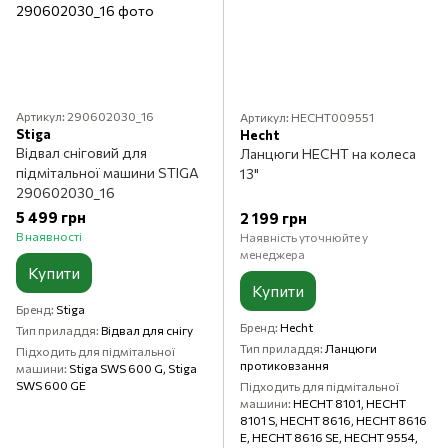
Артикул: 290602030_16
Артикул: HECHT009551
Stiga
Hecht
Відвал сніговий для
Ланцюги HECHT на колеса
підмітальної машини STIGA
13"
290602030_16
5 499 грн
2 199 грн
В наявності
Наявність уточнюйте у
менеджера
Купити
Купити
Бренд
Stiga
Бренд
Hecht
Тип приладдя
Відвал для снігу
Тип приладдя
Ланцюги
Підходить для підмітальної
протиковзання
машини
Stiga SWS 600 G, Stiga
SWS 600 GE
Підходить для підмітальної
машини
HECHT 8101, HECHT
8101 S, HECHT 8616, HECHT 8616
E, HECHT 8616 SE, HECHT 9554,