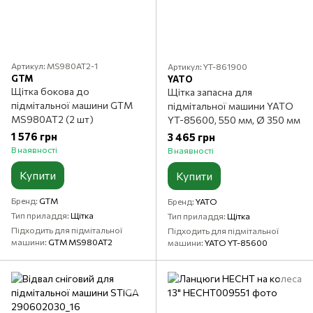
Артикул: MS980AT2-1
Артикул: YT-861900
GTM
YATO
Щітка бокова до
Щітка запасна для
підмітальної машини GTM
підмітальної машини YATO
MS980AT2 (2 шт)
YT-85600, 550 мм, Ø 350 мм
1 576 грн
3 465 грн
В наявності
В наявності
Купити
Купити
Бренд
GTM
Бренд
YATO
Тип приладдя
Щітка
Тип приладдя
Щітка
Підходить для підмітальної
Підходить для підмітальної
машини
GTM MS980AT2
машини
YATO YT-85600