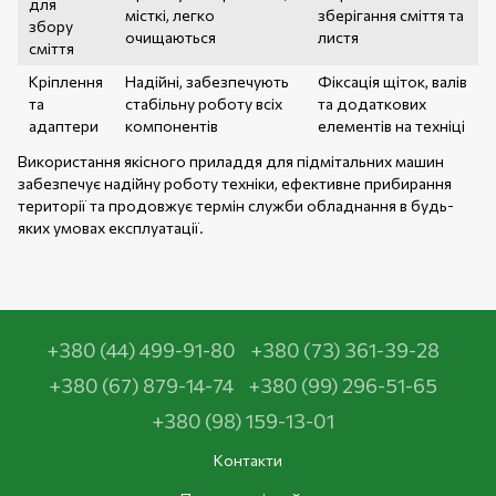
для
місткі, легко
зберігання сміття та
збору
очищаються
листя
сміття
Кріплення
Надійні, забезпечують
Фіксація щіток, валів
та
стабільну роботу всіх
та додаткових
адаптери
компонентів
елементів на техніці
Використання якісного приладдя для підмітальних машин
забезпечує надійну роботу техніки, ефективне прибирання
території та продовжує термін служби обладнання в будь-
яких умовах експлуатації.
+380 (44) 499-91-80
+380 (73) 361-39-28
+380 (67) 879-14-74
+380 (99) 296-51-65
+380 (98) 159-13-01
Контакти