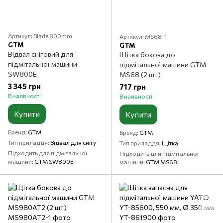
Артикул: Blade 800mm
Артикул: MS68-1
GTM
GTM
Відвал сніговий для
Щітка бокова до
підмітальної машини
підмітальної машини GTM
SW800E
MS68 (2 шт)
3 345 грн
717 грн
В наявності
В наявності
Купити
Купити
Бренд
GTM
Бренд
GTM
Тип приладдя
Відвал для снігу
Тип приладдя
Щітка
Підходить для підмітальної
Підходить для підмітальної
машини
GTM SW800E
машини
GTM MS68