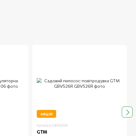
АКЦІЯ
Артикул: GBV526R
GTM