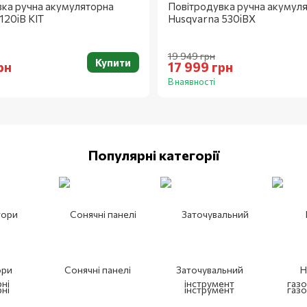
вка ручна акумуляторна
Повітродувка ручна акумул
120iB KIT
Husqvarna 530iBX
19 949 грн
Купити
рн
17 999 грн
В наявності
Популярні категорії
ори
Сонячні панелі
Заточувальний
Н
рні
інструмент
газ