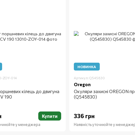
НОВИНКА
10-ZOY-014
Артикул: Q545830
Oregon
оршневих кілець до двигуна
Окуляри захисні OREGON пр
V 190
(Q545830)
н
336 грн
Купити
точнюйте у менеджера
Наявність уточнюйте у менедже