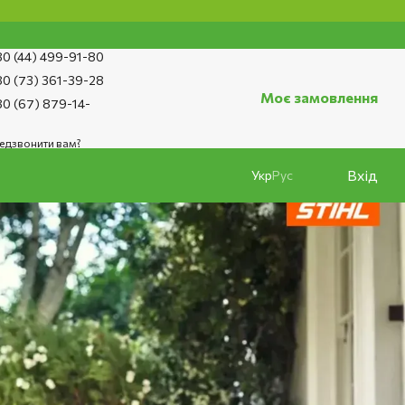
0 (44) 499-91-80
0 (73) 361-39-28
Моє замовлення
0 (67) 879-14-
едзвонити вам?
Вхід
Укр
Рус