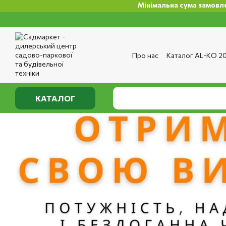
Мінімальна сума замовлення на сайті 500 
Перейти до основного контенту
Про нас
Каталог AL-KO 2
Сервіс та ремонт
Опла
Сертифікати
Відгуки п
Публічний договір
Полі
КАТАЛОГ