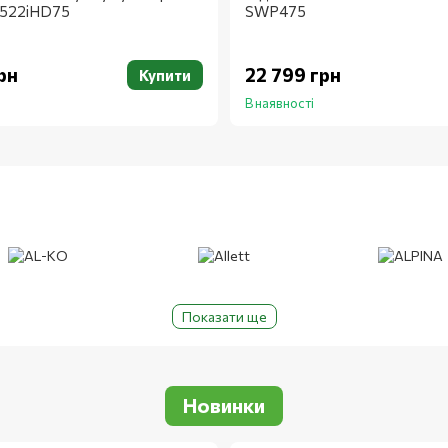
 522iHD75
SWP475
рн
22 799 грн
Купити
В наявності
Показати ще
Новинки