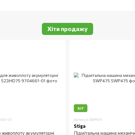
Хіти продажу
ХІТ
4661-01
Артикул: SWP475
Stiga
 живоплоту акумуляторні
Підмітальна машина механіч