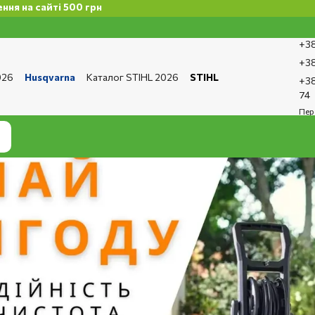
грн
+38
+38
026
Husqvarna
Каталог STIHL 2026
STIHL
+38
та і доставка
Обмін та повернення
Контакти
74
ро магазин
Бренди
Статті
Статті з ремонту
Пер
тика конфіденційності