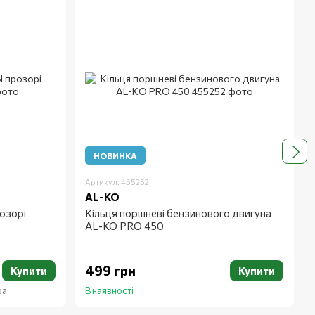
Всі бренди
НОВИНКА
Артикул: 455252
AL-KO
озорі
Кільця поршневі бензинового двигуна
AL-KO PRO 450
499 грн
Купити
Купити
ра
В наявності