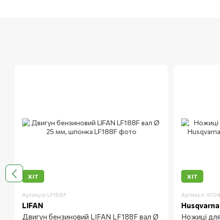
ХІТ
ХІТ
Артикул: LF188F
Артикул: 970
LIFAN
Husqvarna
Двигун бензиновий LIFAN LF188F вал Ø
Ножиці для