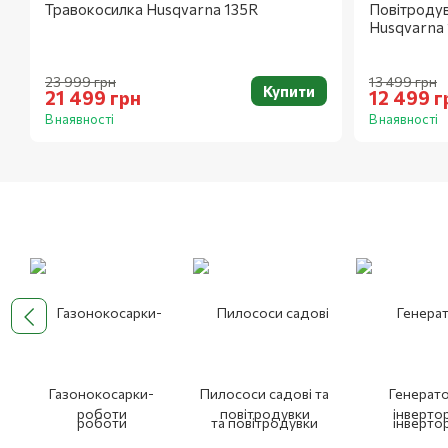
Травокосилка Husqvarna 135R
Повітроду
Husqvarna 
23 999 грн
13 499 грн
Купити
21 499 грн
12 499 г
В наявності
В наявності
Газонокосарки-
Пилососи садові та
Генерат
роботи
повітродувки
інверто