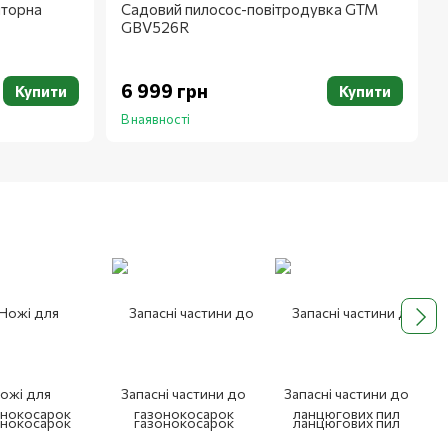
яторна
Садовий пилосос-повітродувка GTM
GBV526R
6 999 грн
Купити
Купити
В наявності
ожі для
Запасні частини до
Запасні частини до
онокосарок
газонокосарок
ланцюгових пил