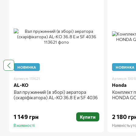
НОВИНКА
НОВИНКА
Артикул: 113621
Артикул: 130
AL-KO
Honda
Вал пружинний (в зборі) аератора
Комплект п
(скаріфікатора) AL-KO 36.8 Е и SF 4036
HONDA GC
1 149 грн
2 180 гр
Купити
В наявності
Наявність у