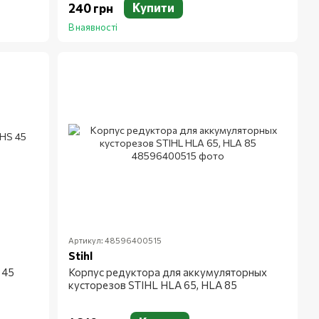
Купити
240 грн
В наявності
Артикул: 48596400515
Stihl
 45
Корпус редуктора для аккумуляторных
кусторезов STIHL HLA 65, HLA 85