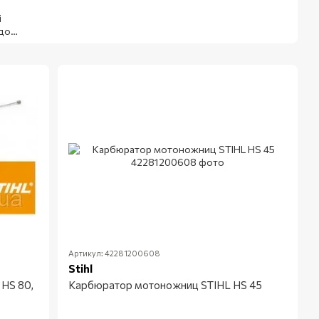
і
 до
для
ту
Артикул: 42281200608
Stihl
 HS 80,
Карбюратор мотоножниц STIHL HS 45