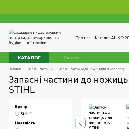
Перейти до основного контенту
Про нас
Каталог AL-KO 2
Сервіс та ремонт
Опла
Сертифікати
Відгуки п
Публічний договір
Полі
КАТАЛОГ
Головна
Запасні частини
Запасні частини до ножиць для живоплоту
Запасні частини до ножиц
STIHL
Бренд
Stihl
21
Наявність