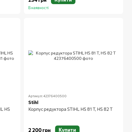
В наявності
Артикул: 42376400500
Stihl
HL HS
Корпус редуктора STIHL HS 81 T, HS 82 T
Купити
2 200 грн