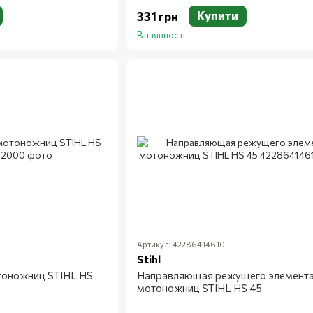
Купити
331 грн
В наявності
Артикул: 42286414610
Stihl
тоножниц STIHL HS
Направляющая режущего элемент
мотоножниц STIHL HS 45