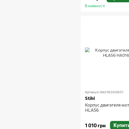
В наявності
Артикул: HA016000801
Stihl
Корпус двигателя мо
HLA56
Купит
1 010 грн