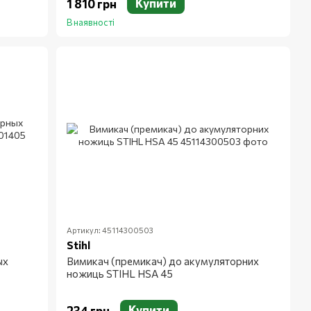
Купити
1 810 грн
В наявності
Артикул: 45114300503
Stihl
ых
Вимикач (премикач) до акумуляторних
ножиць STIHL HSA 45
Купити
234 грн