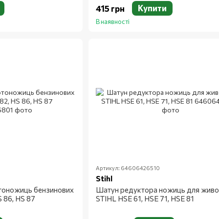
Купити
415 грн
В наявності
Артикул: 64606426510
Stihl
тоножиць бензинових
Шатун редуктора ножиць для живо
S 86, HS 87
STIHL HSE 61, HSE 71, HSE 81