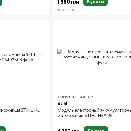
Купити
1 580 грн
В наявності
Артикул: 48514301405
Stihl
оножницы STIHL HL
Модуль электроный аккумуляторн
мотоножниц STIHL HSA 86
и
Купити
4 250 грн