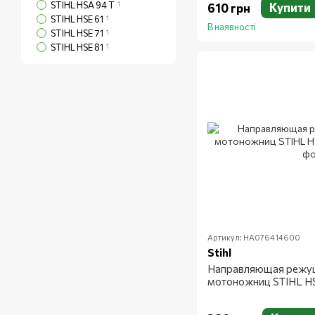
STIHL HSA 94 T
1
Купити
610 грн
STIHL HSE 61
1
В наявності
STIHL HSE 71
1
STIHL HSE 81
1
Артикул: HA076414600
Stihl
Направляющая режущ
мотоножниц STIHL H