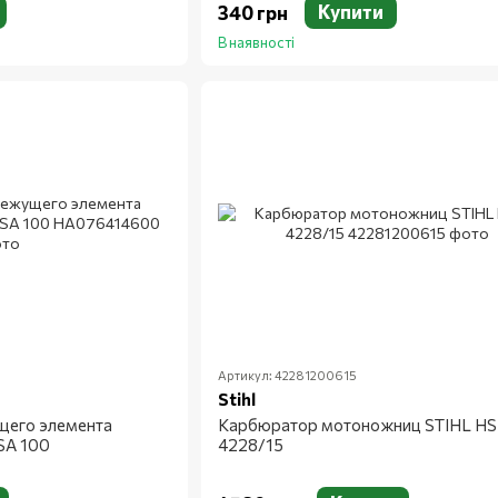
Купити
340 грн
В наявності
Артикул: 42281200615
Stihl
его элемента
Карбюратор мотоножниц STIHL HS
SA 100
4228/15