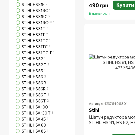
Купити
STIHL HS 81R
2
490 грн
STIHL HS 81 RC
1
В наявності
STIHL HS 81RC
2
STIHL HS 81 RC-E
1
STIHL HS 81 T
3
STIHL HS 81T
2
STIHL HS 81 TC
1
STIHL HS 81TC
2
STIHL HS 81 TC-E
1
STIHL HS 82
1
STIHL HS 82 T
2
STIHL HS 85
1
STIHL HS 86
3
STIHL HS 86 R
1
STIHL HS 86R
2
STIHL HS 86 T
1
STIHL HS 86T
2
Артикул: 42376406801
STIHL HSA 100
1
Stihl
STIHL HSA 130 T
1
Шатун редуктора мо
STIHL HSA 45
1
STIHL HS 81, HS 82, H
STIHL HSA 60
1
STIHL HSA 86
1