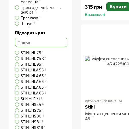
елемента
1
Купити
315 грн
Прокладка ущільнення
(набір)
1
В наявності
Трос газу
1
Шатун
3
Підходить для
STIHL HL 75
1
STIHL HL 75 K
1
STIHL HL 95
1
STIHL HLA 56
1
STIHL HLA 65
2
STIHL HLA 66
2
STIHL HLA 85
3
STIHL HLA 86
3
Stihl HLE 71
1
Артикул: 42281602000
STIHL HS 45
6
Stihl
STIHL HS 75
1
Муфта сцепления мо
STIHL HS 80
1
45
STIHL HS 81
3
STIHL HS 81 R
1