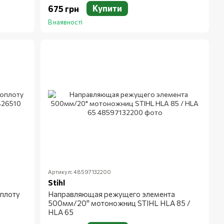
Купити
675 грн
В наявності
Артикул: 48597132200
Stihl
плоту
Направляющая режущего элемента
500мм/20" мотоножниц STIHL HLA 85 /
HLA 65