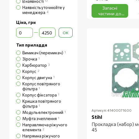
В наявності
17
Наявність уточнюйте у
Запасні
менеджера
4
частини до
ножиць для
Ціна, грн
живоплоту
Від Ціна, грн
До Ціна, грн
STIHL
ОК
Тип приладдя
Вимикач (перемикач)
1
Зірочка
1
Карбюратор
3
Корпус
2
Корпус двигуна
1
Корпус повітряного
фільтра
1
Корпус фіксатора
1
Кришка повітряного
фільтра
1
Артикул: 41400071600
Модуль електронний
1
Stihl
Муфта зчеплення
1
Прокладка (набор) 
Направляюча ріжучого
45
елемента
2
Напрямна ріжучого