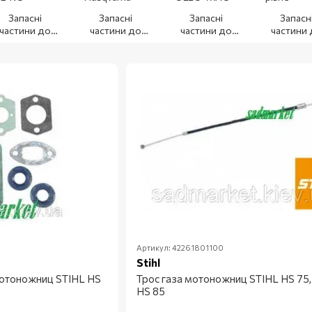
Запасні
Запасні
Запасні
Запасн
частини до
частини до
частини до
частини
ножиць для
ножиць для
ножиць для
ножиць 
живоплоту
живоплоту
живоплоту
живопло
AL-KO
Husqvarna
OLEO-MAC
різне
Артикул: 42261801100
Stihl
мотоножниц STIHL HS
Трос газа мотоножниц STIHL HS 75,
HS 85