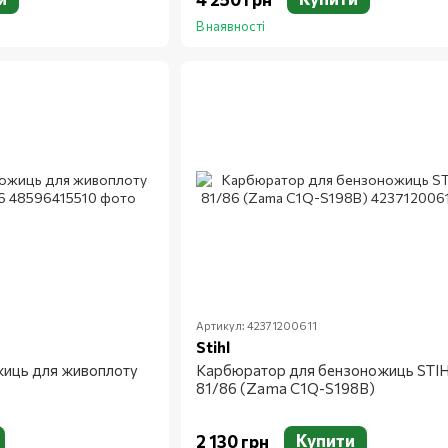
В наявності
Артикул: 42371200611
Stihl
жиць для живоплоту
Карбюратор для бензоножиць STI
81/86 (Zama C1Q-S198B)
Купити
2 130 грн