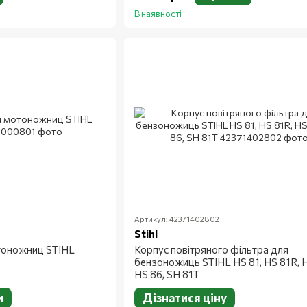
В наявності
Артикул: 42371402802
Stihl
тоножниц STIHL
Корпус повітряного фільтра для
бензоножиць STIHL HS 81, HS 81R, H
HS 86, SH 81T
и
Дізнатися ціну