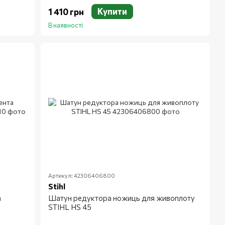
Купити
1 410 грн
В наявності
Артикул: 42306406800
Stihl
а
Шатун редуктора ножиць для живоплоту
STIHL HS 45