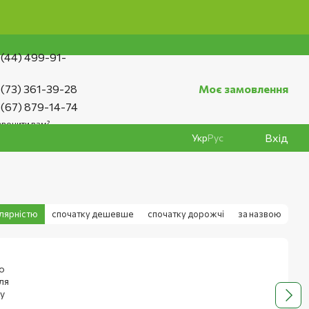
500 грн
 (44) 499-91-
 (73) 361-39-28
Моє замовлення
 (67) 879-14-74
вонити вам?
Вхід
Укр
Рус
улярністю
спочатку дешевше
спочатку дорожчі
за назвою