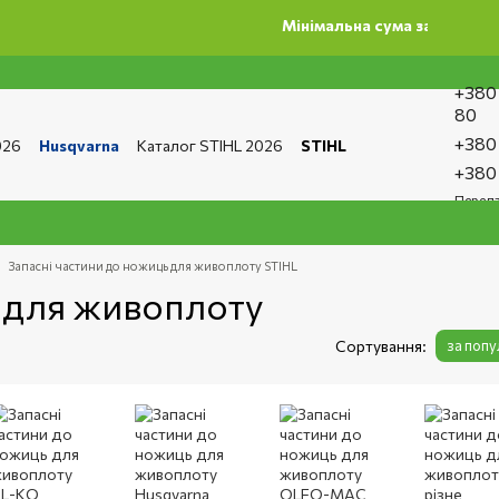
Мінімальна сума замовлення на сайті 
+380
80
+380
026
Husqvarna
Каталог STIHL 2026
STIHL
та і доставка
Обмін та повернення
Контакти
+380
ро магазин
Бренди
Статті
Статті з ремонту
Передз
тика конфіденційності
Запасні частини до ножиць для живоплоту STIHL
ь для живоплоту
Сортування:
за поп