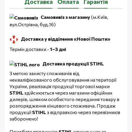
Доставка
Оплата
Гарантія
Самовивіз з магазину
(м.Київ,
вул.Острівна, буд.16)
Доставка у відділення «Нової Пошти»
Термін доставки -
1–3 дні
Доставка продукції STIHL
З метою захисту споживачів від
некваліфікованого обслуговування на території
України, реалізація продукції торгової марки
STIHL
здійснюється через магазини офіційних
дилерів, шляхом особистого передання товару в
розпорядження кінцевого споживача. Продаж
продукції
STIHL
з відправкою через перевізників
заборонено!
Придбати продукцію
STIHL
можно у нас за