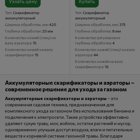
Узнать цену
Купить
Тип
Скарификатор
Тип
Скарификатор
аккумуляторный
аккумуляторный
Ширина обработки, мм
420
Ширина обработки, мм
375
Глубина обработки
20 мм
Глубина обработки
8 мм
Количество ножей (спиц) на
Количество регулировок
валу аэратора
15
глубины обработки
4
Количество ножей на валу
Количество ножей (спиц) на валу
скарификатора
15
аэратора
44
Количество ножей на валу
скарификатора
16
Аккумуляторные скарификаторы и аэраторы –
современное решение для ухода за газоном
Аккумуляторные скарификаторы и аэраторы
– это
современная садовая техника, предназначенная для
комплексного ухода за газоном без использования бензина и
подключения к электросети. Такие устройства эффективно
удаляют сухую траву, мох, войлок, остатки растений и мусор,
одновременно улучшая доступ воздуха, влаги и питательных
веществ к корневой системе газонной травы. Благодаря