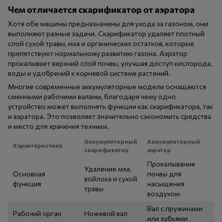
Чем отличается скарификатор от аэратора
Хотя обе машины предназначены для ухода за газоном, они
выполняют разные задачи. Скарификатор удаляет плотный
слой сухой травы, мха и органических остатков, которые
препятствуют нормальному развитию газона. Аэратор
прокалывает верхний слой почвы, улучшая доступ кислорода,
воды и удобрений к корневой системе растений.
Многие современные аккумуляторные модели оснащаются
сменными рабочими валами, благодаря чему одно
устройство может выполнять функции как скарификатора, так
и аэратора. Это позволяет значительно сэкономить средства
и место для хранения техники.
Аккумуляторный
Аккумуляторный
Характеристика
скарификатор
аэратор
Прокалывание
Удаление мха,
Основная
почвы для
войлока и сухой
функция
насыщения
травы
воздухом
Вал с пружинами
Рабочий орган
Ножевой вал
или зубьями