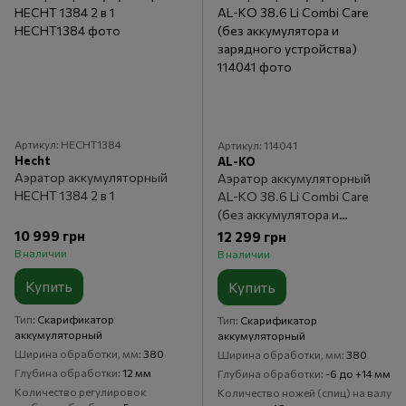
Артикул: HECHT1384
Артикул: 114041
Hecht
AL-KO
Аэратор аккумуляторный
Аэратор аккумуляторный
HECHT 1384 2 в 1
AL-KO 38.6 Li Combi Care
(без аккумулятора и
зарядного устройства)
10 999 грн
12 299 грн
В наличии
В наличии
Купить
Купить
Тип
Скарификатор
Тип
Скарификатор
аккумуляторный
аккумуляторный
Ширина обработки, мм
380
Ширина обработки, мм
380
Глубина обработки
12 мм
Глубина обработки
-6 до +14 мм
Количество регулировок
Количество ножей (спиц) на валу