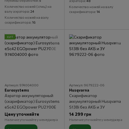
глубины обработки
5
аэратора
48
Количество ножей (спиц) на
Количество ножей на валу
валу аэратора
24
скарификатора
14
Количество ножей на валу
скарификатора
16
ХИТ
Артикул: 974004000
Артикул: 9679222-06
Eurosystems
Husqvarna
Аэратор аккумуляторный
Скарификатор
(скарификатор) Eurosystems
аккумуляторный Husqvarna
eSc42 EGOpower PU2700E
S138i без АКБ и ЗУ
Цену уточняйте
14 299 грн
Наличие уточняйте у менеджера
Наличие уточняйте у менеджера