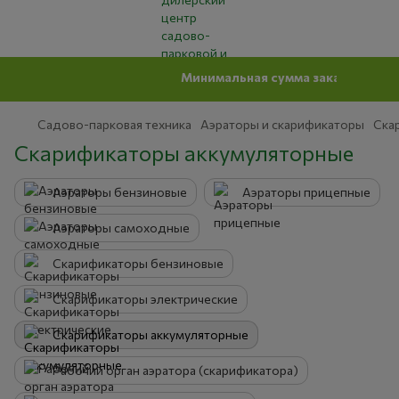
Минимальная сумма заказ на сайте 500 гр
Садово-парковая техника
Аэраторы и скарификаторы
Ска
Скарификаторы аккумуляторные
Аэраторы бензиновые
Аэраторы прицепные
Аэраторы самоходные
Скарификаторы бензиновые
Скарификаторы электрические
Скарификаторы аккумуляторные
Рабочий орган аэратора (скарификатора)