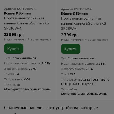
Артикул: KS SP210W-4
Артикул: KS SP28W-4
Könner&Söhnen
Könner&Söhnen
Портативная солнечная
Портативная солнечная
панель Könner&Söhnen KS
панель Könner&Söhnen KS
SP210W-4
SP28W-4
23 599 грн
2 799 грн
Наличие уточняйте у менеджера
Наличие уточняйте у менеджера
Купить
Купить
Тип
Солнечная панель
Тип
Солнечная панель
Номинальная мощность
210 Вт
Номинальная мощность
28 Вт
Эффективность
22 %
Эффективность
23 %
Ток
10.8 А
Ток
1.55 А
Тип разъема
MC4
Тип разъема
DC5521, USB Type-A,
USB QC3.0, USB Type-C
Тип ячейки
Монокристаллический кремний
Тип ячейки
Монокристаллический кремний
Солнечные панели – это устройства, которые