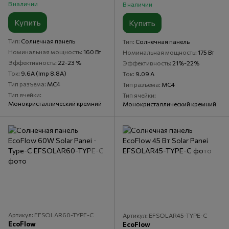
В наличии
В наличии
Купить
Купить
Тип
Солнечная панель
Тип
Солнечная панель
Номинальная мощность
160 Вт
Номинальная мощность
175 Вт
Эффективность
22-23 %
Эффективность
21%-22%
Ток
9.6A (Imp 8.8A)
Ток
9.09 А
Тип разъема
MC4
Тип разъема
MC4
Тип ячейки
Тип ячейки
Монокристаллический кремний
Монокристаллический кремний
Артикул: EFSOLAR60-TYPE-C
Артикул: EFSOLAR45-TYPE-C
EcoFlow
EcoFlow