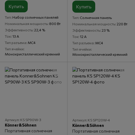
Купить
Купить
Тип
Набор солнечных панелей
Тип
Солнечная панель
Номинальная мощность
800 Вт
Номинальная мощность
220 Вт
Эффективность
22,4 %
Эффективность
23 %
Ток
13 А
Ток
12 А
Тип разъема
MC4
Тип разъема
MC4
Тип ячейки
Тип ячейки
Монокристаллический кремний
Монокристаллический кремний
Артикул: KS SP90W-3
Артикул: KS SP120W-4
Könner&Söhnen
Könner&Söhnen
Портативная солнечная
Портативная солнечная