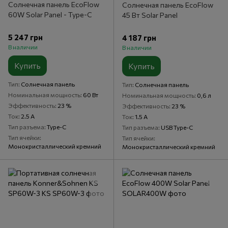
Солнечная панель EcoFlow
Солнечная панель EcoFlow
60W Solar Panel - Type-C
45 Вт Solar Panel
5 247 грн
4 187 грн
В наличии
В наличии
Купить
Купить
Тип
Солнечная панель
Тип
Солнечная панель
Номинальная мощность
60 Вт
Номинальная мощность
0,6 л
Эффективность
23 %
Эффективность
23 %
Ток
2.5 А
Ток
1.5 А
Тип разъема
Type-C
Тип разъема
USB Type-C
Тип ячейки
Тип ячейки
Монокристаллический кремний
Монокристаллический кремний