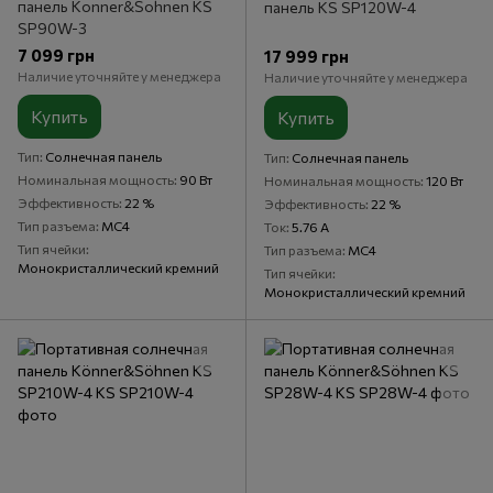
панель Konner&Sohnen KS
панель KS SP120W-4
SP90W-3
7 099 грн
17 999 грн
Наличие уточняйте у менеджера
Наличие уточняйте у менеджера
Купить
Купить
Тип
Солнечная панель
Тип
Солнечная панель
Номинальная мощность
90 Вт
Номинальная мощность
120 Вт
Эффективность
22 %
Эффективность
22 %
Тип разъема
MC4
Ток
5.76 А
Тип ячейки
Тип разъема
MC4
Монокристаллический кремний
Тип ячейки
Монокристаллический кремний