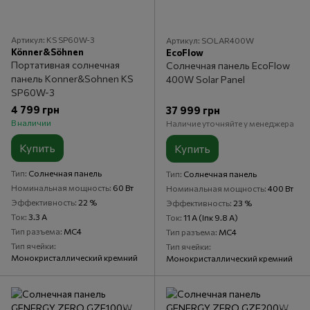
Артикул: KS SP60W-3
Артикул: SOLAR400W
Könner&Söhnen
EcoFlow
Портативная солнечная
Солнечная панель EcoFlow
панель Konner&Sohnen KS
400W Solar Panel
SP60W-3
4 799 грн
37 999 грн
В наличии
Наличие уточняйте у менеджера
Купить
Купить
Тип
Солнечная панель
Тип
Солнечная панель
Номинальная мощность
60 Вт
Номинальная мощность
400 Вт
Эффективность
22 %
Эффективность
23 %
Ток
3.3 А
Ток
11 А (Iпк 9.8 А)
Тип разъема
MC4
Тип разъема
MC4
Тип ячейки
Тип ячейки
Монокристаллический кремний
Монокристаллический кремний