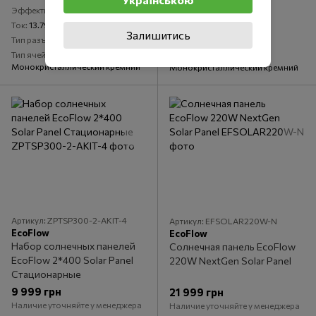
Эффективность
21,5 %
Эффективность
22 %
Ток
13.79А
Ток
3.3 А
Залишитись
Тип разъема
MC4
Тип разъема
MC4
Тип ячейки
Тип ячейки
Монокристаллический кремний
Монокристаллический кремний
Артикул: ZPTSP300-2-AKIT-4
Артикул: EFSOLAR220W-N
EcoFlow
EcoFlow
Набор солнечных панелей
Солнечная панель EcoFlow
EcoFlow 2*400 Solar Panel
220W NextGen Solar Panel
Стационарные
9 999 грн
21 999 грн
Наличие уточняйте у менеджера
Наличие уточняйте у менеджера