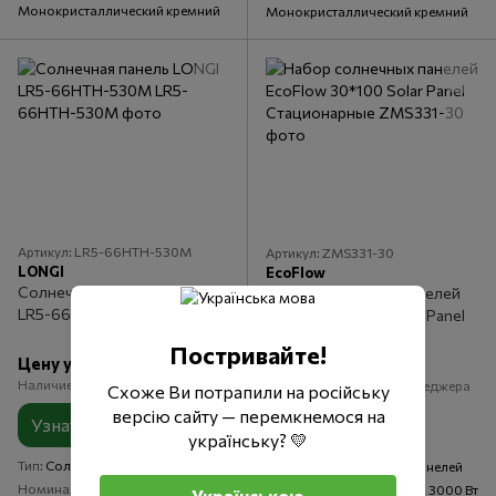
Монокристаллический кремний
Монокристаллический кремний
Артикул: LR5-66HTH-530M
Артикул: ZMS331-30
LONGI
EcoFlow
Солнечная панель LONGI
Набор солнечных панелей
LR5-66HTH-530M
EcoFlow 30*100 Solar Panel
Стационарные
Постривайте!
Цену уточняйте
105 999 грн
Наличие уточняйте у менеджера
Наличие уточняйте у менеджера
Схоже Ви потрапили на російську
версію сайту — перемкнемося на
Узнать цену
Купить
українську? 💛
Тип
Солнечная панель
Тип
Набор солнечных панелей
Номинальная мощность
530 Вт
Номинальная мощность
3000 Вт
Українською