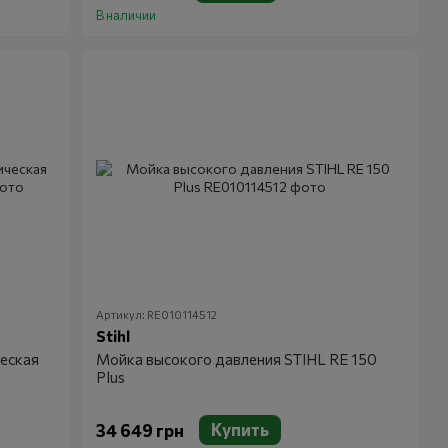
В наличии
Артикул: RE010114512
Stihl
еская
Мойка высокого давления STIHL RE 150
Plus
Купить
34 649 грн