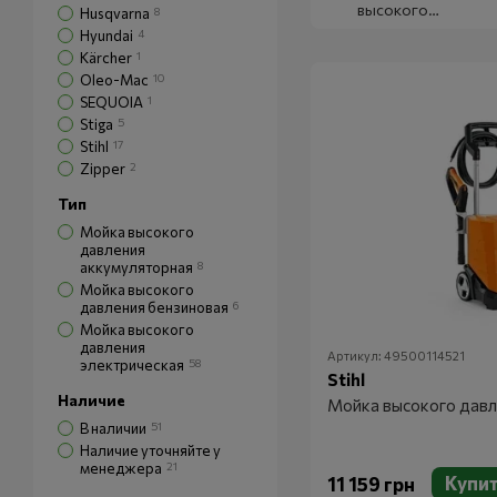
высокого
Husqvarna
8
давления
Hyundai
4
электрические
Kärcher
1
Oleo-Mac
10
SEQUOIA
1
Stiga
5
Stihl
17
Zipper
2
Тип
Мойка высокого
давления
аккумуляторная
8
Мойка высокого
давления бензиновая
6
Мойка высокого
давления
Артикул: 49500114521
электрическая
58
Stihl
Наличие
Мойка высокого давле
В наличии
51
Наличие уточняйте у
менеджера
21
Купи
11 159 грн