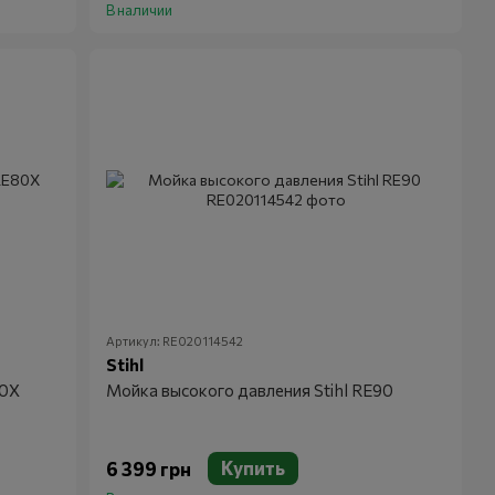
В наличии
Артикул: RE020114542
Stihl
80X
Мойка высокого давления Stihl RE90
Купить
6 399 грн