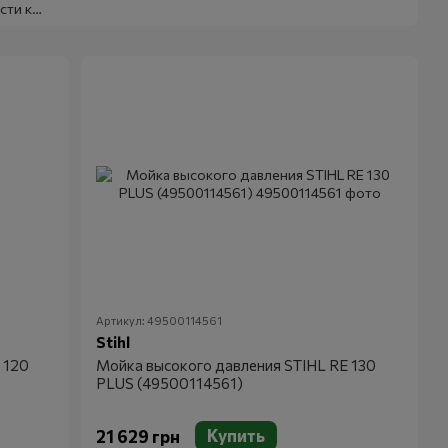
сти к
имойкам
сокого
вления
Артикул: 49500114561
Stihl
 120
Мойка высокого давления STIHL RE 130
PLUS (49500114561)
Купить
21 629 грн