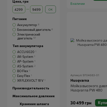
Цена, грн
В наличии
От Цена, грн
До Цена, грн
OK
Питание
Аккумулятор
8
Бензиновый двигатель
6
Электрический
двигатель
57
Тип аккумулятора
ACCU 6020
1
AK-System
1
AP-System
1
AS-System
2
BO Flex
1
Артикул: 9704683-01
Easy Flex
1
Husqvarna
XR FLEXVOLT 18 V
1
Мойка высокого давл
Производительность
Husqvarna PW 480
Максимальное давление
Куп
30 499 грн
Хранение шланга