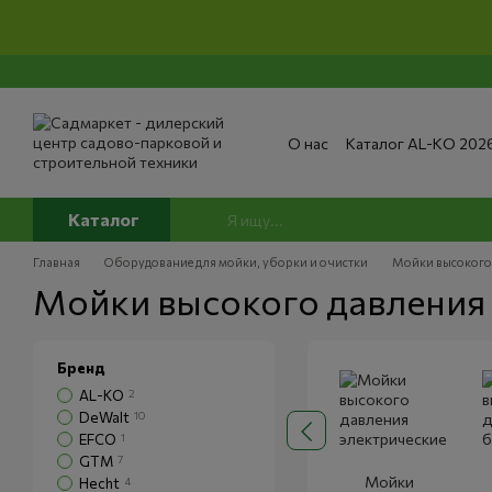
Перейти к основному контенту
О нас
Каталог AL-KO 202
Сервис и ремонт
Опла
Сертификаты
Отзывы о
Публичный договор
По
Каталог
Главная
Оборудование для мойки, уборки и очистки
Мойки высокого
Мойки высокого давления
Бренд
AL-KO
2
DeWalt
10
EFCO
1
GTM
7
Мойки
Hecht
4