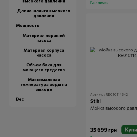
высокого давления
В наличии
Длина шланга высокого
давления
Мощность
Материал поршней
насоса
Материал корпуса
насоса
Объем бака для
моющего средства
Максимальная
температура воды на
выходе
Артикул: RE010114542
Вес
Stihl
Мойка высокого давл
Купи
35 699 грн