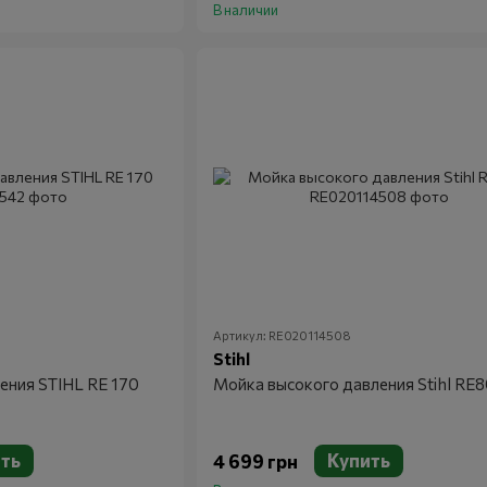
В наличии
Артикул: RE020114508
Stihl
ения STIHL RE 170
Мойка высокого давления Stihl RE
ть
Купить
4 699 грн