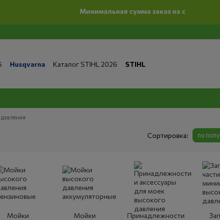
Минимальная сумма заказ на сайте 500 грн
6
Husqvarna
Каталог STIHL 2026
STIHL
та и доставка
Обмен и возврат
Контакты
 магазине
Бренды
Статьи
Статьи по ремонту
литика конфиденциальности
 давления
Сортировка:
по поп
Мойки
Мойки
Принадлежности
За