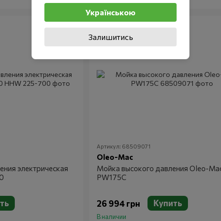
Українською
Залишитись
Артикул: 68509071
Oleo-Mac
ения электрическая
Мойка высокого давления Oleo-Ma
0
PW175C
ть
Купить
26 994 грн
В наличии