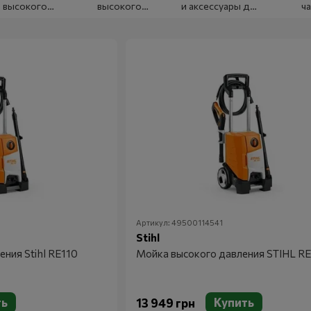
высокого
высокого
и аксессуары для
ча
давления
давления
моек высокого
мин
бензиновые
аккумуляторные
давления
вы
да
Артикул: 49500114541
Stihl
ния Stihl RE110
Мойка высокого давления STIHL RE
ть
Купить
13 949 грн