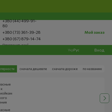
+380 (44) 499-91-
80
+380 (73) 361-39-28
Мой заказ
+380 (67) 879-14-74
Перезвонить вам?
Вход
Укр
Рус
улярности
сначала дешевле
сначала дороже
по названию
пасные