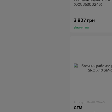
(00885300246)
3 827 грн
В наличии
Артикул: SM-075W-40
GTM