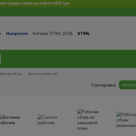
 на сайте 500 грн
6
Husqvarna
Каталог STIHL 2026
STIHL
та и доставка
Обмен и возврат
Контакты
 магазине
Бренды
Статьи
Статьи по ремонту
литика конфиденциальности
абочая обувь
Ботинки рабочие
Сортировка:
по поп