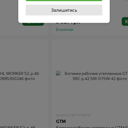
(00885300244)
Залишитись
3 827 грн
Купить
К
В наличии
Артикул: SM-075W-42
GTM
 WORKER S2, р.46
Ботинки рабочие утепленные GTM 