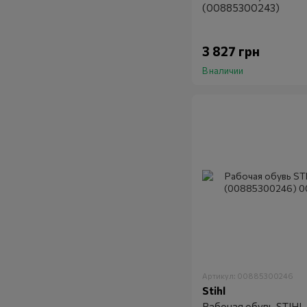
(00885300243)
3 827 грн
В наличии
Артикул: 00885300246
Stihl
Рабочая обувь STIHL