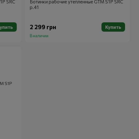
S1P SRC
Ботинки рабочие утепленные GTM S1P SRC
р.41
2 299 грн
упить
Купить
В наличии