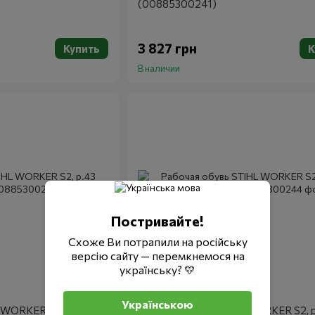
(00885300241)
3 827 грн
Купить
К
В наличии
Постривайте!
Схоже Ви потрапили на російську
версію сайту — перемкнемося на
українську? 💛
Артикул: 00885300244
Stihl
Українською
 WORKER S2, р.43
Рабочая обувь STIHL WORKER S2, 