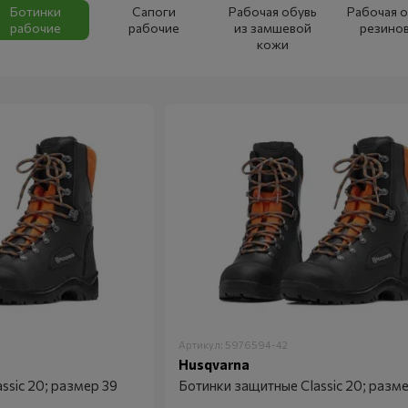
Ботинки
Сапоги
Рабочая обувь
Рабочая о
рабочие
рабочие
из замшевой
резино
кожи
Артикул: 5976594-42
Husqvarna
ssic 20; размер 39
Ботинки защитные Classic 20; разм