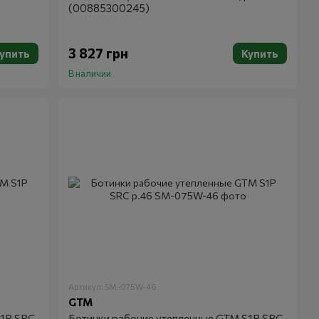
(00885300245)
3 827 грн
упить
Купить
В наличии
Артикул: SM-075W-46
GTM
S1P SRC
Ботинки рабочие утепленные GTM S1P SRC