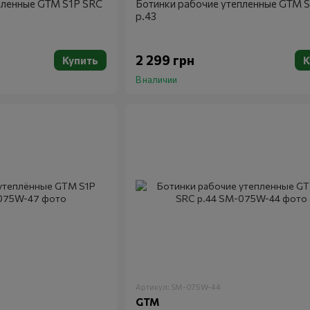
пленные GTM S1P SRC
Ботинки рабочие утепленные GTM 
р.43
2 299 грн
Купить
К
В наличии
Артикул: SM-075W-44
GTM