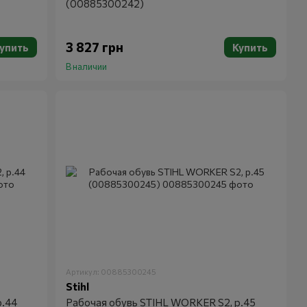
(00885300242)
3 827 грн
упить
Купить
В наличии
Артикул: 00885300245
Stihl
р.44
Рабочая обувь STIHL WORKER S2, р.45