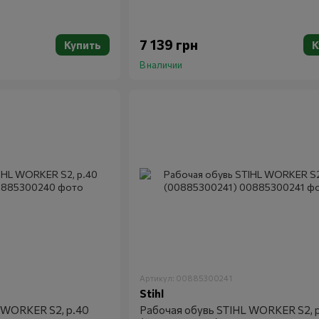
7 139 грн
Купить
К
В наличии
Артикул: 00885300241
Stihl
 WORKER S2, р.40
Рабочая обувь STIHL WORKER S2, р