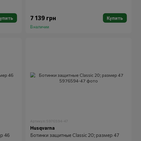
7 139 грн
упить
Купить
В наличии
Артикул: 5976594-47
Husqvarna
ер 46
Ботинки защитные Classic 20; размер 47