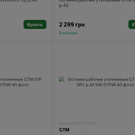
р.42
2 299 грн
Купить
К
В наличии
Артикул: SM-075W-43
GTM