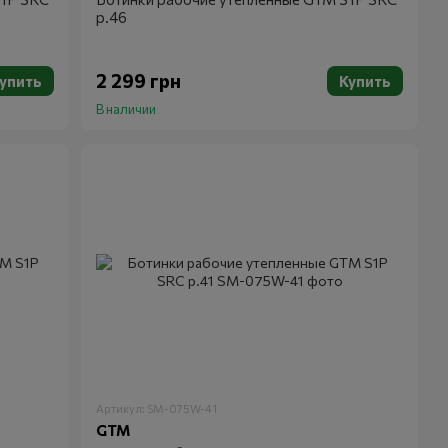
р.46
2 299 грн
упить
Купить
В наличии
Артикул: SM-075W-41
GTM