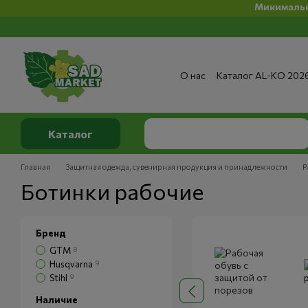
Минимальная сумма заказ
Перейти к основному контенту
О нас
Каталог AL-KO 202
Сервис и ремонт
Опла
Сертификаты
Отзывы о
Публичный договор
По
Каталог
Главная
Защитная одежда, сувенирная продукция и принадлежности
Р
Ботинки рабочие
Бренд
GTM
8
Husqvarna
9
Stihl
9
Наличие