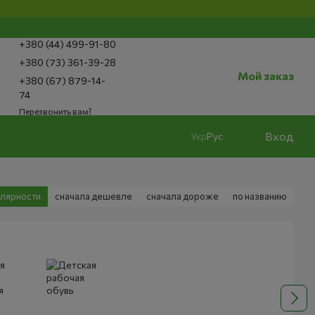
+380 (44) 499-91-80
+380 (73) 361-39-28
Мой заказ
+380 (67) 879-14-
74
Перезвонить вам?
Вход
Укр
Рус
улярности
сначала дешевле
сначала дороже
по названию