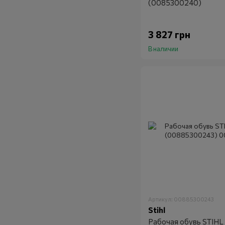
(0085300240)
3 827 грн
В наличии
Артикул: 00885300243
Stihl
Рабочая обувь STIHL