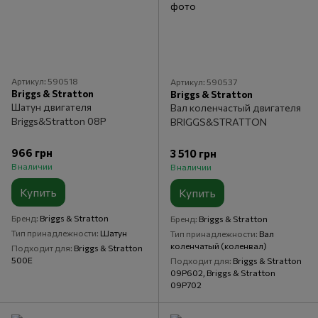
Артикул: 590518
Артикул: 590537
Briggs & Stratton
Briggs & Stratton
Шатун двигателя
Вал коленчастый двигателя
Briggs&Stratton 08P
BRIGGS&STRATTON
966 грн
3 510 грн
В наличии
В наличии
Купить
Купить
Бренд
Briggs & Stratton
Бренд
Briggs & Stratton
Тип принадлежности
Шатун
Тип принадлежности
Вал
коленчатый (коленвал)
Подходит для
Briggs & Stratton
500E
Подходит для
Briggs & Stratton
09P602, Briggs & Stratton
09P702