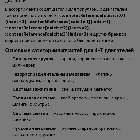
двигателя.
В ассортимент входят детали для популярных двигателей
таких производителей, как
:contentReference[oaicite:0]
{index=0}
,
:contentReference[oaicite:1]{index=1}
,
:contentReference[oaicite:2]{index=2}
,
:contentReference[oaicite:3]{index=3}
и других брендов,
широко применяемых в садовой и бытовой технике.
Основные категории запчастей для 4-Т двигателей
Поршневая группа
— поршни, поршневые кольца, пальцы,
цилиндры;
Газораспределительный механизм
— клапаны,
распредвалы, направляющие;
Система зажигания
— свечи, катушки, магнето;
Топливная система
— карбюраторы, топливные краны,
шланги, фильтры;
Система смазки
— масляные насосы, прокладки,
сальники;
Пусковой механизм
— ручные стартеры, храповики,
возвратные пружины;