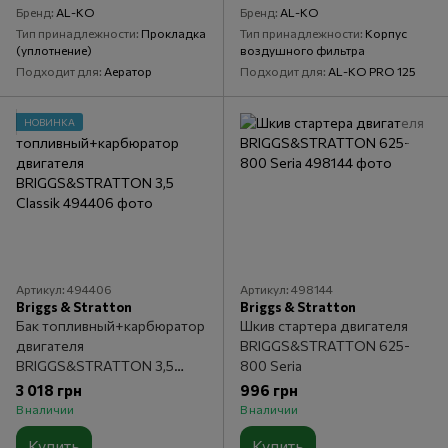
Бренд
AL-KO
Бренд
AL-KO
Тип принадлежности
Прокладка
Тип принадлежности
Корпус
(уплотнение)
воздушного фильтра
Подходит для
Аератор
Подходит для
AL-KO PRO 125
НОВИНКА
Артикул: 494406
Артикул: 498144
Briggs & Stratton
Briggs & Stratton
Бак топливный+карбюратор
Шкив стартера двигателя
двигателя
BRIGGS&STRATTON 625-
BRIGGS&STRATTON 3,5
800 Seria
Classik
3 018 грн
996 грн
В наличии
В наличии
Купить
Купить