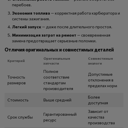
перебоев.
Экономия топлива
— корректная работа карбюратора и
системы зажигания.
Легкий запуск
— даже после длительного простоя.
Минимизация затрат на ремонт
— своевременная
замена предотвращает серьезные поломки.
Отличия оригинальных и совместимых деталей
Оригинальные
Совместимые
Критерий
запчасти
аналоги
Полное
Допустимые
Точность
соответствие
отклонения в
размеров
стандартам
пределах норм
производителя
Более
Стоимость
Выше средней
доступная
Зависит от
Гарантированный
Срок службы
качества
ресурс
производства