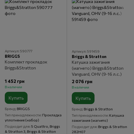
Артикул: 590777
Артикул: 591459
BRIGGS
Briggs & Stratton
Комплект прокладок
Катушка зажигания
Briggs&Stratton
(магнето) Briggs&Stratton
Vanguard, OHV (9-16 л.с.)
1 452 грн
2 076 грн
В наличии
В наличии
Купить
Купить
Бренд
BRIGGS
Бренд
Briggs & Stratton
Тип принадлежности
Прокладка
Тип принадлежности
Катушка
уплотнение (набор)
зажигания (магнето)
Подходит для
5 Quattro, Briggs
Подходит для
Briggs & Stratton
& Stratton 3, Briggs & Stratton
282H07