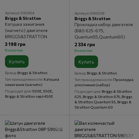
Артикул: 590454
Артикул: 590508
Briggs & Stratton
Briggs & Stratton
Катушка зажигания
Прокладка набор двигателя
(магнето) двигателя
(B&S 625-675,
BRIGGS&STRATTON
Quantum55,Quantum60)
3 198 грн
2 334 грн
В наличии
В наличии
Купить
Купить
Бренд
Briggs & Stratton
Бренд
Briggs & Stratton
Тип принадлежности
Катушка
Тип принадлежности
Прокладка
зажигания (магнето)
уплотнение (набор)
Подходит для
500E, 550E,
Подходит для
Briggs & Stratton
Briggs & Stratton серії 450E
625, Briggs & Stratton 675, Briggs
& Stratton Quantum 55, Briggs &
Stratton Quantum 60