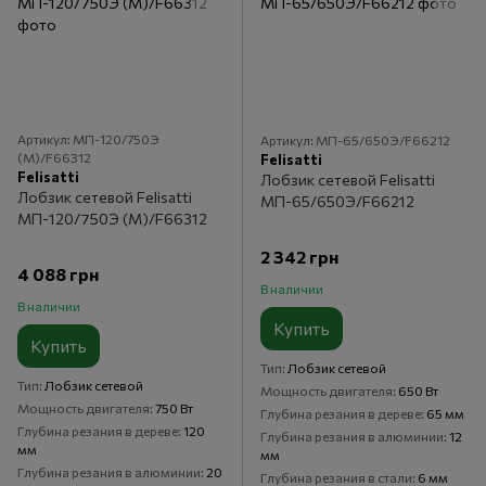
Артикул: МП-120/750Э
Артикул: МП-65/650Э/F66212
(М)/F66312
Felisatti
Felisatti
Лобзик сетевой Felisatti
Лобзик сетевой Felisatti
МП-65/650Э/F66212
МП-120/750Э (М)/F66312
2 342 грн
4 088 грн
В наличии
В наличии
Купить
Купить
Тип
Лобзик сетевой
Тип
Лобзик сетевой
Мощность двигателя
650 Вт
Мощность двигателя
750 Вт
Глубина резания в дереве
65 мм
Глубина резания в дереве
120
Глубина резания в алюминии
12
мм
мм
Глубина резания в алюминии
20
Глубина резания в стали
6 мм