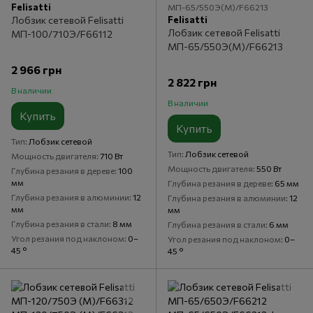
Felisatti
МП-65/550Э(М)/F66213
Felisatti
Лобзик сетевой Felisatti
Лобзик сетевой Felisatti
МП-100/710Э/F66112
МП-65/550Э(М)/F66213
2 966 грн
2 822 грн
В наличии
В наличии
Купить
Купить
Тип
Лобзик сетевой
Тип
Лобзик сетевой
Мощность двигателя
710 Вт
Мощность двигателя
550 Вт
Глубина резания в дереве
100
мм
Глубина резания в дереве
65 мм
Глубина резания в алюминии
12
Глубина резания в алюминии
12
мм
мм
Глубина резания в стали
8 мм
Глубина резания в стали
6 мм
Угол резания под наклоном
0–
Угол резания под наклоном
0–
45 °
45 °