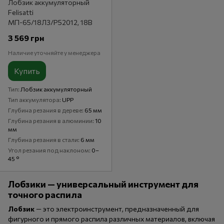
Лобзик аккумуляторный
Felisatti
МП-65/18Л3/P52012, 18В
3 569 грн
Наличие уточняйте у менеджера
Купить
Тип
Лобзик аккумуляторный
Тип аккумулятора
UPP
Глубина резания в дереве
65 мм
Глубина резания в алюминии
10
мм
Глубина резания в стали
6 мм
Угол резания под наклоном
0–
45 °
Лобзики — универсальный инструмент для
точного распила
Лобзик
— это электроинструмент, предназначенный для
фигурного и прямого распила различных материалов, включая