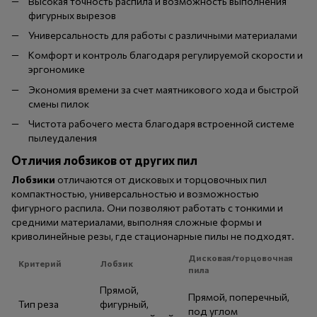
Высокая точность распила и возможность выполнения
фигурных вырезов
Универсальность для работы с различными материалами
Комфорт и контроль благодаря регулируемой скорости и
эргономике
Экономия времени за счет маятникового хода и быстрой
смены пилок
Чистота рабочего места благодаря встроенной системе
пылеудаления
Отличия лобзиков от других пил
Лобзики
отличаются от дисковых и торцовочных пил
компактностью, универсальностью и возможностью
фигурного распила. Они позволяют работать с тонкими и
средними материалами, выполняя сложные формы и
криволинейные резы, где стационарные пилы не подходят.
Дисковая/торцовочная
Критерий
Лобзик
пила
Прямой,
Прямой, поперечный,
Тип реза
фигурный,
под углом