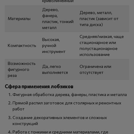
криволинейный
Дерево,
Дерево, металл,
фанера,
Материалы
пластик (зависит от
пластик, тонкий
типа диска)
металл
Средняя/низкая, чаще
Высокая,
стационарное или
Компактность
ручной
полустационарное
инструмент
использование
Возможность
Да, легко
Ограничена или
фигурного
выполняется
отсутствует
реза
Сфера применения лобзиков
Фигурная обработка дерева, фанеры, пластика и металла
Прямой распил заготовок для столярных и ремонтных
работ
Создание декоративных элементов и сложных
конструкций
Работа с тонкими и средними материалами, где