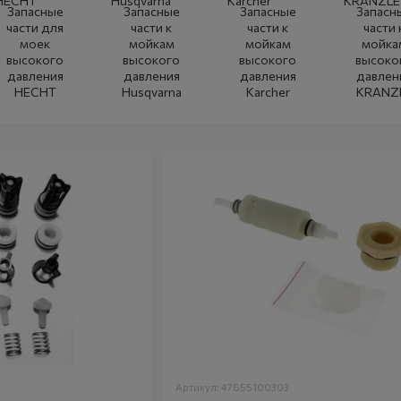
Запасные
Запасные
Запасные
Запасн
части для
части к
части к
части 
моек
мойкам
мойкам
мойка
высокого
высокого
высокого
высоко
давления
давления
давления
давлен
HECHT
Husqvarna
Karcher
KRANZ
Артикул: 47655100303