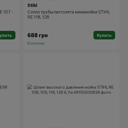
Stihl
 107 -
Сопло трубы пистолета минимойки STIHL
RE 118, 128
688 грн
упить
Купить
В наличии