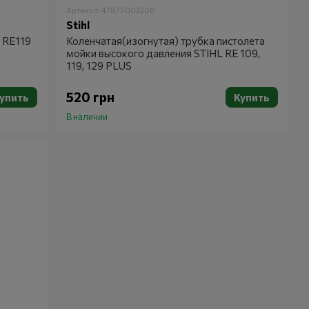
Артикул: 47875002200
Stihl
 RE119
Коленчатая(изогнутая) трубка пистолета
мойки высокого давления STIHL RE 109,
119, 129 PLUS
520 грн
упить
Купить
В наличии