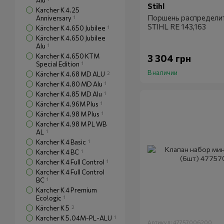
Alu
Stihl
Karcher K 4.25
Поршень распредели
Anniversary
1
STIHL RE 143,163
Kärcher K 4.650 Jubilee
1
Kärcher K 4.650 Jubilee
Alu
1
Karcher K 4.650 KTM
3 304 грн
Special Edition
1
В наличии
Kärcher K 4.68 MD ALU
2
Karcher K 4.80 MD Alu
1
Karcher K 4.85 MD Alu
1
Kärcher K 4.96M Plus
1
Kärcher K 4.98 M Plus
1
Karcher K 4.98 M PL WB
AL
1
Karcher K 4 Basic
1
Karcher K 4 BC
1
Karcher K 4 Full Control
1
Karcher K 4 Full Control
BC
1
Karcher K 4 Premium
Eco!ogic
1
Kärcher K 5
2
Karcher K 5.04M-PL-ALU
1
Артикул: 47757006200