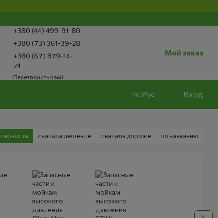
+380 (44) 499-91-80
+380 (73) 361-39-28
Мой заказ
+380 (67) 879-14-
74
Перезвонить вам?
Вход
Укр
Рус
улярности
сначала дешевле
сначала дороже
по названию