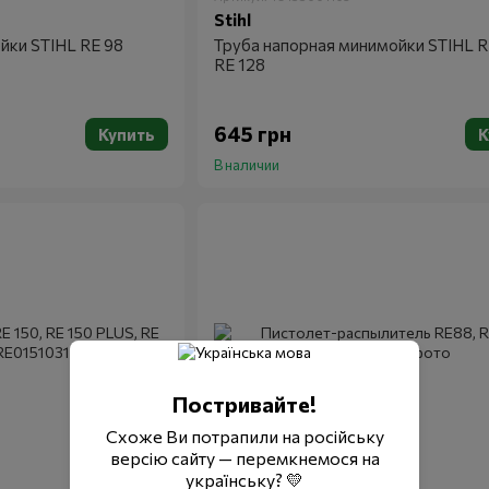
Stihl
йки STIHL RE 98
Труба напорная минимойки STIHL RE
RE 128
645 грн
Купить
К
В наличии
Постривайте!
Схоже Ви потрапили на російську
версію сайту — перемкнемося на
українську? 💛