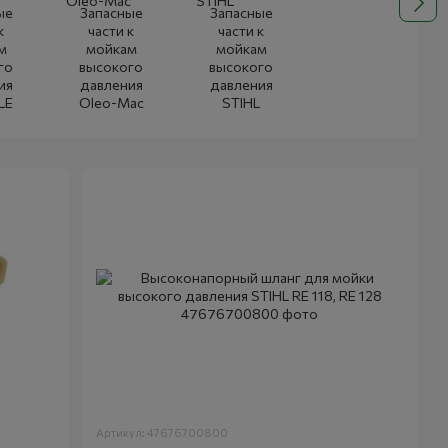
ые
Запасные
Запасные
к
части к
части к
м
мойкам
мойкам
го
высокого
высокого
ия
давления
давления
LE
Oleo-Mac
STIHL
Артикул: 47676700800