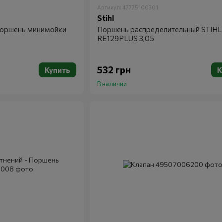
Артикул: 47775100301
Stihl
поршень минимойки
Поршень распределительный STIHL
RE129PLUS 3,05
532 грн
Купить
К
В наличии