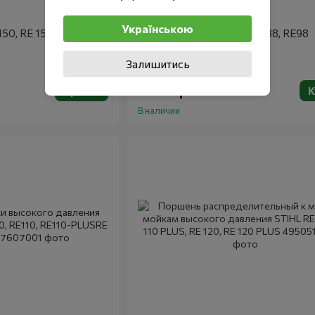
Артикул: 49155001398
Stihl
Українською
50, RE 150 PLUS, RE
Пистолет-распылитель RE88, RE98
Залишитись
1 130 грн
Купить
К
В наличии