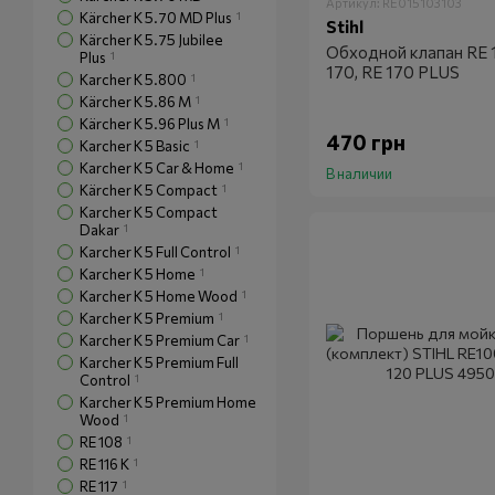
Артикул: RE015103103
Kärcher K 5.70 MD Plus
1
Stihl
Kärcher K 5.75 Jubilee
Обходной клапан RE 1
Plus
1
170, RE 170 PLUS
Karcher K 5.800
1
Kärcher K 5.86 M
1
Kärcher K 5.96 Plus M
1
470 грн
Karcher K 5 Basic
1
Karcher K 5 Car & Home
1
В наличии
Kärcher K 5 Compact
1
Karcher K 5 Compact
Dakar
1
Karcher K 5 Full Control
1
Karcher K 5 Home
1
Karcher K 5 Home Wood
1
Karcher K 5 Premium
1
Karcher K 5 Premium Car
1
Karcher K 5 Premium Full
Control
1
Karcher K 5 Premium Home
Wood
1
RE 108
1
RE 116 K
1
RE 117
1