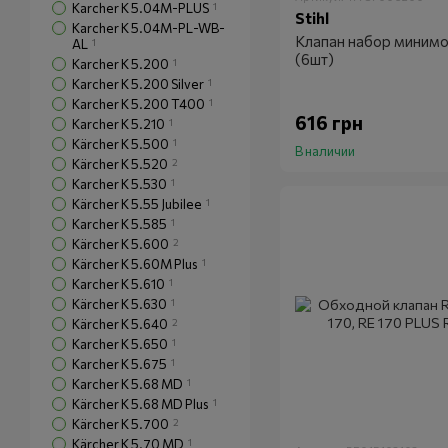
Karcher K 5.04M-PLUS
1
Stihl
Karcher K 5.04M-PL-WB-
Клапан набор минимо
AL
1
(6шт)
Karcher K 5.200
1
Karcher K 5.200 Silver
1
Karcher K 5.200 T400
1
616 грн
Karcher K 5.210
1
Kärcher K 5.500
1
В наличии
Kärcher K 5.520
2
Karcher K 5.530
1
Kärcher K 5.55 Jubilee
1
Karcher K 5.585
1
Kärcher K 5.600
2
Kärcher K 5.60M Plus
1
Karcher K 5.610
1
Kärcher K 5.630
1
Kärcher K 5.640
2
Karcher K 5.650
1
Karcher K 5.675
1
Karcher K 5.68 MD
1
Kärcher K 5.68 MD Plus
1
Kärcher K 5.700
2
Kärcher K 5.70 MD
1