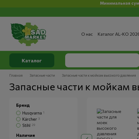
Минимальная сумма заказ на сай
Перейти к основному контенту
О нас
Каталог AL-KO 202
Сервис и ремонт
Опла
Сертификаты
Отзывы о
Публичный договор
По
Каталог
Главная
Запасные части
Запасные части к мойкам высокого давления
Запасные части к мойкам 
Бренд
Husqvarna
1
Kärcher
3
Stihl
29
Наличие