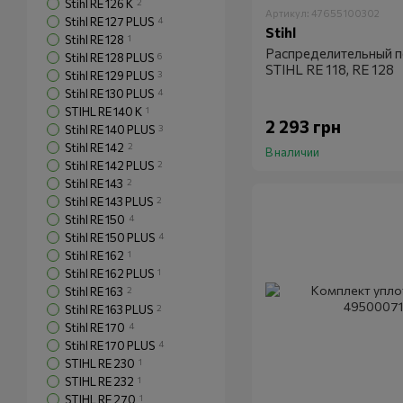
Stihl RE 126 K
2
Артикул: 47655100302
Stihl RE 127 PLUS
4
Stihl
Stihl RE 128
1
Распределительный 
Stihl RE 128 PLUS
6
STIHL RE 118, RE 128
Stihl RE 129 PLUS
3
Stihl RE 130 PLUS
4
STIHL RE 140 K
1
2 293 грн
Stihl RE 140 PLUS
3
Stihl RE 142
2
В наличии
Stihl RE 142 PLUS
2
Stihl RE 143
2
Stihl RE 143 PLUS
2
Stihl RE 150
4
Stihl RE 150 PLUS
4
Stihl RE 162
1
Stihl RE 162 PLUS
1
Stihl RE 163
2
Stihl RE 163 PLUS
2
Stihl RE 170
4
Stihl RE 170 PLUS
4
STIHL RE 230
1
STIHL RE 232
1
STIHL RE 270
1