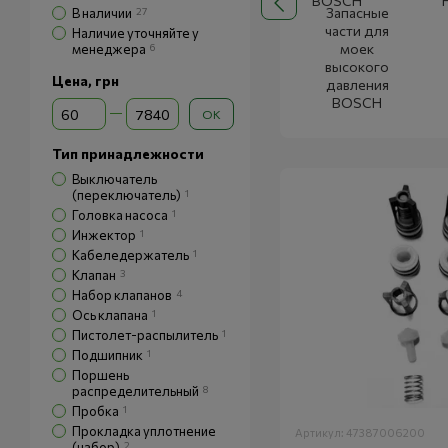
Запасные
В наличии
27
части для
Наличие уточняйте у
моек
менеджера
6
высокого
Цена, грн
давления
BOSCH
От Цена, грн
До Цена, грн
OK
Тип принадлежности
Выключатель
(переключатель)
1
Головка насоса
1
Инжектор
1
Кабеледержатель
1
Клапан
3
Набор клапанов
4
Ось клапана
1
Пистолет-распылитель
1
Подшипник
1
Поршень
распределительный
8
Пробка
1
Прокладка уплотнение
Артикул: 47387006200
(набор)
2