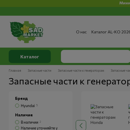
Минимальная 
Перейти к основному контенту
О нас
Каталог AL-KO 202
Сервис и ремонт
Опла
Сертификаты
Отзывы о
Публичный договор
По
Каталог
Главная
Запасные части
Запасные части к генераторам
Запасные ча
Запасные части к генерато
Бренд
Hyundai
5
Наличие
В наличии
2
Наличие уточняйте у