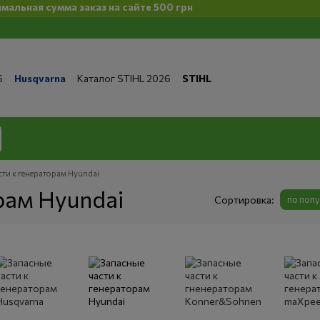
сумма заказ на сайте 500 грн
6
Husqvarna
Каталог STIHL 2026
STIHL
та и доставка
Обмен и возврат
Контакты
 магазине
Бренды
Статьи
Статьи по ремонту
литика конфиденциальности
сти к генераторам Hyundai
рам Hyundai
Сортировка:
по поп