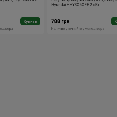
Hyundai HHY3050FE 2 кВт
788 грн
Купить
К
енеджера
Наличие уточняйте у менеджера