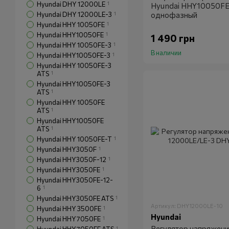
Hyundai DHY 12000LE
1
Hyundai HHY10050FE 
Hyundai DHY 12000LE-3
1
однофазный
Hyundai HHY 10050FE
1
Hyundai HHY10050FE
1
1 490 грн
Hyundai HHY 10050FE-3
1
В наличии
Hyundai HHY10050FE-3
1
Hyundai HHY 10050FE-3
ATS
1
Hyundai HHY10050FE-3
ATS
1
Hyundai HHY 10050FE
ATS
1
Hyundai HHY10050FE
ATS
1
Hyundai HHY 10050FE-T
1
Hyundai HHY3050F
1
Hyundai HHY3050F-12
1
Hyundai HHY3050FE
1
Hyundai HHY3050FE-12-
6
1
Hyundai HHY3050FE ATS
1
Артикул: DHY12000LE-10
Hyundai HHY 3500FE
1
Hyundai
Hyundai HHY7050FE
1
Регулятор напряжени
1