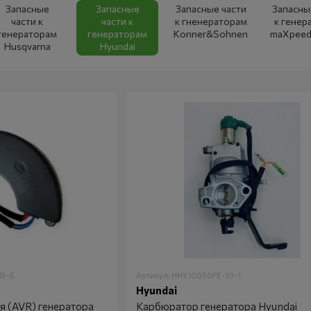
Запасные
Запасные
Запасные части
Запасны
части к
части к
к гненераторам
к генер
генераторам
генераторам
Kоnner&Sоhnen
maXpeed
Husqvarna
Hyundai
13-6
Артикул: HHY10050FE-10-1
Hyundai
я (AVR) генератора
Карбюратор генератора Hyundai