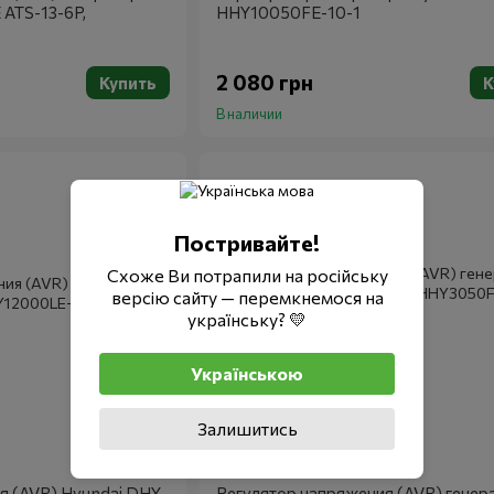
ATS-13-6P,
HHY10050FE-10-1
2 080 грн
Купить
К
В наличии
Постривайте!
Схоже Ви потрапили на російську
версію сайту — перемкнемося на
українську? 💛
Українською
Залишитись
Артикул: HHY3050FE-12-6
Hyundai
я (AVR) Hyundai DHY
Регулятор напряжения (AVR) генер