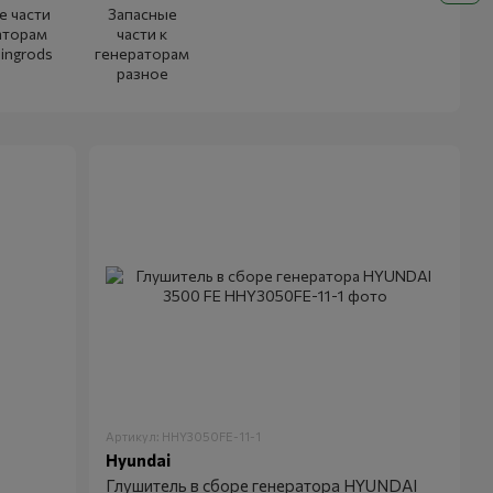
е части
Запасные
аторам
части к
ingrods
генераторам
разное
Артикул: HHY3050FE-11-1
Hyundai
Глушитель в сборе генератора HYUNDAI