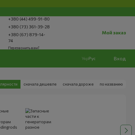
+380 (44) 499-91-80
+380 (73) 361-39-28
Мой заказ
+380 (67) 879-14-
74
Перезвонить вам?
Вход
Укр
Рус
улярности
сначала дешевле
сначала дороже
по названию