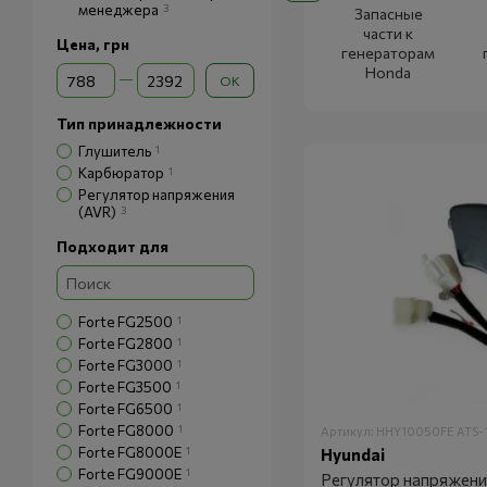
менеджера
3
Запасные
части к
Цена, грн
генераторам
От Цена, грн
До Цена, грн
Honda
OK
Тип принадлежности
Глушитель
1
Карбюратор
1
Регулятор напряжения
(AVR)
3
Подходит для
Forte FG2500
1
Forte FG2800
1
Forte FG3000
1
Forte FG3500
1
Forte FG6500
1
Forte FG8000
1
Артикул: HHY10050FE ATS-
Forte FG8000E
1
Hyundai
Forte FG9000E
1
Регулятор напряжени