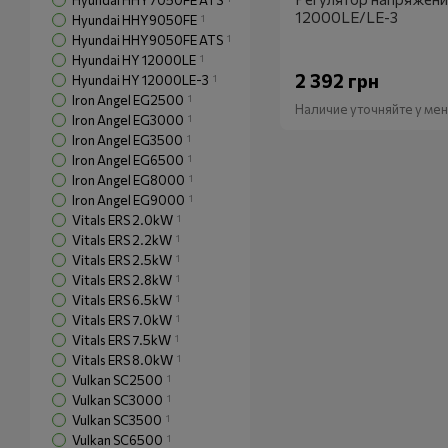
Hyundai HHY7050FE ATS
12000LE/LE-3
Hyundai HHY9050FE
1
Hyundai HHY9050FE ATS
1
Hyundai HY 12000LE
1
2 392 грн
Hyundai HY 12000LE-3
1
Iron Angel EG2500
1
Наличие уточняйте у м
Iron Angel EG3000
1
Iron Angel EG3500
1
Iron Angel EG6500
1
Iron Angel EG8000
1
Iron Angel EG9000
1
Vitals ERS 2.0kW
1
Vitals ERS 2.2kW
1
Vitals ERS 2.5kW
1
Vitals ERS 2.8kW
1
Vitals ERS 6.5kW
1
Vitals ERS 7.0kW
1
Vitals ERS 7.5kW
1
Vitals ERS 8.0kW
1
Vulkan SC2500
1
Vulkan SC3000
1
Vulkan SC3500
1
Vulkan SC6500
1