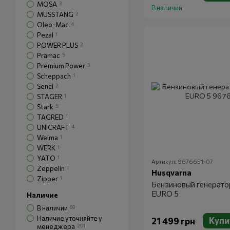
MOSA
3
В наличии
MUSSTANG
2
Oleo-Mac
4
Pezal
1
POWER PLUS
2
Pramac
5
Premium Power
3
Scheppach
1
Senci
2
STAGER
1
Stark
5
TAGRED
1
UNICRAFT
4
Weima
1
WERK
1
YATO
1
Артикул: 9676651-07
Zeppelin
1
Husqvarna
Zipper
1
Бензиновый генерат
EURO 5
Наличие
В наличии
69
Наличие уточняйте у
Купи
21 499 грн
менеджера
201