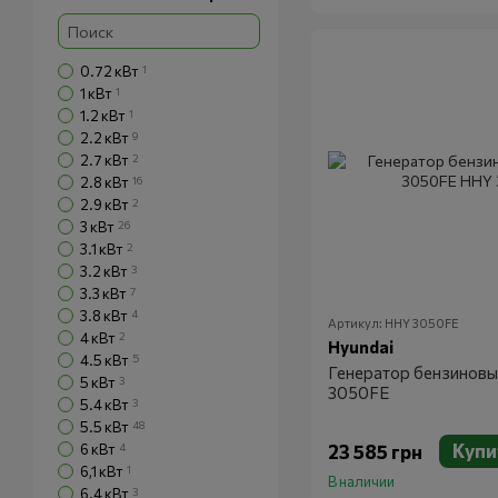
0.72 кВт
1
1 кВт
1
1.2 кВт
1
2.2 кВт
9
2.7 кВт
2
2.8 кВт
16
2.9 кВт
2
3 кВт
26
3.1 кВт
2
3.2 кВт
3
3.3 кВт
7
3.8 кВт
4
Артикул: HHY 3050FЕ
4 кВт
2
Hyundai
4.5 кВт
5
Генератор бензинов
5 кВт
3
3050FЕ
5.4 кВт
3
5.5 кВт
48
Купи
6 кВт
4
23 585 грн
6,1 кВт
1
В наличии
6.4 кВт
3