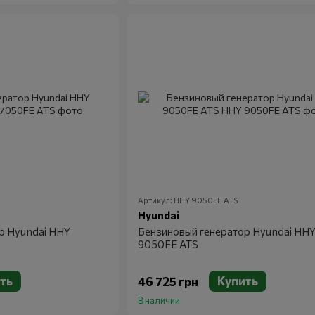
Артикул: HHY 9050FE ATS
Hyundai
р Hyundai HHY
Бензиновый генератор Hyundai HH
9050FE ATS
ть
Купить
46 725 грн
В наличии