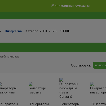
Минимальная сумма заказ на сайте 500 грн
6
Husqvarna
Каталог STIHL 2026
STIHL
та и доставка
Обмен и возврат
Контакты
 магазине
Бренды
Статьи
Статьи по ремонту
литика конфиденциальности
ры бензиновые
Сортировка:
по поп
Генераторы
Генераторы
Генераторы
Генерат