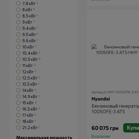
7.8 кВт
1
8 кВт
9
8.5 кВт
1
9 кВт
7
9.4 кВт
1
9.5 кВт
1
9.6 кВт
1
10 кВт
7
10.4 кВт
1
10.5 кВт
8
11 кВт
3
12 кВт
7
12.5 кВт
1
13.5 кВт
1
14 кВт
1
Артикул: HHY 10050FE-3 AT
14.9 кВт
1
Hyundai
15 кВт
4
Бензиновый генерато
16.5 кВт
1
10050FE-3 ATS
17 кВт
1
18 кВт
1
Купи
60 075 грн
21.2 кВт
1
В наличии
Максимальная мощность