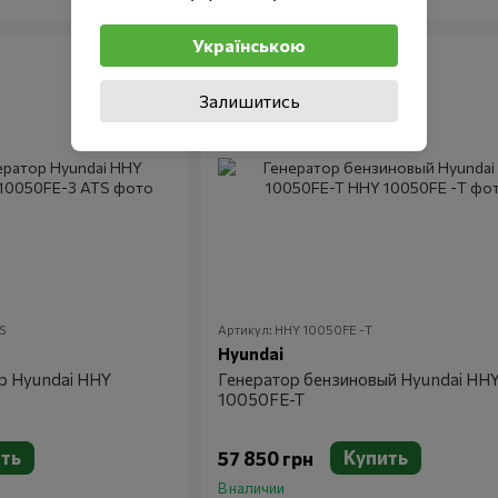
Українською
Залишитись
S
Артикул: HHY 10050FE -Т
Hyundai
р Hyundai HHY
Генератор бензиновый Hyundai HH
10050FE-T
ть
Купить
57 850 грн
В наличии