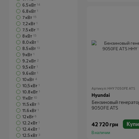
6.5 кВт
14
6.8 кВт
1
7 кВт
15
7,2 кВт
1
7.5 кВт
11
8 кВт
15
8.0 кВт
1
8.5 кВт
13
9 кВт
1
9.2 кВт
2
9,5 кВт
1
9.6 кВт
1
10 кВт
4
10,5 кВт
1
Артикул: HHY 7050FE ATS
10.8 кВт
1
Hyundai
11 кВт
10
Бензиновый генерато
11.5 кВт
5
9050FE ATS
11.6 кВт
1
12 кВт
6
12.2 кВт
1
Купи
42 720 грн
12.4 кВт
1
В наличии
12.5 кВт
3