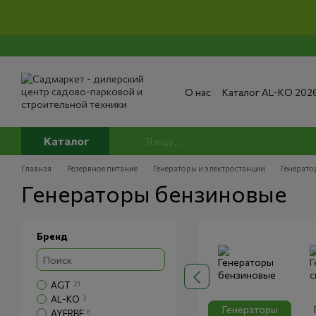
Перейти к основному контенту
О нас
Каталог AL-KO 202
Сервис и ремонт
Опла
Сертификаты
Отзывы о
Публичный договор
По
Каталог
Главная
Резервное питание
Генераторы и электростанции
Генерато
Генераторы бензиновые
Бренд
AGT
21
AL-KO
3
Генераторы
AYERBE
6