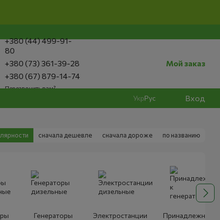
+380 (44) 499-91-
80
+380 (73) 361-39-28
Мой заказ
+380 (67) 879-14-74
Перезвонить вам?
Вход
Укр
Рус
улярности
сначала дешевле
сначала дороже
по названию
оры
Генераторы
Электростанции
Принадлежност