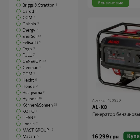
бензиновые
Briggs & Stratton
1
Carod
1
CGM
7
Daishin
3
Energy
4
EnerSol
19
Felisatti
5
Fogo
3
FULL
7
GENERGY
39
Genmac
3
GTM
3
Hecht
9
Honda
2
Husqvarna
6
Hyundai
19
Артикул: 130930
Könner&Söhnen
31
AL-KO
KOTO
1
Генератор бензиновы
LIFAN
6
Loncin
2
MAST GROUP
12
Купи
16 299 грн
Matari
19