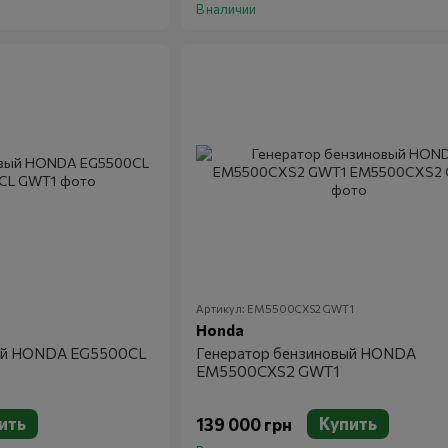
В наличии
Артикул: EM5500CXS2 GWT1
Honda
вый HONDA EG5500CL
Генератор бензиновый HONDA
EM5500CXS2 GWT1
ить
Купить
139 000 грн