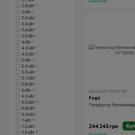
В наличии
2.8 кВт
21
3 кВт
6
3.0 кВт
1
3.3 кВт
1
3.4 кВт
1
3.5 кВт
3
4 кВт
4
4.0 кВт
1
4.5 кВт
3
5 кВт
49
5.0 кВт
3
5.5 кВт
1
5.7 кВт
1
5,8 кВт
1
6 кВт
16
Артикул: FV 15000 TRE
6.3 кВт
1
Fogo
6.5 кВт
15
Генератор бензинов
6.8 кВт
1
6.9 кВт
1
7 кВт
13
Куп
244 243 грн
7.2 кВт
1
7.5 кВт
16
В наличии