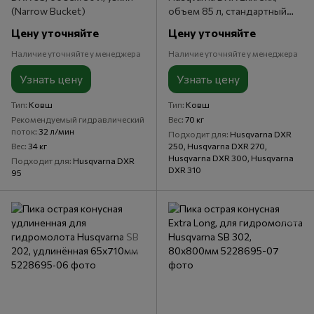
(Narrow Bucket)
объем 85 л, стандартный
(Standard Bucket)
Цену уточняйте
Цену уточняйте
Наличие уточняйте у менеджера
Наличие уточняйте у менеджера
Узнать цену
Узнать цену
Тип
Ковш
Тип
Ковш
Рекомендуемый гидравлический
Вес
70 кг
поток
32 л/мин
Подходит для
Husqvarna DXR
Вес
34 кг
250, Husqvarna DXR 270,
Husqvarna DXR 300, Husqvarna
Подходит для
Husqvarna DXR
DXR 310
95