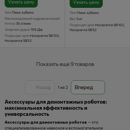
Узнать цену
Узнать цену
Тип
Пика-зубило
Тип
Пика-зубило
Рекомендуемый гидравлический
Вес
5 кг
поток
35 л/мин
Подходит для
Husqvarna SB 102,
Энергия удара
159 Дж
Husqvarna SB 52
Подходит для
Husqvarna SB 102,
Husqvarna SB 52
Показать еще 9 товаров
Назад
Вперед
1
из 2
Аксессуары для демонтажных роботов:
максимальная эффективность и
универсальность
Аксессуары для демонтажных роботов
— это
специализированное навесное и вспомогательное