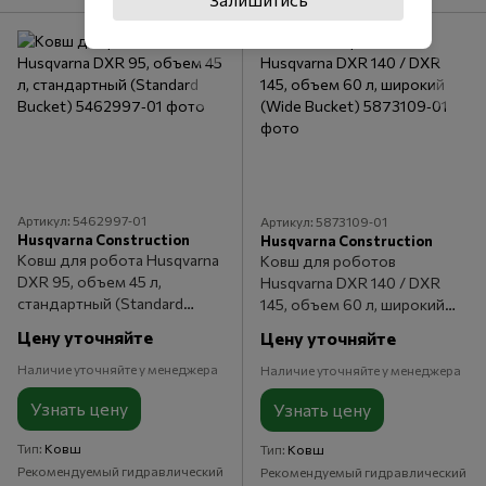
Артикул: 5462997‑01
Артикул: 5873109‑01
Husqvarna Construction
Husqvarna Construction
Ковш для робота Husqvarna
Ковш для роботов
DXR 95, объем 45 л,
Husqvarna DXR 140 / DXR
стандартный (Standard
145, объем 60 л, широкий
Bucket)
(Wide Bucket)
Цену уточняйте
Цену уточняйте
Наличие уточняйте у менеджера
Наличие уточняйте у менеджера
Узнать цену
Узнать цену
Тип
Ковш
Тип
Ковш
Рекомендуемый гидравлический
Рекомендуемый гидравлический