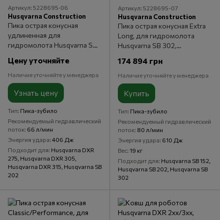
Артикул: 5228695‑06
Артикул: 5228695-07
Husqvarna Construction
Husqvarna Construction
Пика острая конусная
Пика острая конусная Extra
удлиненная для
Long, для гидромолота
гидромолота Husqvarna SB
Husqvarna SB 302,
202, удлинённая 65x710мм
80x800мм
Цену уточняйте
174 894 грн
Наличие уточняйте у менеджера
Наличие уточняйте у менеджера
Узнать цену
Купить
Тип
Пика-зубило
Тип
Пика-зубило
Рекомендуемый гидравлический
Рекомендуемый гидравлический
поток
66 л/мин
поток
80 л/мин
Энергия удара
406 Дж
Энергия удара
610 Дж
Подходит для
Husqvarna DXR
Вес
19 кг
275, Husqvarna DXR 305,
Подходит для
Husqvarna SB 152,
Husqvarna DXR 315, Husqvarna SB
Husqvarna SB 202, Husqvarna SB
202
302