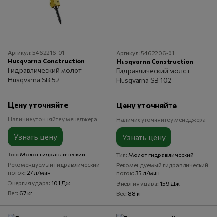
Артикул: 5462216‑01
Артикул: 5462206‑01
Husqvarna Construction
Husqvarna Construction
Гидравлический молот
Гидравлический молот
Husqvarna SB 52
Husqvarna SB 102
Цену уточняйте
Цену уточняйте
Наличие уточняйте у менеджера
Наличие уточняйте у менеджера
Узнать цену
Узнать цену
Тип
Молот гидравлический
Тип
Молот гидравлический
Рекомендуемый гидравлический
Рекомендуемый гидравлический
поток
27 л/мин
поток
35 л/мин
Энергия удара
101 Дж
Энергия удара
159 Дж
Вес
67 кг
Вес
88 кг