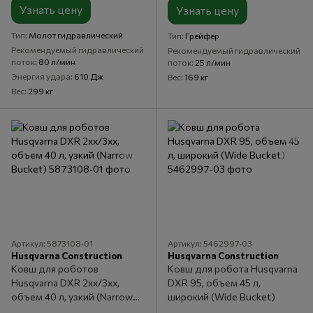
Узнать цену
Узнать цену
Тип
Молот гидравлический
Тип
Грейфер
Рекомендуемый гидравлический
Рекомендуемый гидравлический
поток
80 л/мин
поток
25 л/мин
Энергия удара
610 Дж
Вес
169 кг
Вес
299 кг
Артикул: 5873108‑01
Артикул: 5462997‑03
Husqvarna Construction
Husqvarna Construction
Ковш для роботов
Ковш для робота Husqvarna
Husqvarna DXR 2xx/3xx,
DXR 95, объем 45 л,
объем 40 л, узкий (Narrow
широкий (Wide Bucket)
Bucket)