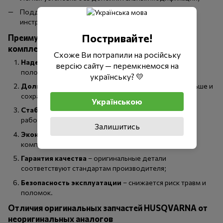
Поддержка оптимальной производительности
инструмента и точности реза.
Постривайте!
Преимущества использования оригинальных
комплектующих
Схоже Ви потрапили на російську
Надежность и безопасность
– минимальный риск
версію сайту — перемкнемося на
поломок и аварий во время работы;
українську? 💛
Долговечность инструмента
– детали служат дольше и
сохраняют работоспособность;
Українською
Стабильная производительность
– инструмент
работает на максимальной мощности;
Залишитись
Экономия средств
– своевременная замена
комплектующих дешевле капитального ремонта;
Гарантия качества
– оригинальные детали
соответствуют стандартам производителя;
Безопасность эксплуатации
– снижается риск травм и
поломок.
Отличия оригинальных запчастей HUSQVARNA от
неоригинальных аналогов