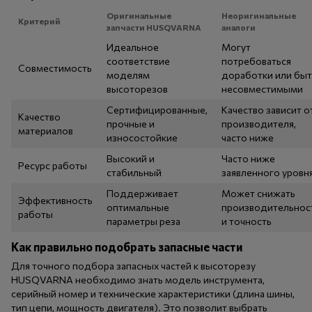
Оригинальные
Неоригинальные
Критерий
запчасти HUSQVARNA
аналоги
Идеальное
Могут
соответствие
потребоваться
Совместимость
моделям
доработки или быт
высоторезов
несовместимыми
Сертифицированные,
Качество зависит о
Качество
прочные и
производителя,
материалов
износостойкие
часто ниже
Высокий и
Часто ниже
Ресурс работы
стабильный
заявленного уровн
Поддерживает
Может снижать
Эффективность
оптимальные
производительнос
работы
параметры реза
и точность
Как правильно подобрать запасные части
Для точного подбора запасных частей к высоторезу
HUSQVARNA необходимо знать модель инструмента,
серийный номер и технические характеристики (длина шины,
тип цепи, мощность двигателя). Это позволит выбрать