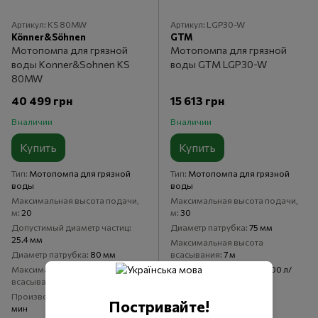
Артикул: KS 80MW
Артикул: LGP30-W
Könner&Söhnen
GTM
Мотопомпа для грязной
Мотопомпа для грязной
воды Konner&Sohnen KS
воды GTM LGP30-W
80MW
40 499 грн
15 613 грн
В наличии
В наличии
Купить
Купить
Тип
Мотопомпа для грязной
Тип
Мотопомпа для грязной
воды
воды
Максимальная высота подачи,
Максимальная высота подачи,
м
20
м
30
Допустимый диаметр частиц
Диаметр патрубка
75 мм
25.4 мм
Максимальная высота
Диаметр патрубка
80 мм
всасывания
7 м
Максимальная высота
Производительность
1000 л/
всасывания
7 м
мин
Производительность
1000 л/
Постривайте!
мин