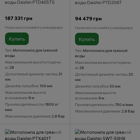
воды Daishin PTD405TS
воды Daishin PTD206T
187 331 грн
94 479 грн
Наличие уточняйте у менеджера
Наличие уточняйте у менеджера
Купить
Купить
Тип
Мотопомпа для грязной
Тип
Мотопомпа для грязной
воды
воды
Максимальная высота подачи,
Максимальная высота подачи,
м
28
м
28
Допустимый диаметр частиц
31
Допустимый диаметр частиц
20
мм
мм
Диаметр патрубка
100 мм
Диаметр патрубка
50 мм
Максимальная высота
Максимальная высота
всасывания
8 м
всасывания
8 м
Производительность
1800 л/
Производительность
750 л/мин
мин
Максимальное давление
2.8 бар
Максимальное давление
2.8 бар