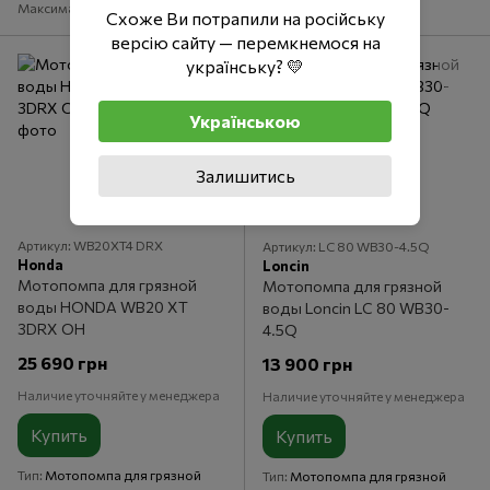
Максимальное давление
2 бар
Схоже Ви потрапили на російську
версію сайту — перемкнемося на
українську? 💛
Українською
Залишитись
Артикул: WB20XT4 DRX
Артикул: LC 80 WB30-4.5Q
Honda
Loncin
Мотопомпа для грязной
Мотопомпа для грязной
воды HONDA WB20 XT
воды Loncin LC 80 WB30-
3DRX OH
4.5Q
25 690 грн
13 900 грн
Наличие уточняйте у менеджера
Наличие уточняйте у менеджера
Купить
Купить
Тип
Мотопомпа для грязной
Тип
Мотопомпа для грязной