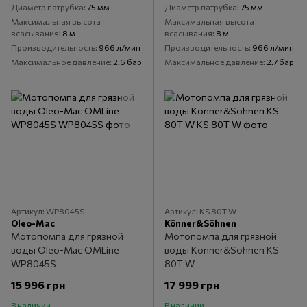
Диаметр патрубка
75 мм
Диаметр патрубка
75 мм
Максимальная высота
Максимальная высота
всасывания
8 м
всасывания
8 м
Производительность
966 л/мин
Производительность
966 л/мин
Максимальное давление
2.6 бар
Максимальное давление
2.7 бар
Артикул: WP8045S
Артикул: KS 80T W
Oleo-Mac
Könner&Söhnen
Мотопомпа для грязной
Мотопомпа для грязной
воды Oleo-Mac OMLine
воды Konner&Sohnen KS
WP8045S
80T W
15 996 грн
17 999 грн
В наличии
В наличии