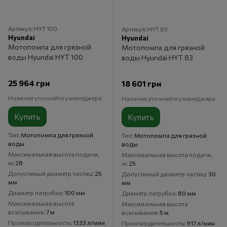
Артикул: HYT 100
Артикул: HYT 83
Hyundai
Hyundai
Мотопомпа для грязной
Мотопомпа для грязной
воды Hyundai HYT 100
воды Hyundai HYT 83
25 964 грн
18 601 грн
Наличие уточняйте у менеджера
Наличие уточняйте у менеджера
Купить
Купить
Тип
Мотопомпа для грязной
Тип
Мотопомпа для грязной
воды
воды
Максимальная высота подачи,
Максимальная высота подачи,
м
28
м
25
Допустимый диаметр частиц
25
Допустимый диаметр частиц
30
мм
мм
Диаметр патрубка
100 мм
Диаметр патрубка
80 мм
Максимальная высота
Максимальная высота
всасывания
7 м
всасывания
5 м
Производительность
1333 л/мин
Производительность
917 л/мин