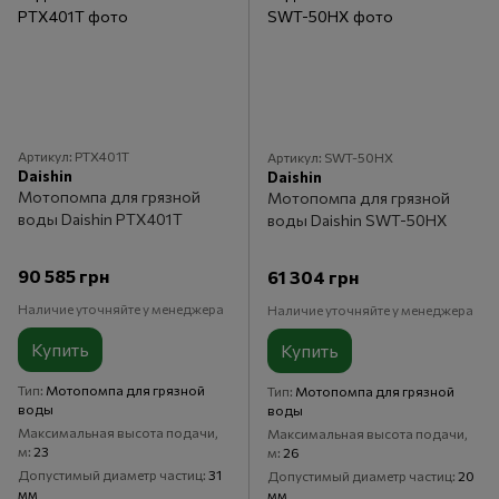
Артикул: PTX401T
Артикул: SWT-50HX
Daishin
Daishin
Мотопомпа для грязной
Мотопомпа для грязной
воды Daishin PTX401T
воды Daishin SWT-50HX
90 585 грн
61 304 грн
Наличие уточняйте у менеджера
Наличие уточняйте у менеджера
Купить
Купить
Тип
Мотопомпа для грязной
Тип
Мотопомпа для грязной
воды
воды
Максимальная высота подачи,
Максимальная высота подачи,
м
23
м
26
Допустимый диаметр частиц
31
Допустимый диаметр частиц
20
мм
мм