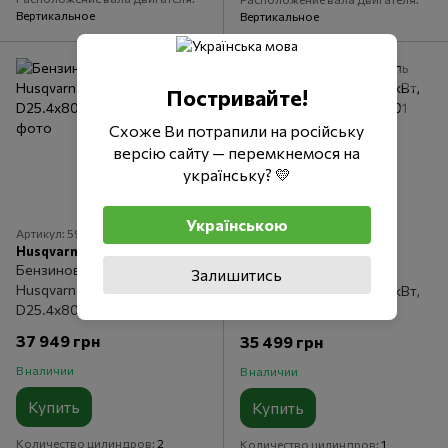
Вертикальное
Вертикальное
Постривайте!
Схоже Ви потрапили на російську
версію сайту — перемкнемося на
українську? 💛
Українською
Артикул: 5986321-01
Артикул: 5986939-01
Husqvarna
Husqvarna
Бензиновый двигатель
Бензиновый двигатель
Залишитись
Husqvarna HV764 17кВт,
Husqvarna HS608 13.47кВт,
D25.4х80.5мм
D25.4х80мм
37 949 грн
35 499 грн
В наличии
В наличии
Купить
Купить
Количество цилиндров
2
Количество цилиндров
1