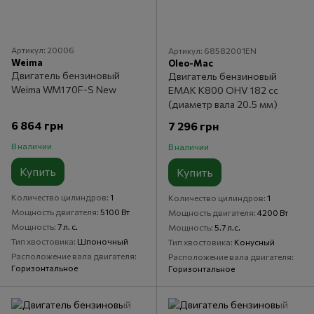
Артикул: 20006
Артикул: 68582001EN
Weima
Oleo-Mac
Двигатель бензиновый
Двигатель бензиновый
Weima WM170F-S New
EMAK К800 OHV 182 cc
(диаметр вала 20.5 мм)
6 864 грн
7 296 грн
В наличии
В наличии
Купить
Купить
Количество цилиндров
1
Количество цилиндров
1
Мощность двигателя
5100 Вт
Мощность двигателя
4200 Вт
Мощность
7 л. с.
Мощность
5.7 л.с.
Тип хвостовика
Шпоночный
Тип хвостовика
Конусный
Расположение вала двигателя
Расположение вала двигателя
Горизонтальное
Горизонтальное