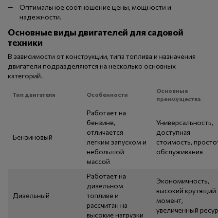
Оптимальное соотношение цены, мощности и
надежности.
Основные виды двигателей для садовой
техники
В зависимости от конструкции, типа топлива и назначения
двигатели подразделяются на несколько основных
категорий.
Основные
Тип двигателя
Особенности
преимущества
Работает на
бензине,
Универсальность,
отличается
доступная
Бензиновый
легким запуском и
стоимость, просто
небольшой
обслуживания
массой
Работает на
Экономичность,
дизельном
высокий крутящий
Дизельный
топливе и
момент,
рассчитан на
увеличенный ресу
высокие нагрузки