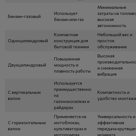
Минимальные
Использует
затраты на топливо
Бензин-газовый
бензин или газ
высокая
автономность
Компактная
Небольшой вес и
Одноцилиндровый
конструкция для
простое
бытовой техники
обслуживание
Высокая
Повышенная
производительнос
Двухцилиндровый
мощность и
и сниженная
плавность работы
вибрация
Используется
преимущественно
С вертикальным
Компактность и
на
валом
удобство монтажа
газонокосилках и
райдерах
Применяется на
Универсальность и
С горизонтальным
мотоблоках,
эффективная
валом
культиваторах и
передача крутяще
мотопомпах
момента