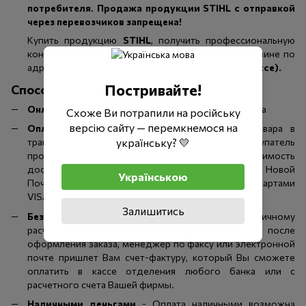
потребителя. Продажа продукции STIHL с отправкой
через перевозчиков запрещена!
Купить продукцию
STIHL
, получить профессиональную
консультацию и сервис Вы можете в нашем магазине по
адресу:
Киев, Островная 16 (р-н Столичного шоссе).
Постривайте!
Способы оплаты
Онлайн оплата WayForPay
при оформлении заказа
Схоже Ви потрапили на російську
версію сайту — перемкнемося на
Оплата при получении
- После получения товара в
українську? 💛
транспортной компании "Новая Почта", покупатель
производит оплату стоимости товара + стоимость
доставки + стоимость комicii. Оплата в отделении Новой
Українською
Почты производится наличными или картами
VISA/Mastercard.
Залишитись
Безналичный перерасчет
- Оплата по безналичному
расчету производится следующим способом: после
оформления заказа, менеджер по факсу или электронной
почте пришлет Вам счет-фактуру, который Вы сможете
оплатить в кассе отделения любого банка или с
расчетного счета Вашей фирмы.
Наличными деньгами
- Оплата наличными возможна