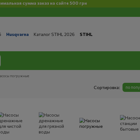
ая сумма заказ на сайте 500 грн
6
Husqvarna
Каталог STIHL 2026
STIHL
та и доставка
Обмен и возврат
Контакты
 магазине
Бренды
Статьи
Статьи по ремонту
литика конфиденциальности
асосы погружные
Сортировка:
по поп