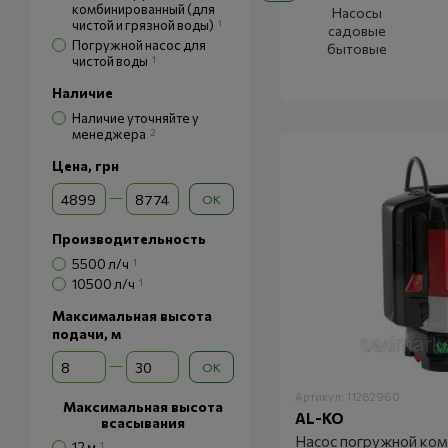
комбинированный (для
Насосы
чистой и грязной воды)
1
садовые
Погружной насос для
бытовые
чистой воды
1
Наличие
Наличие уточняйте у
менеджера
2
Цена, грн
От Цена, грн
До Цена, грн
OK
Производительность
5500 л/ч
1
10500 л/ч
1
Максимальная высота
подачи, м
От Максимальная высота подачи, м
До Максимальная высота подачи, м
OK
Артикул: 11282960
Максимальная высота
AL-KO
всасывания
Насос погружной ко
12 м
1