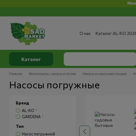
Минимальн
Перейти к основному контенту
О нас
Каталог AL-KO 202
Сервис и ремонт
Опла
Сертификаты
Отзывы о
Публичный договор
По
Каталог
Главная
Мотопомпы, насосы и полив
Насосы и насосные станции
Н
Насосы погружные
Бренд
AL-KO
1
GARDENA
1
Тип
Насос погружной