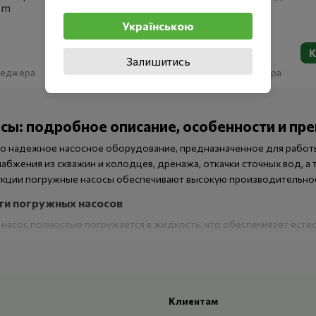
um
Gardena 5500/3 Classic
Українською
8 774 грн
Купить
К
Залишитись
енеджера
Наличие уточняйте у менеджера
сы: подробное описание, особенности и пр
о надежное насосное оборудование, предназначенное для работ
бжения из скважин и колодцев, дренажа, откачки сточных вод, а
укции погружные насосы обеспечивают высокую производительност
ти погружных насосов
насос полностью погружается в жидкость, что обеспечивает есте
с
— надежно защищает электрическую часть от влаги и коррозии.
и напор
— эффективный подъем воды с большой глубины.
ма
— практически бесшумная работа за счет размещения под водой
Клиентам
укция
— удобство установки даже в узких скважинах.