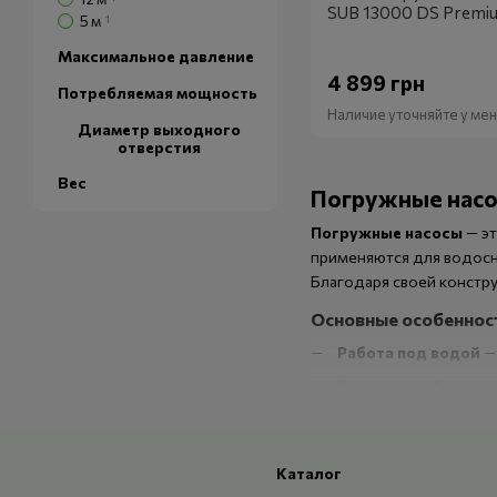
SUB 13000 DS Premi
5 м
1
Максимальное давление
4 899 грн
Потребляемая мощность
Наличие уточняйте у м
Диаметр выходного
отверстия
Вес
Погружные насо
Погружные насосы
— эт
применяются для водосна
Благодаря своей констр
Основные особеннос
Работа под водой
— 
Герметичный корпу
Высокая мощность 
Низкий уровень шу
Каталог
Компактная констр