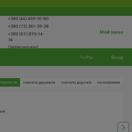
+380 (44) 499-91-80
+380 (73) 361-39-28
Мой заказ
+380 (67) 879-14-
74
Перезвонить вам?
Вход
Укр
Рус
улярности
сначала дешевле
сначала дороже
по названию