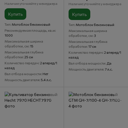
Бензиновый
Наличие уточняйте у менеджера
Наличие уточняйте у менеджера
Купить
Купить
Тип
Мотоблок бензиновый
Тип
Мотоблок бензиновый
Рекомендуемая площадь, кв.м
Максимальная ширина
1000
обработки, см
3
Максимальная ширина
Максимальная глубина
обработки, см
15
обработки
17 см
Максимальная глубина
Количество передач
2 вперед/1
обработки
25 см
назад
Количество передач
2 вперед/1
Вал отбора мощности
Да
назад
Мощность двигателя
7 л.с.
Вал отбора мощности
Нет
Мощность двигателя
5.4 л.с.