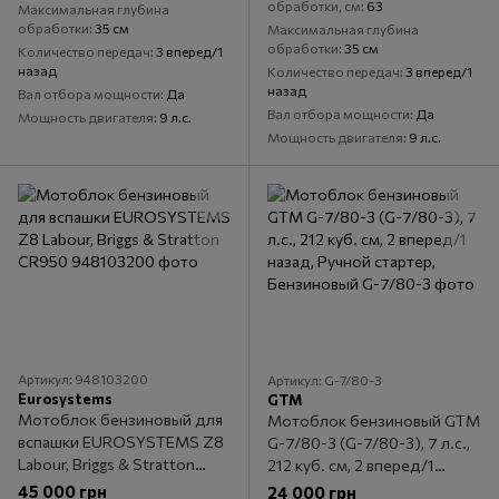
обработки, см
63
Максимальная глубина
обработки
35 см
Максимальная глубина
обработки
35 см
Количество передач
3 вперед/1
назад
Количество передач
3 вперед/1
назад
Вал отбора мощности
Да
Вал отбора мощности
Да
Мощность двигателя
9 л.с.
Мощность двигателя
9 л.с.
Артикул: 948103200
Артикул: G-7/80-3
Eurosystems
GTM
Мотоблок бензиновый для
Мотоблок бензиновый GTM
вспашки EUROSYSTEMS Z8
G-7/80-3 (G-7/80-3), 7 л.с.,
Labour, Briggs & Stratton
212 куб. см, 2 вперед/1
CR950
назад, Ручной стартер,
45 000 грн
24 000 грн