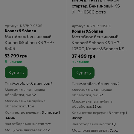
Артикул: KS 7HP-950S
Артикул: KS 7HP-1050G
Könner&Söhnen
Könner&Söhnen
Мотоблок бензиновый
Мотоблок бензиновый
Konner&Sohnen KS 7HP-
Konner&Sohnen KS 7HP-
950S
1050G, Konner&Sohnen KS
240, 7 л.с., 212 куб.см, 3
33 799 грн
37 499 грн
вперед/1 назад, Ручной
В наличии
В наличии
стартер, Бензиновый
Купить
Купить
Тип
Мотоблок бензиновый
Тип
Мотоблок бензиновый
Максимальная ширина
Максимальная ширина
обработки, см
62
обработки, см
62
Максимальная глубина
Максимальная глубина
обработки
31 см
обработки
35 см
Количество передач
3 вперед/1
Количество передач
3 вперед/1
назад
назад
Вал отбора мощности
Нет
Вал отбора мощности
Да
Мощность двигателя
7 л.с.
Мощность двигателя
7 л.с.