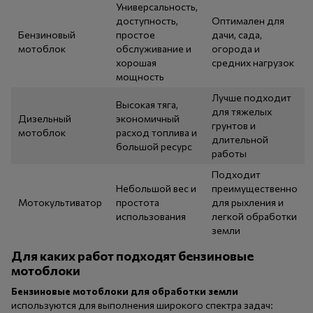
Универсальность,
доступность,
Оптимален для
Бензиновый
простое
дачи, сада,
мотоблок
обслуживание и
огорода и
хорошая
средних нагрузок
мощность
Лучше подходит
Высокая тяга,
для тяжелых
Дизельный
экономичный
грунтов и
мотоблок
расход топлива и
длительной
большой ресурс
работы
Подходит
Небольшой вес и
преимущественно
Мотокультиватор
простота
для рыхления и
использования
легкой обработки
земли
Для каких работ подходят бензиновые
мотоблоки
Бензиновые мотоблоки для обработки земли
используются для выполнения широкого спектра задач: