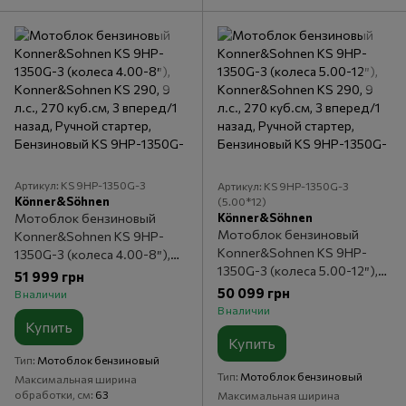
Артикул: KS 9HP-1350G-3
Артикул: KS 9HP-1350G-3
Könner&Söhnen
(5.00*12)
Könner&Söhnen
Мотоблок бензиновый
Мотоблок бензиновый
Konner&Sohnen KS 9HP-
Konner&Sohnen KS 9HP-
1350G-3 (колеса 4.00-8″),
1350G-3 (колеса 5.00-12″),
Konner&Sohnen KS 290, 9
51 999 грн
Konner&Sohnen KS 290, 9
л.с., 270 куб.см, 3 вперед/1
50 099 грн
В наличии
л.с., 270 куб.см, 3 вперед/1
назад, Ручной стартер,
В наличии
назад, Ручной стартер,
Купить
Бензиновый
Купить
Бензиновый
Тип
Мотоблок бензиновый
Тип
Мотоблок бензиновый
Максимальная ширина
обработки, см
63
Максимальная ширина