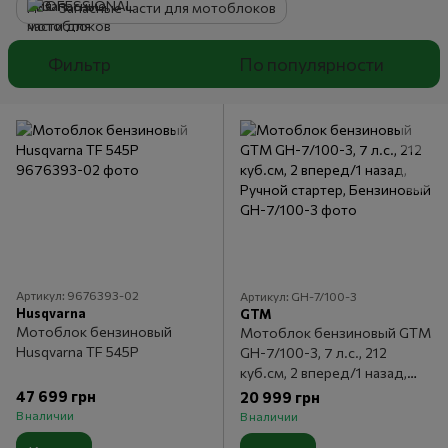
Запасные части для мотоблоков
Фильтр
По популярности
Артикул: 9676393-02
Артикул: GH-7/100-3
Husqvarna
GTM
Мотоблок бензиновый
Мотоблок бензиновый GTM
Husqvarna TF 545P
GH-7/100-3, 7 л.с., 212
куб.см, 2 вперед/1 назад,
Ручной стартер, Бензиновый
47 699 грн
20 999 грн
В наличии
В наличии