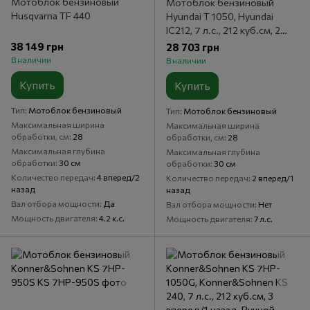
Мотоблок бензиновый
Мотоблок бензиновый
Husqvarna TF 440
Hyundai T 1050, Hyundai
IC212, 7 л.с., 212 куб.см, 2
вперед/1 назад, Ручной
38 149 грн
28 703 грн
стартер, Бензиновый
В наличии
В наличии
Купить
Купить
Тип
Мотоблок бензиновый
Тип
Мотоблок бензиновый
Максимальная ширина
Максимальная ширина
обработки, см
28
обработки, см
28
Максимальная глубина
Максимальная глубина
обработки
30 см
обработки
30 см
Количество передач
4 вперед/2
Количество передач
2 вперед/1
назад
назад
Вал отбора мощности
Да
Вал отбора мощности
Нет
Мощность двигателя
4.2 к.с.
Мощность двигателя
7 л.с.