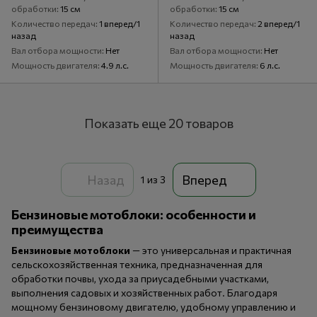
обработки
15 см
обработки
15 см
Количество передач
1 вперед/1
Количество передач
2 вперед/1
назад
назад
Вал отбора мощности
Нет
Вал отбора мощности
Нет
Мощность двигателя
4.9 л.с.
Мощность двигателя
6 л.с.
Показать еще 20 товаров
Назад
Вперед
1
из 3
Бензиновые мотоблоки: особенности и
преимущества
Бензиновые мотоблоки
— это универсальная и практичная
сельскохозяйственная техника, предназначенная для
обработки почвы, ухода за приусадебными участками,
выполнения садовых и хозяйственных работ. Благодаря
мощному бензиновому двигателю, удобному управлению и