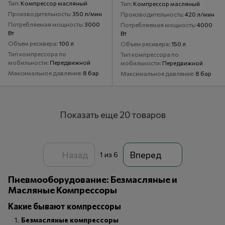
Тип
Компрессор масляный
Тип
Компрессор масляный
Производительность
350 л/мин
Производительность
420 л/мин
Потребляемая мощность
3000
Потребляемая мощность
4000
Вт
Вт
Объем ресивера
100 л
Объем ресивера
150 л
Тип компрессора по
Тип компрессора по
мобильности
Передвижной
мобильности
Передвижной
Максимальное давление
8 бар
Максимальное давление
8 бар
Показать еще 20 товаров
Назад
Вперед
1
из 6
Пневмооборудование: Безмасляные и
Масляные Компрессоры
Какие бывают компрессоры
Безмасляные компрессоры