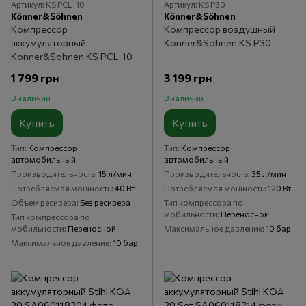
Артикул: KS PCL-10
Артикул: KS P30
Könner&Söhnen
Könner&Söhnen
Компрессор
Компрессор воздушный
аккумуляторный
Konner&Sohnen KS P30
Konner&Sohnen KS PCL-10
1 799 грн
3 199 грн
В наличии
В наличии
Купить
Купить
Тип
Компрессор
Тип
Компрессор
автомобильный
автомобильный
Производительность
15 л/мин
Производительность
35 л/мин
Потребляемая мощность
40 Вт
Потребляемая мощность
120 Вт
Объем ресивера
Без ресивера
Тип компрессора по
мобильности
Переносной
Тип компрессора по
мобильности
Переносной
Максимальное давление
10 бар
Максимальное давление
10 бар