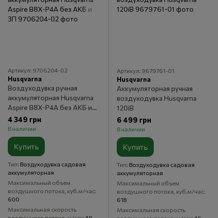
Артикул: 9706204-02
Артикул: 9679761-01
Husqvarna
Husqvarna
Воздуходувка ручная
Аккумуляторная ручная
аккумуляторная Husqvarna
воздуходувка Husqvarna
Aspire B8X-P4A без АКБ и
120iB
ЗП
4 349 грн
6 499 грн
В наличии
В наличии
Купить
Купить
Тип
Воздуходувка садовая
Тип
Воздуходувка садовая
аккумуляторная
аккумуляторная
Максимальный объем
Максимальный объем
воздушного потока, куб.м/час
воздушного потока, куб.м/час
600
618
Максимальная скорость
Максимальная скорость
воздушного потока, м/сек
40