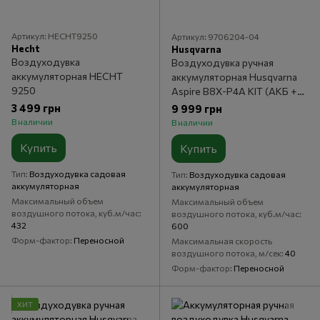
Артикул: HECHT9250
Артикул: 9706204-04
Hecht
Husqvarna
Воздуходувка
Воздуходувка ручная
аккумуляторная HECHT
аккумуляторная Husqvarna
9250
Aspire B8X-P4A KIT (АКБ +
ЗУ)
3 499 грн
9 999 грн
В наличии
В наличии
Купить
Купить
Тип
Воздуходувка садовая
Тип
Воздуходувка садовая
аккумуляторная
аккумуляторная
Максимальный объем
Максимальный объем
воздушного потока, куб.м/час
воздушного потока, куб.м/час
432
600
Форм-фактор
Переносной
Максимальная скорость
воздушного потока, м/сек
40
Форм-фактор
Переносной
ХИТ