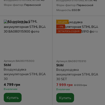
воздушного потока, м/сек
46
Форм-фактор
Переносной
Форм-фактор
Переносной
Мощность
650 Вт
АКЦИЯ
−11%
ОСТАЛОСЬ 23 ДНЯ
Артикул: BA080115900
Артикул: BA080115910
Stihl
Stihl
Воздуходувка
Воздуходувка
аккумуляторная STIHL BGA
аккумуляторная STIHL BGA
30
30 SET
4 799 грн
7 999 грн
8 999 грн
В наличии
В наличии
Купить
Купить