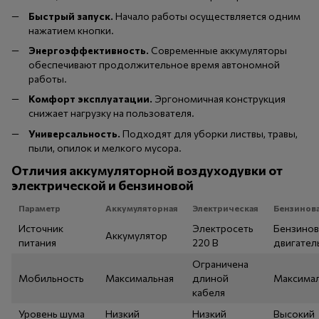
Быстрый запуск.
Начало работы осуществляется одним
нажатием кнопки.
Энергоэффективность.
Современные аккумуляторы
обеспечивают продолжительное время автономной
работы.
Комфорт эксплуатации.
Эргономичная конструкция
снижает нагрузку на пользователя.
Универсальность.
Подходят для уборки листвы, травы,
пыли, опилок и мелкого мусора.
Отличия аккумуляторной воздуходувки от
электрической и бензиновой
Параметр
Аккумуляторная
Электрическая
Бензинов
Источник
Электросеть
Бензино
Аккумулятор
питания
220 В
двигател
Ограничена
Мобильность
Максимальная
длиной
Максимал
кабеля
Уровень шума
Низкий
Низкий
Высокий