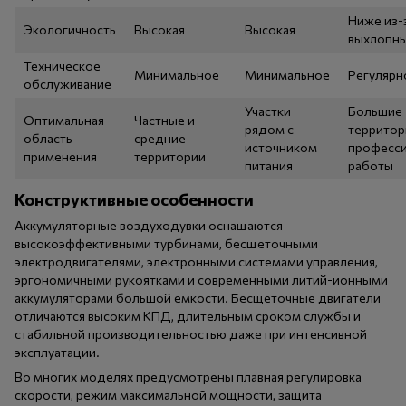
Ниже из-
Экологичность
Высокая
Высокая
выхлопны
Техническое
Минимальное
Минимальное
Регулярн
обслуживание
Участки
Большие
Оптимальная
Частные и
рядом с
территор
область
средние
источником
професс
применения
территории
питания
работы
Конструктивные особенности
Аккумуляторные воздуходувки оснащаются
высокоэффективными турбинами, бесщеточными
электродвигателями, электронными системами управления,
эргономичными рукоятками и современными литий-ионными
аккумуляторами большой емкости. Бесщеточные двигатели
отличаются высоким КПД, длительным сроком службы и
стабильной производительностью даже при интенсивной
эксплуатации.
Во многих моделях предусмотрены плавная регулировка
скорости, режим максимальной мощности, защита