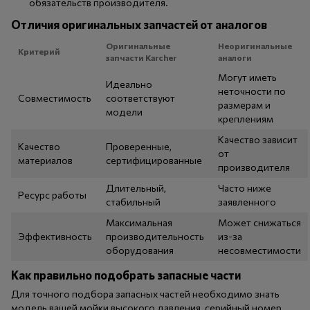
обязательств производителя.
Отличия оригинальных запчастей от аналогов
Оригинальные
Неоригинальные
Критерий
запчасти Karcher
аналоги
Могут иметь
Идеально
неточности по
Совместимость
соответствуют
размерам и
модели
креплениям
Качество зависит
Качество
Проверенные,
от
материалов
сертифицированные
производителя
Длительный,
Часто ниже
Ресурс работы
стабильный
заявленного
Максимальная
Может снижаться
Эффективность
производительность
из-за
оборудования
несовместимости
Как правильно подобрать запасные части
Для точного подбора запасных частей необходимо знать
модель вашей мойки высокого давления, серийный номер,