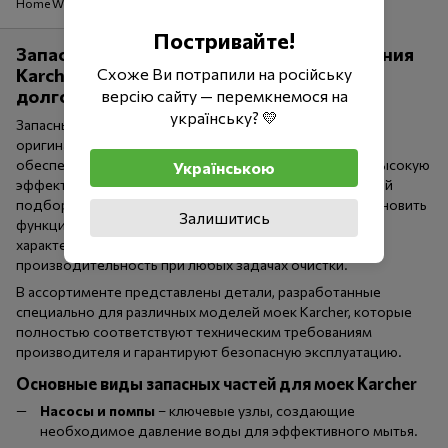
Home Wood
Постривайте!
Запасные части к мойкам высокого давления
Karcher – качество, надежность и
Схоже Ви потрапили на російську
долговечность
версію сайту — перемкнемося на
українську? 💛
Запасные части к мойкам высокого давления – это
оригинальные и высококачественные комплектующие,
обеспечивающие стабильную работу оборудования, высокую
Українською
эффективность и длительный срок службы. Правильный
подбор запасных элементов позволяет быстро восстановить
Залишитись
функциональность устройства, сохранить заводские
характеристики и обеспечить максимальную
производительность при любых задачах очистки.
В ассортименте представлены детали, разработанные
специально для различных моделей моек Karcher, которые
полностью соответствуют техническим требованиям
производителя и гарантируют безопасную эксплуатацию.
Основные виды запасных частей для моек Karcher
Насосы и помпы
– ключевые узлы, создающие
необходимое давление воды для эффективного мытья.