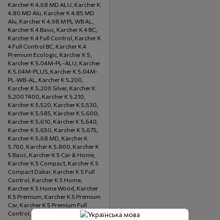
Kärcher K 4.68 MD ALU, Karcher K
4.80 MD Alu, Karcher K 4.85 MD
Alu, Karcher K 4.98 M PL WB AL,
Karcher K 4 Basic, Karcher K 4 BC,
Karcher K 4 Full Control, Karcher K
4 Full Control BC, Karcher K 4
Premium Eco!ogic, Kärcher K 5,
Karcher K 5.04M-PL-ALU, Karcher
K 5.04M-PLUS, Karcher K 5.04M-
PL-WB-AL, Karcher K 5.200,
Karcher K 5.200 Silver, Karcher K
5.200 T400, Karcher K 5.210,
Kärcher K 5.520, Karcher K 5.530,
Karcher K 5.585, Kärcher K 5.600,
Karcher K 5.610, Kärcher K 5.640,
Karcher K 5.650, Karcher K 5.675,
Karcher K 5.68 MD, Kärcher K
5.700, Karcher K 5.800, Karcher K
5 Basic, Karcher K 5 Car & Home,
Kärcher K 5 Compact, Karcher K 5
Compact Dakar, Karcher K 5 Full
Control, Karcher K 5 Home,
Karcher K 5 Home Wood, Karcher
K 5 Premium, Karcher K 5 Premium
Car, Karcher K 5 Premium Full
Control, Karcher K 5 Premium