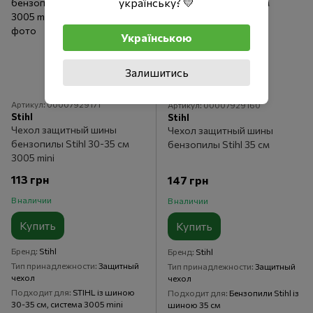
українську? 💛
Українською
Залишитись
Артикул: 00007929171
Артикул: 00007929160
Stihl
Stihl
Чехол защитный шины
Чехол защитный шины
бензопилы Stihl 30-35 см
бензопилы Stihl 35 см
3005 mini
113 грн
147 грн
В наличии
В наличии
Купить
Купить
Бренд
Stihl
Бренд
Stihl
Тип принадлежности
Защитный
Тип принадлежности
Защитный
чехол
чехол
Подходит для
STIHL із шиною
Подходит для
Бензопили Stihl із
30-35 см, система 3005 mini
шиною 35 см