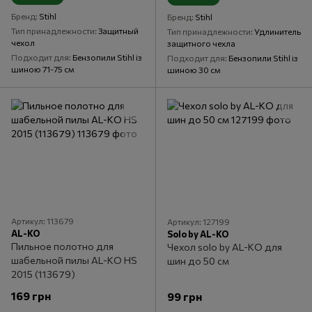
Бренд
Stihl
Бренд
Stihl
Тип принадлежности
Защитный
Тип принадлежности
Удлинитель
чехол
защитного чехла
Подходит для
Бензопили Stihl із
Подходит для
Бензопили Stihl із
шиною 71-75 см
шиною 30 см
Артикул: 113679
Артикул: 127199
AL-KO
Solo by AL-KO
Пильное полотно для
Чехол solo by AL-KO для
шабельной пилы AL-KO HS
шин до 50 см
2015 (113679)
169 грн
99 грн