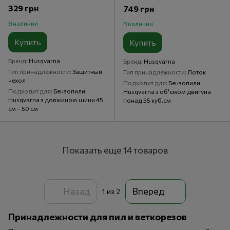
329 грн
749 грн
В наличии
В наличии
Купить
Купить
Бренд
Husqvarna
Бренд
Husqvarna
Тип принадлежности
Защитный
Тип принадлежности
Лоток
чехол
Подходит для
Бензопили
Подходит для
Бензопили
Husqvarna з об'ємом двигуна
Husqvarna з довжиною шини 45
понад 55 куб.см
см – 50 см
Показать еще 14 товаров
Назад
Вперед
1
из 2
Принадлежности для пил и веткорезов