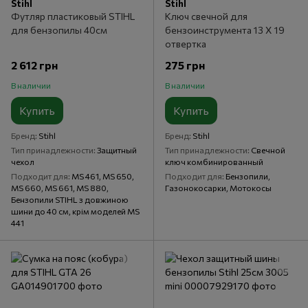
Stihl
Stihl
Футляр пластиковый STIHL
Ключ свечной для
для бензопилы 40см
бензоинструмента 13 Х 19
отвертка
2 612 грн
275 грн
В наличии
В наличии
Купить
Купить
Бренд
Stihl
Бренд
Stihl
Тип принадлежности
Защитный
Тип принадлежности
Свечной
чехол
ключ комбинированный
Подходит для
MS 461, MS 650,
Подходит для
Бензопили,
MS 660, MS 661, MS 880,
Газонокосарки, Мотокосы
Бензопили STIHL з довжиною
шини до 40 см, крім моделей MS
441