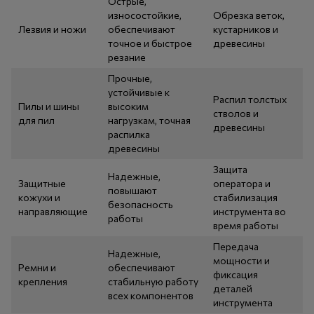
Острые,
износостойкие,
Обрезка веток,
Лезвия и ножи
обеспечивают
кустарников и
точное и быстрое
древесины
резание
Прочные,
устойчивые к
Распил толстых
Пилы и шины
высоким
стволов и
для пил
нагрузкам, точная
древесины
распилка
древесины
Защита
Надежные,
Защитные
оператора и
повышают
кожухи и
стабилизация
безопасность
направляющие
инструмента во
работы
время работы
Передача
Надежные,
мощности и
Ремни и
обеспечивают
фиксация
крепления
стабильную работу
деталей
всех компонентов
инструмента