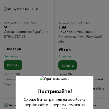
Артикул: GA014901700
Артикул: 00007929170
Stihl
Stihl
Сумка на пояс (кобура) для
Чехол защитный шины
STIHL GTA 26
бензопилы Stihl 25см 3005
mini
1 450 грн
98 грн
В наличии
В наличии
Купить
Купить
Бренд
Stihl
Бренд
Stihl
Тип принадлежности
Кобура
Тип принадлежности
Защитный
чехол
Подходит для
Stihl GTA 26
Подходит для
Бензопили Stihl із
Постривайте!
шиною 30-35 см
Схоже Ви потрапили на російську
версію сайту — перемкнемося на