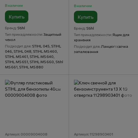
В наличии
В наличии
Купить
Купить
Бренд
Stihl
Бренд
Stihl
Тип принадлежности
Защитный
Тип принадлежности
Ящик для
чехол
хранения
Подходит для
STIHL 045, STIHL
Подходит для
Ланцюг і свічка
046, STIHL 048, STIHL MS 460,
запалювання
STIHL MS 461, STIHL MS 640,
STIHL MS 651, STIHL MS 660, Stihl
MS 661, STIHL MS 880
Артикул: 00009004008
Артикул: 11298903401