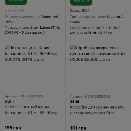
Бренд
Stihl
Бренд
Stihl
Тип принадлежности
Защитный
Тип принадлежности
Защитный
чехол
чехол
Подходит для
6 мм, Шини STIHL
Подходит для
3003 1, 3005, 6
3003 40-45 см з пазом 1
мм, Шини STIHL 50-55 см
Артикул: 00007929179
Артикул: 00008825900
Stihl
Stihl
Чехол защитный шины
Коробка для хранения цепи
бензопилы STIHL 80-90см
и свечи зажигания Stihl
195 грн
101 грн