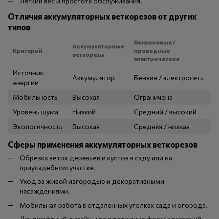
Легкий вес и простота обслуживания.
Отличия аккумуляторных веткорезов от других
типов
Бензиновые /
Аккумуляторные
Критерий
проводные
веткорезы
электрические
Источник
Аккумулятор
Бензин / электросеть
энергии
Мобильность
Высокая
Ограничена
Уровень шума
Низкий
Средний / высокий
Экологичность
Высокая
Средняя / низкая
Сферы применения аккумуляторных веткорезов
Обрезка веток деревьев и кустов в саду или на
приусадебном участке.
Уход за живой изгородью и декоративными
насаждениями.
Мобильная работа в отдаленных уголках сада и огорода.
Ландшафтный дизайн и поддержание формы растений.