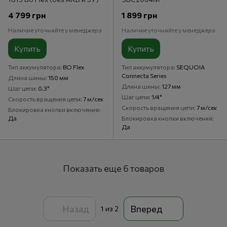
4 799 грн
1 899 грн
Наличие уточняйте у менеджера
Наличие уточняйте у менеджера
Купить
Купить
Тип аккумулятора
BO Flex
Тип аккумулятора
SEQUOIA
Connecta Series
Длина шины
150 мм
Длина шины
127 мм
Шаг цепи
0.3"
Шаг цепи
1/4"
Скорость вращения цепи
7 м/сек
Скорость вращения цепи
7 м/сек
Блокировка кнопки включения
Да
Блокировка кнопки включения
Да
Показать еще 6 товаров
Назад
Вперед
1
из 2