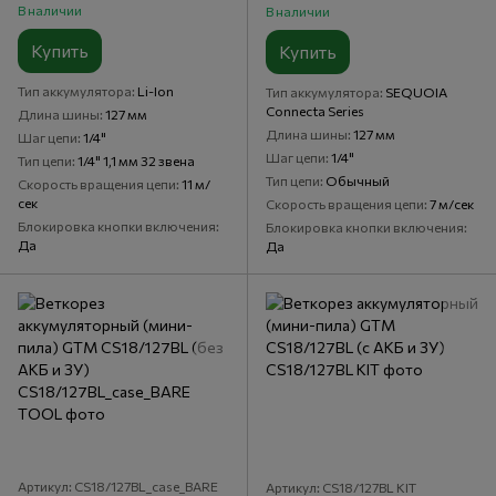
В наличии
В наличии
Купить
Купить
Тип аккумулятора
Li-Ion
Тип аккумулятора
SEQUOIA
Connecta Series
Длина шины
127 мм
Длина шины
127 мм
Шаг цепи
1/4"
Шаг цепи
1/4"
Тип цепи
1/4" 1,1 мм 32 звена
Тип цепи
Обычный
Скорость вращения цепи
11 м/
сек
Скорость вращения цепи
7 м/сек
Блокировка кнопки включения
Блокировка кнопки включения
Да
Да
Артикул: CS18/127BL_case_BARE
Артикул: CS18/127BL KIT