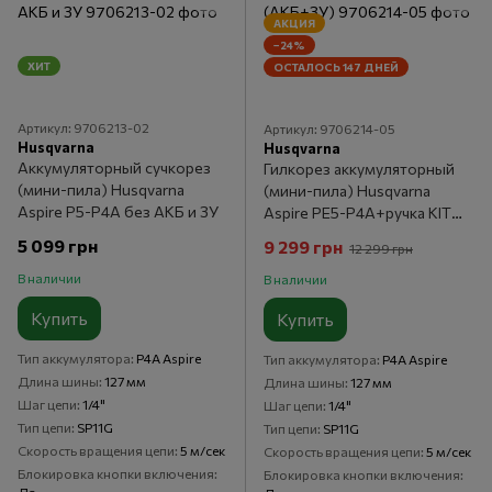
АКЦИЯ
−24%
ХИТ
ОСТАЛОСЬ 147 ДНЕЙ
Артикул: 9706213-02
Артикул: 9706214-05
Husqvarna
Husqvarna
Аккумуляторный сучкорез
Гилкорез аккумуляторный
(мини-пила) Husqvarna
(мини-пила) Husqvarna
Aspire P5-P4A без АКБ и ЗУ
Aspire PE5-P4A+ручка KIT
(АКБ+ЗУ)
5 099 грн
9 299 грн
12 299 грн
В наличии
В наличии
Купить
Купить
Тип аккумулятора
P4A Aspire
Тип аккумулятора
P4A Aspire
Длина шины
127 мм
Длина шины
127 мм
Шаг цепи
1/4"
Шаг цепи
1/4"
Тип цепи
SP11G
Тип цепи
SP11G
Скорость вращения цепи
5 м/сек
Скорость вращения цепи
5 м/сек
Блокировка кнопки включения
Блокировка кнопки включения