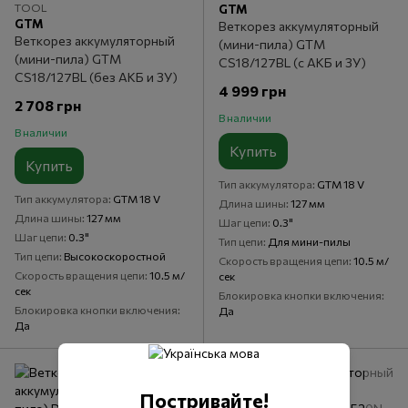
TOOL
GTM
GTM
Веткорез аккумуляторный
Веткорез аккумуляторный
(мини-пила) GTM
(мини-пила) GTM
CS18/127BL (с АКБ и ЗУ)
CS18/127BL (без АКБ и ЗУ)
4 999 грн
2 708 грн
В наличии
В наличии
Купить
Купить
Тип аккумулятора
GTM 18 V
Тип аккумулятора
GTM 18 V
Длина шины
127 мм
Длина шины
127 мм
Шаг цепи
0.3"
Шаг цепи
0.3"
Тип цепи
Для мини-пилы
Тип цепи
Высокоскоростной
Скорость вращения цепи
10.5 м/
Скорость вращения цепи
10.5 м/
сек
сек
Блокировка кнопки включения
Блокировка кнопки включения
Да
Да
Постривайте!