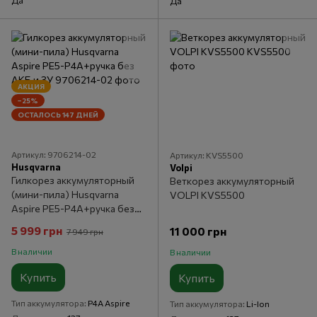
Да
Да
АКЦИЯ
−25%
ОСТАЛОСЬ 147 ДНЕЙ
Артикул: 9706214-02
Артикул: KVS5500
Husqvarna
Volpi
Гилкорез аккумуляторный
Веткорез аккумуляторный
(мини-пила) Husqvarna
VOLPI KVS5500
Aspire PE5-P4A+ручка без
АКБ и ЗУ
5 999 грн
11 000 грн
7 949 грн
В наличии
В наличии
Купить
Купить
Тип аккумулятора
P4A Aspire
Тип аккумулятора
Li-Ion