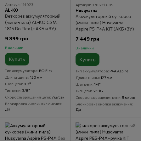
Артикул: 114023
Артикул: 9706213-05
AL-KO
Husqvarna
Веткорез аккумуляторный
Аккумуляторный сучкорез
(мини-пила) AL-KO CSM
(мини-пила) Husqvarna
1815 Bo Flex (с АКБ и ЗУ)
Aspire P5-P4A KIT (АКБ+ЗУ)
9 399 грн
7 449 грн
В наличии
В наличии
Купить
Купить
Тип аккумулятора
BO Flex
Тип аккумулятора
P4A Aspire
Длина шины
150 мм
Длина шины
127 мм
Шаг цепи
0.3"
Шаг цепи
1/4"
Тип цепи
3/8"
Тип цепи
SP11G
Скорость вращения цепи
7 м/сек
Скорость вращения цепи
5 м/сек
Блокировка кнопки включения
Блокировка кнопки включения
Да
Да