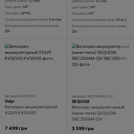
Длина шины
127 мм
Длина шины
127 мм
Шаг цепи
1/4"
Шаг цепи
1/4"
Тип цепи
SP11G
Тип цепи
1/4''
Скорость вращения цепи
5 м/сек
Скорость вращения цепи
10 м/с
Блокировка кнопки включения
Блокировка кнопки включения
Да
Да
Артикул: KVS5100
Артикул: SBC2004M-QV
Volpi
SEQUOIA
Веткорез аккумуляторный
Веткорез аккумуляторный
VOLPI KVS5100
(мини-пила) SEQUOIA
SBC2004M-QV
7 499 грн
3 399 грн