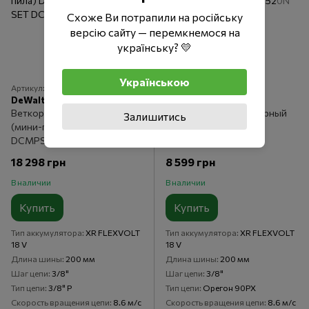
Схоже Ви потрапили на російську
версію сайту — перемкнемося на
українську? 💛
Українською
Артикул: DCMPS520P1
Артикул: DCMPS520N
DeWalt
DeWalt
Веткорез аккумуляторный
Веткорез аккумуляторный
Залишитись
(мини-пила) DeWALT
(мини-пила) DeWALT
DCMPS520P1 SET
DCMPS520P1
18 298 грн
8 599 грн
В наличии
В наличии
Купить
Купить
Тип аккумулятора
XR FLEXVOLT
Тип аккумулятора
XR FLEXVOLT
18 V
18 V
Длина шины
200 мм
Длина шины
200 мм
Шаг цепи
3/8"
Шаг цепи
3/8"
Тип цепи
3/8" Р
Тип цепи
Орегон 90PX
Скорость вращения цепи
8.6 м/с
Скорость вращения цепи
8.6 м/с