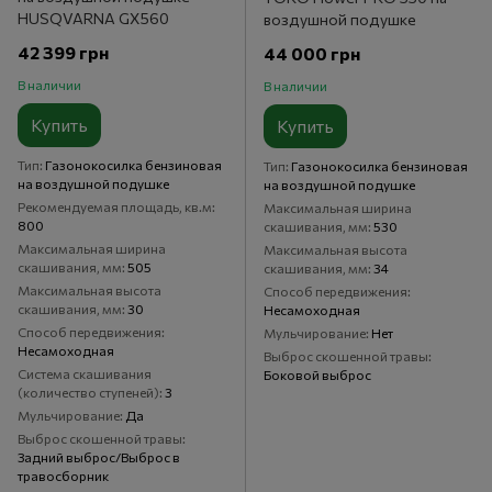
HUSQVARNA GX560
воздушной подушке
42 399 грн
44 000 грн
В наличии
В наличии
Купить
Купить
Тип
Газонокосилка бензиновая
Тип
Газонокосилка бензиновая
на воздушной подушке
на воздушной подушке
Рекомендуемая площадь, кв.м
Максимальная ширина
800
скашивания, мм
530
Максимальная ширина
Максимальная высота
скашивания, мм
505
скашивания, мм
34
Максимальная высота
Способ передвижения
скашивания, мм
30
Несамоходная
Способ передвижения
Мульчирование
Нет
Несамоходная
Выброс скошенной травы
Система скашивания
Боковой выброс
(количество ступеней)
3
Мульчирование
Да
Выброс скошенной травы
Задний выброс/Выброс в
травосборник