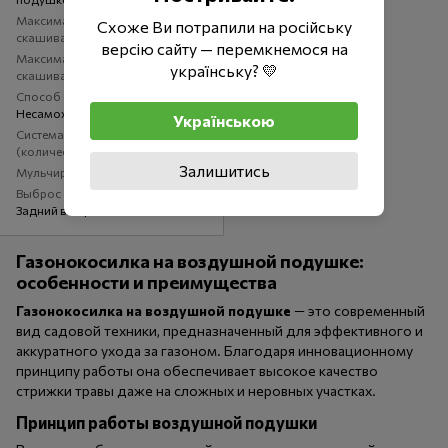
Максимальная ширина
Схоже Ви потрапили на російську
скашивания, мм
340
версію сайту — перемкнемося на
Максимальная высота
українську? 💛
скашивания, мм
40
Способ передвижения
Несамоходная
Українською
Система скашивания
(количество ступеней)
2
Залишитись
Мульчирование
Нет
Выброс скошенной травы
Задний выброс
Газонокосилка на воздушной подушке:
особенности и преимущества
Газонокосилка на воздушной подушке
— это современный
вид садовой техники, предназначенный для эффективного и
аккуратного ухода за газоном. Благодаря инновационному
принципу работы она обеспечивает высокое качество
стрижки травы даже на сложных и неровных участках.
Принцип работы воздушной подушки