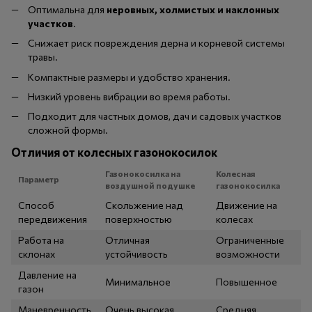
Оптимальна для
неровных, холмистых и наклонных
участков
.
Снижает риск повреждения дерна и корневой системы
травы.
Компактные размеры и удобство хранения.
Низкий уровень вибрации во время работы.
Подходит для частных домов, дач и садовых участков
сложной формы.
Отличия от колесных газонокосилок
Газонокосилка на
Колесная
Параметр
воздушной подушке
газонокосилка
Способ
Скольжение над
Движение на
передвижения
поверхностью
колесах
Работа на
Отличная
Ограниченные
склонах
устойчивость
возможности
Давление на
Минимальное
Повышенное
газон
Маневренность
Очень высокая
Средняя