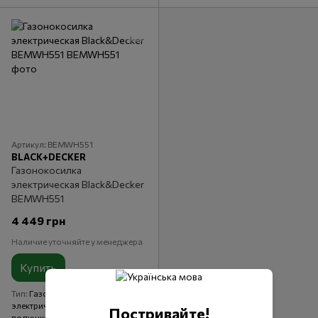
Артикул: BEMWH551
BLACK+DECKER
Газонокосилка
электрическая Black&Decker
BEMWH551
4 449 грн
Наличие уточняйте у менеджера
Купить
Тип
Газонокосилка
электрическая на воздушной
Постривайте!
подушке