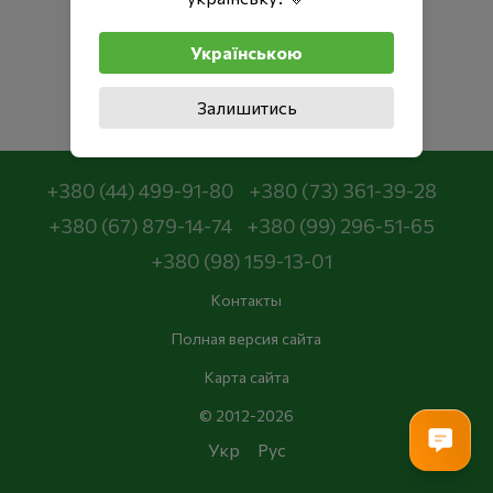
Українською
Залишитись
+380 (44) 499-91-80
+380 (73) 361-39-28
+380 (67) 879-14-74
+380 (99) 296-51-65
+380 (98) 159-13-01
Контакты
Полная версия сайта
Карта сайта
© 2012-2026
Укр
Рус