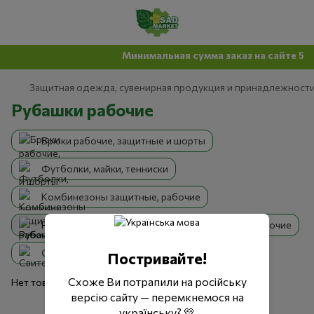
Минимальная сумма заказ на сайте 500
Защитная одежда, сувенирная продукция и принадлежност
Рубашки рабочие
Брюки рабочие, защитные и шорты
Футболки, майки, тенниски
Комбинезоны защитные, рабочие
Рубашки рабочие
Куртки защитные, рабочие
Свитера, кофты, пуловеры
Жилеты
Постривайте!
Схоже Ви потрапили на російську
Нет товаров
версію сайту — перемкнемося на
українську? 💛