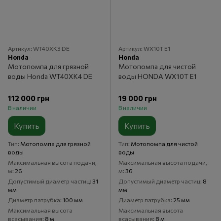
Артикул: WT40XK3 DE
Артикул: WX10T E1
Honda
Honda
Мотопомпа для грязной
Мотопомпа для чистой
воды Honda WT40XK4 DE
воды HONDA WX10T E1
112 000 грн
19 000 грн
В наличии
В наличии
Купить
Купить
Тип
Мотопомпа для грязной
Тип
Мотопомпа для чистой
воды
воды
Максимальная высота подачи,
Максимальная высота подачи,
м
26
м
36
Допустимый диаметр частиц
31
Допустимый диаметр частиц
8
мм
мм
Диаметр патрубка
100 мм
Диаметр патрубка
25 мм
Максимальная высота
Максимальная высота
всасывания
8 м
всасывания
8 м