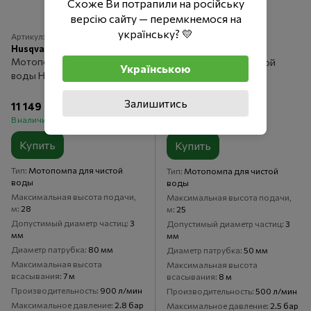
Схоже Ви потрапили на російську
версію сайту — перемкнемося на
українську? 💛
Артикул: 9676391-02
Артикул: SCWP50
Husqvarna
VULKAN
Мотопомпа для чистой
Мотопомпа для чистой
Українською
воды Husqvarna W80P
воды Vulkan SCWP50
Залишитись
11 149 грн
10 341 грн
В наличии
В наличии
Купить
Купить
Тип
Мотопомпа для чистой
Тип
Мотопомпа для чистой
воды
воды
Максимальная высота подачи,
Максимальная высота подачи,
м
28
м
25
Допустимый диаметр частиц
3
Допустимый диаметр частиц
3
мм
мм
Диаметр патрубка
80 мм
Диаметр патрубка
50 мм
Максимальная высота
Максимальная высота
всасывания
7 м
всасывания
8 м
Производительность
900 л/мин
Производительность
500 л/мин
Максимальное давление
2.8 бар
Максимальное давление
2.5 бар