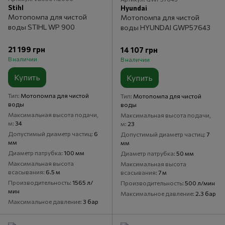
Stihl
Hyundai
Мотопомпа для чистой
Мотопомпа для чистой
воды STIHL WP 900
воды HYUNDAI GWP57643
21 199 грн
14 107 грн
В наличии
В наличии
Купить
Купить
Тип
Мотопомпа для чистой
Тип
Мотопомпа для чистой
воды
воды
Максимальная высота подачи,
Максимальная высота подачи,
м
34
м
23
Допустимый диаметр частиц
6
Допустимый диаметр частиц
7
мм
мм
Диаметр патрубка
100 мм
Диаметр патрубка
50 мм
Максимальная высота
Максимальная высота
всасывания
6.5 м
всасывания
7 м
Производительность
1565 л/
Производительность
500 л/мин
мин
Максимальное давление
2.3 бар
Максимальное давление
3 бар