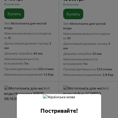
В наличии
В наличии
Купить
Купить
Тип
Мотопомпа для чистой
Тип
Мотопомпа для чистой
воды
воды
Максимальная высота подачи,
Максимальная высота подачи,
м
15
м
30
Допустимый диаметр частиц
3
Допустимый диаметр частиц
3
мм
мм
Диаметр патрубка
40 мм
Диаметр патрубка
50 мм
Максимальная высота
Максимальная высота
всасывания
7 м
всасывания
7 м
Производительность
200 л/мин
Производительность
533 л/мин
Максимальное давление
1.5 бар
Максимальное давление
2.8 бар
Постривайте!