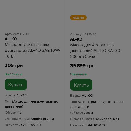
АКЦИЯ
Артикул: 112901
Артикул: 113572
AL-KO
AL-KO
Масло для 4-х тактных
Масло для 4-х тактных
двигателей AL-KO SAE 10W-
двигателей AL-KO SAE30
40 1л
200 л в бочке
309 грн
39 899 грн
В наличии
В наличии
Купить
Купить
Бренд
AL-KO
Бренд
AL-KO
Тип
Масло для четырехтактных
Тип
Масло для четырехтактных
двигателей
двигателей
Объем
1 л
Объем
200 л
Основа масла
Минеральная
Основа масла
Минеральная
Вязкость
SAE 10W-40
Вязкость
SAE 10W-30