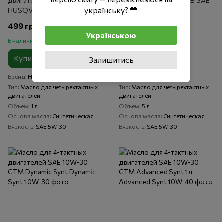
двигателей SAE 5W-30
двигателей IGOL E.LUB SAE
українську? 💛
HUSQVARNA; 1 л
5W-30 5 л
499 грн
1 550 грн
Українською
В наличии
В наличии
Купить
Купить
Залишитись
Бренд
Husqvarna
Бренд
IGOL
Тип
Масло для четырехтактных
Тип
Масло для четырехтактных
двигателей
двигателей
Объем
1 л
Объем
5 л
Основа масла
Синтетическая
Основа масла
Синтетическая
Вязкость
SAE 5W-30
Вязкость
SAE 5W-30