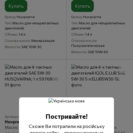
Купить
Купить
Бренд
Husqvarna
Бренд
Husqvarna
Тип
Масло для четырехтактных
Тип
Масло для четырехтактных
двигателей
двигателей
Объем
1.4 л
Объем
1.4 л
Основа масла
Минеральная
Основа масла
Полусинтетическая
Вязкость
SAE 10W-30
Вязкость
SAE 10W-40
Постривайте!
Артикул: 5976868-01
Артикул: ELUB5W30-5L
Husqvarna
IGOL
Схоже Ви потрапили на російську
Масло для 4-тактных
Масло для 4-х тактных
версію сайту — перемкнемося на