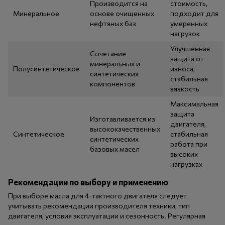
Производится на
стоимость,
Минеральное
основе очищенных
подходит для
нефтяных баз
умеренных
нагрузок
Улучшенная
Сочетание
защита от
минеральных и
Полусинтетическое
износа,
синтетических
стабильная
компонентов
вязкость
Максимальная
защита
Изготавливается из
двигателя,
высококачественных
Синтетическое
стабильная
синтетических
работа при
базовых масел
высоких
нагрузках
Рекомендации по выбору и применению
При выборе масла для 4-тактного двигателя следует
учитывать рекомендации производителя техники, тип
двигателя, условия эксплуатации и сезонность. Регулярная