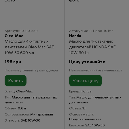
Артикул: 001001550
Артикул: 08221-888-101HE
Oleo-Mac
Honda
Масло для 4-х тактных
Масло для 4-х тактных
двигателей Oleo Mac SAE
двигателей HONDA SAE
10W-30 600 мл
10W-30 1л
198 грн
Цену уточняйте
Наличие уточняйте у менеджера
Наличие уточняйте у менеджера
Купить
Узнать цену
Бренд
Oleo-Mac
Бренд
Honda
Тип
Масло для четырехтактных
Тип
Масло для четырехтактных
двигателей
двигателей
Объем
0.6 л
Объем
1 л
Основа масла
Минеральная
Основа масла
Полусинтетическая
Вязкость
SAE 10W-30
Вязкость
SAE 10W-30